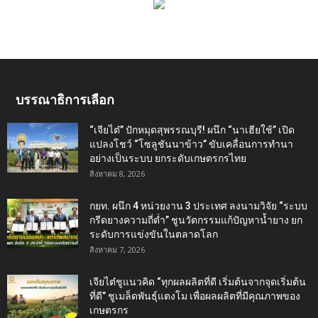
บรรณาธิการเลือก
“เจียไต๋” ปักหมุดสุพรรณบุรี! ผนึก “นาเฮียใช้” เปิด
แปลงโชว์ “โซลูชันนาข้าว” ขับเคลื่อนการทำนา
อย่างเป็นระบบ ยกระดับเกษตรกรไทย
สิงหาคม 8, 2026
กยท. ผนึก 4 หน่วยงาน 3 ประเทศ ลงนามวิจัย “ระบบ
กรีดยางความถี่ต่ำ” ชูนวัตกรรมแก้ปัญหาน้ำยาง ยก
ระดับการแข่งขันในตลาดโลก
สิงหาคม 7, 2026
เจียไต๋ชูแนวคิด “ทุกผลผลิตที่ดี เริ่มต้นจากจุดเริ่มต้น
ที่ดี” ชูเมล็ดพันธุ์แตงโม เพื่อผลผลิตที่มีคุณภาพของ
เกษตรกร