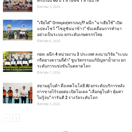
ครบรอบ 60 ปี 1 ล้านซีซี 1 ล้านบาท
สิงหาคม 5, 2026
“เจียไต๋” ปักหมุดสุพรรณบุรี! ผนึก “นาเฮียใช้” เปิด
แปลงโชว์ “โซลูชันนาข้าว” ขับเคลื่อนการทำนา
อย่างเป็นระบบ ยกระดับเกษตรกรไทย
สิงหาคม 8, 2026
กยท. ผนึก 4 หน่วยงาน 3 ประเทศ ลงนามวิจัย “ระบบ
กรีดยางความถี่ต่ำ” ชูนวัตกรรมแก้ปัญหาน้ำยาง ยก
ระดับการแข่งขันในตลาดโลก
สิงหาคม 7, 2026
สยามคูโบต้า ดึงเทคโนโลยี AI ยกระดับบริการหลัง
การขายไร้รอยต่อ เปิดโมเดล “เลือกคูโบต้า คุ้มค่า
ไม่รู้จบ” การันตี 2 รางวัลระดับโลก
สิงหาคม 5, 2026