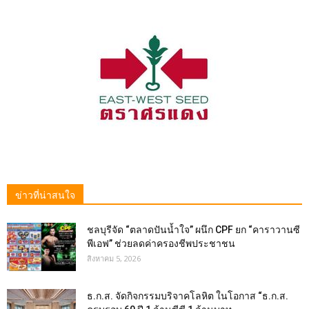
ข่าวที่น่าสนใจ
ชลบุรีจัด “ตลาดปันน้ำใจ” ผนึก CPF ยก “คาราวานซี
พีเอฟ” ช่วยลดค่าครองชีพประชาชน
สิงหาคม 5, 2026
ธ.ก.ส. จัดกิจกรรมบริจาคโลหิต ในโอกาส “ธ.ก.ส.