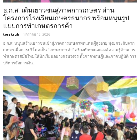
ธ.ก.ส. เติมเยาวชนสู่ภาคการเกษตร ผ่าน
โครงการโรงเรียนเกษตรธนากร พร้อมหนุนรูป
แบบการทำเกษตรการค้า
torzkrub
-
มกราคม 13, 2026
ธ.ก.ส. หนุนสร้างเยาวชนเข้าสู่ภาคการเกษตรทดแทนผู้สูงอายุ มุ่งยกระดับจาก
เกษตรเพื่อการบริโภคเป็น “เกษตรการค้า” สร้างทักษะและองค์ความรู้ด้านการ
ทำเกษตรสมัยใหม่ให้นักเรียนอย่างครบวงจร ทั้งภาคทฤษฎีและภาคปฏิบัติ การ
บริหารจัดการเงิน...