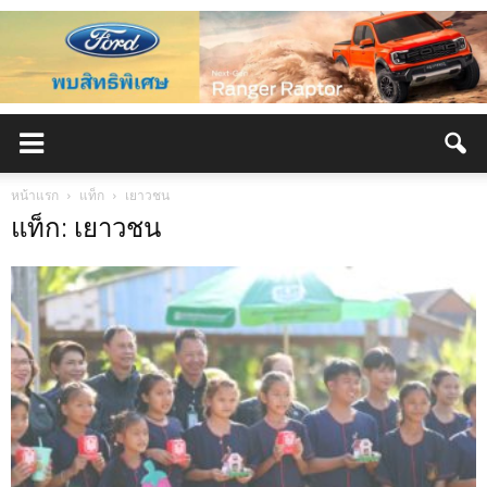
หน้าแรก
แท็ก
เยาวชน
แท็ก: เยาวชน