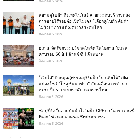
สิงหาคม 5, 2026
สยามคูโบต้า ดึงเทคโนโลยี AI ยกระดับบริการหลัง
การขายไร้รอยต่อ เปิดโมเดล “เลือกคูโบต้า คุ้มค่า
ไม่รู้จบ” การันตี 2 รางวัลระดับโลก
สิงหาคม 5, 2026
ธ.ก.ส. จัดกิจกรรมบริจาคโลหิต ในโอกาส “ธ.ก.ส.
ครบรอบ 60 ปี 1 ล้านซีซี 1 ล้านบาท
สิงหาคม 5, 2026
“เจียไต๋” ปักหมุดสุพรรณบุรี! ผนึก “นาเฮียใช้” เปิด
แปลงโชว์ “โซลูชันนาข้าว” ขับเคลื่อนการทำนา
อย่างเป็นระบบ ยกระดับเกษตรกรไทย
สิงหาคม 8, 2026
ชลบุรีจัด “ตลาดปันน้ำใจ” ผนึก CPF ยก “คาราวานซี
พีเอฟ” ช่วยลดค่าครองชีพประชาชน
สิงหาคม 5, 2026