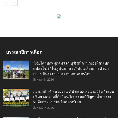
บรรณาธิการเลือก
“เจียไต๋” ปักหมุดสุพรรณบุรี! ผนึก “นาเฮียใช้” เปิด
แปลงโชว์ “โซลูชันนาข้าว” ขับเคลื่อนการทำนา
อย่างเป็นระบบ ยกระดับเกษตรกรไทย
สิงหาคม 8, 2026
กยท. ผนึก 4 หน่วยงาน 3 ประเทศ ลงนามวิจัย “ระบบ
กรีดยางความถี่ต่ำ” ชูนวัตกรรมแก้ปัญหาน้ำยาง ยก
ระดับการแข่งขันในตลาดโลก
สิงหาคม 7, 2026