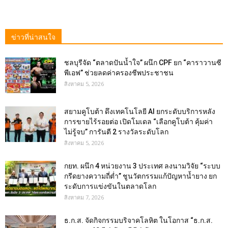
ข่าวที่น่าสนใจ
ชลบุรีจัด “ตลาดปันน้ำใจ” ผนึก CPF ยก “คาราวานซี
พีเอฟ” ช่วยลดค่าครองชีพประชาชน
สิงหาคม 5, 2026
สยามคูโบต้า ดึงเทคโนโลยี AI ยกระดับบริการหลัง
การขายไร้รอยต่อ เปิดโมเดล “เลือกคูโบต้า คุ้มค่า
ไม่รู้จบ” การันตี 2 รางวัลระดับโลก
สิงหาคม 5, 2026
กยท. ผนึก 4 หน่วยงาน 3 ประเทศ ลงนามวิจัย “ระบบ
กรีดยางความถี่ต่ำ” ชูนวัตกรรมแก้ปัญหาน้ำยาง ยก
ระดับการแข่งขันในตลาดโลก
สิงหาคม 7, 2026
ธ.ก.ส. จัดกิจกรรมบริจาคโลหิต ในโอกาส “ธ.ก.ส.