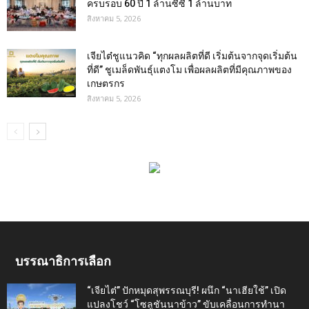
ครบรอบ 60 ปี 1 ล้านซีซี 1 ล้านบาท
สิงหาคม 5, 2026
เจียไต๋ชูแนวคิด “ทุกผลผลิตที่ดี เริ่มต้นจากจุดเริ่มต้น
ที่ดี” ชูเมล็ดพันธุ์แตงโม เพื่อผลผลิตที่มีคุณภาพของ
เกษตรกร
สิงหาคม 5, 2026
บรรณาธิการเลือก
“เจียไต๋” ปักหมุดสุพรรณบุรี! ผนึก “นาเฮียใช้” เปิด
แปลงโชว์ “โซลูชันนาข้าว” ขับเคลื่อนการทำนา