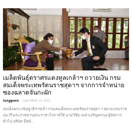
เมล็ดพันธุ์ตราศรแดงทูลเกล้าฯ ถวายเงิน กรม
สมเด็จพระเทพรัตนราชสุดาฯ จากการจำหน่าย
ซองฉลาดจันกะผัก
lungporn
-
กุมภาพันธ์ 24, 2022
สมเด็จพระกนิษฐาธิราชเจ้า กรมสมเด็จพระเทพรัตนราชสุดา ฯ สยามบรมราช
กุมารี พระราชทานพระราชวโรกาสให้ นายวิชัย เหล่าเจริญพรกุล ผู้จัดการ
ทั่วไป บริษัท อีสท์...