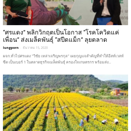
“ศรแดง” พลิกวิกฤตเป็นโอกาส “โรคโควิดแค่
เพื่อน” ส่งเมล็ดพันธุ์ “สปีดแม็ก” ลุยตลาด
lungporn
-
ธันวาคม 15, 2020
ผจก.ทั่วไปศรแดง "วิชัย เหล่าเจริญพรกุล" เผยกุญแจสำคัญที่ทำให้อีสท์เวสท์
ซีด เป็นเบอร์ 1 ในตลาดธุรกิจเมล็ดพันธุ์ ครองใจเกษตรกร พร้อมส่ง...