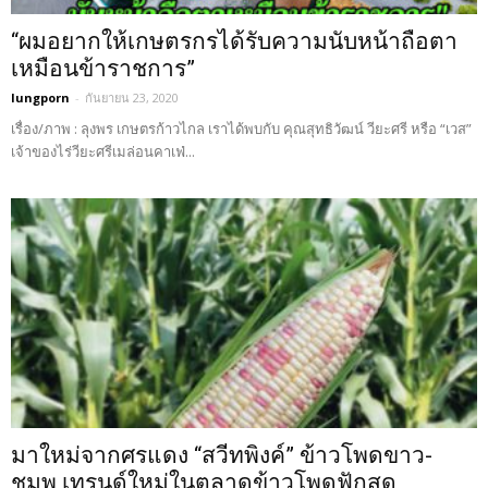
“ผมอยากให้เกษตรกรได้รับความนับหน้าถือตา
เหมือนข้าราชการ”
lungporn
-
กันยายน 23, 2020
เรื่อง/ภาพ : ลุงพร เกษตรก้าวไกล เราได้พบกับ คุณสุทธิวัฒน์ วียะศรี หรือ “เวส”
เจ้าของไร่วียะศรีเมล่อนคาเฟ่...
มาใหม่จากศรแดง “สวีทพิงค์” ข้าวโพดขาว-
ชมพู เทรนด์ใหม่ในตลาดข้าวโพดฟักสด