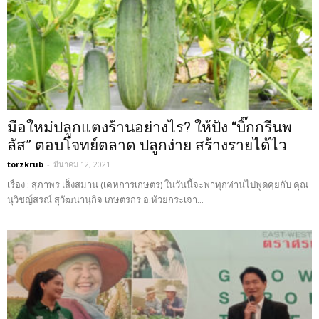
มือใหม่ปลูกแตงร้านอย่างไร? ให้ปัง “บิ๊กกรีนพ
ลัส” ตอบโจทย์ตลาด ปลูกง่าย สร้างรายได้ไว
torzkrub
-
มีนาคม 12, 2021
เรื่อง : สุภาพร เส็งสมาน (เคหการเกษตร) ในวันนี้จะพาทุกท่านไปพูดคุยกับ คุณ
นุวิชญ์สรณ์ สุวัฒนานุกิจ เกษตรกร อ.ห้วยกระเจา...