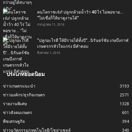
คนโคราชเจ๋ง! ปลูกกล้วยน้ำว้า 40 ไร่ ไม่พอขาย…
“ไม่เชื่อก็ให้มาดูงานได้”‬
กรกฎาคม 11, 2016
“ปลูกอะไรดี ให้มีรายได้ทั้งปี”…นิรันดร์ชัย เกษบึงกาฬ
เกษตรกรหัวใจแกร่ง มีคำตอบ
สิงหาคม 1, 2016
ประเภทยอดนิยม
ข่าวเกษตรแนะนำ
3193
ข่าวองค์กร/ธุรกิจเกษตร
2571
รายงานพิเศษ
1328
ข่าวสังคมเกษตร
601
พืชเศรษฐกิจ
394
ข่าวนวัตกรรม/เทคโนโลยี/โซล่าเซลล์
340