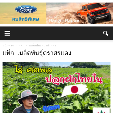
หน้าแรก
แท็ก
เมล็ดพันธุ์ตราศรแดง
แท็ก: เมล็ดพันธุ์ตราศรแดง