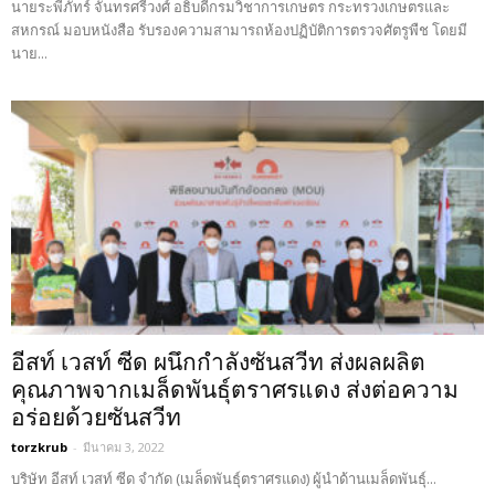
นายระพีภัทร์ จันทรศรีวงศ์ อธิบดีกรมวิชาการเกษตร กระทรวงเกษตรและ
สหกรณ์ มอบหนังสือ รับรองความสามารถห้องปฏิบัติการตรวจศัตรูพืช โดยมี
นาย...
อีสท์ เวสท์ ซีด ผนึกกำลังซันสวีท ส่งผลผลิต
คุณภาพจากเมล็ดพันธุ์ตราศรแดง ส่งต่อความ
อร่อยด้วยซันสวีท
torzkrub
-
มีนาคม 3, 2022
บริษัท อีสท์ เวสท์ ซีด จำกัด (เมล็ดพันธุ์ตราศรแดง) ผู้นำด้านเมล็ดพันธุ์...