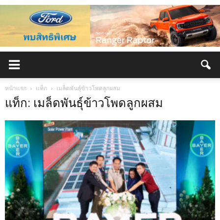
หน้าแรก
แท็ก
เมล็ดพันธุ์ข้าวโพดลูกผสม
แท็ก: เมล็ดพันธุ์ข้าวโพดลูกผสม