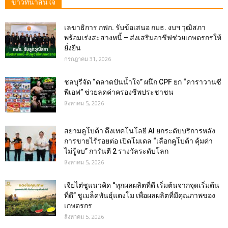
ข่าวที่น่าสนใจ
เลขาธิการ กฟก. รับข้อเสนอ กมธ. งบฯ วุฒิสภา
พร้อมเร่งสะสางหนี้ – ส่งเสริมอาชีฟช่วยเกษตรกรให้
ยั่งยืน
กรกฎาคม 31, 2026
ชลบุรีจัด “ตลาดปันน้ำใจ” ผนึก CPF ยก “คาราวานซี
พีเอฟ” ช่วยลดค่าครองชีพประชาชน
สิงหาคม 5, 2026
สยามคูโบต้า ดึงเทคโนโลยี AI ยกระดับบริการหลัง
การขายไร้รอยต่อ เปิดโมเดล “เลือกคูโบต้า คุ้มค่า
ไม่รู้จบ” การันตี 2 รางวัลระดับโลก
สิงหาคม 5, 2026
เจียไต๋ชูแนวคิด “ทุกผลผลิตที่ดี เริ่มต้นจากจุดเริ่มต้น
ที่ดี” ชูเมล็ดพันธุ์แตงโม เพื่อผลผลิตที่มีคุณภาพของ
เกษตรกร
สิงหาคม 5, 2026