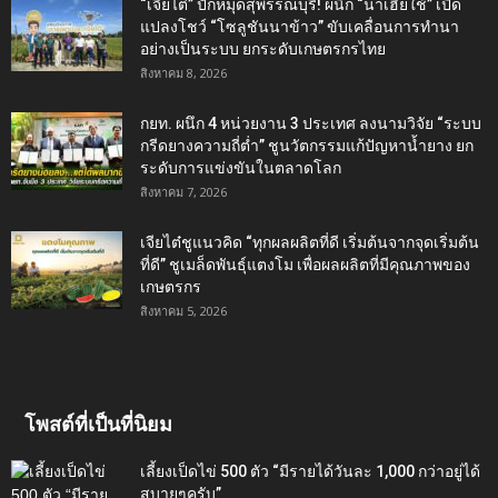
“เจียไต๋” ปักหมุดสุพรรณบุรี! ผนึก “นาเฮียใช้” เปิด
แปลงโชว์ “โซลูชันนาข้าว” ขับเคลื่อนการทำนา
อย่างเป็นระบบ ยกระดับเกษตรกรไทย
สิงหาคม 8, 2026
กยท. ผนึก 4 หน่วยงาน 3 ประเทศ ลงนามวิจัย “ระบบ
กรีดยางความถี่ต่ำ” ชูนวัตกรรมแก้ปัญหาน้ำยาง ยก
ระดับการแข่งขันในตลาดโลก
สิงหาคม 7, 2026
เจียไต๋ชูแนวคิด “ทุกผลผลิตที่ดี เริ่มต้นจากจุดเริ่มต้น
ที่ดี” ชูเมล็ดพันธุ์แตงโม เพื่อผลผลิตที่มีคุณภาพของ
เกษตรกร
สิงหาคม 5, 2026
โพสต์ที่เป็นที่นิยม
เลี้ยงเป็ดไข่ 500 ตัว “มีรายได้วันละ 1,000 กว่าอยู่ได้
สบายๆครับ”