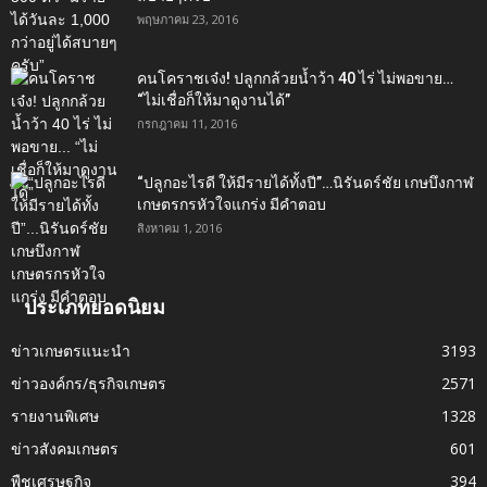
พฤษภาคม 23, 2016
คนโคราชเจ๋ง! ปลูกกล้วยน้ำว้า 40 ไร่ ไม่พอขาย…
“ไม่เชื่อก็ให้มาดูงานได้”‬
กรกฎาคม 11, 2016
“ปลูกอะไรดี ให้มีรายได้ทั้งปี”…นิรันดร์ชัย เกษบึงกาฬ
เกษตรกรหัวใจแกร่ง มีคำตอบ
สิงหาคม 1, 2016
ประเภทยอดนิยม
ข่าวเกษตรแนะนำ
3193
ข่าวองค์กร/ธุรกิจเกษตร
2571
รายงานพิเศษ
1328
ข่าวสังคมเกษตร
601
พืชเศรษฐกิจ
394