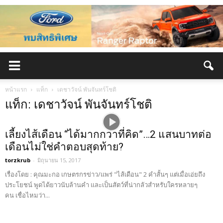
หน้าแรก
แท็ก
เดชาวัจน์ พันจันทร์โชติ
แท็ก: เดชาวัจน์ พันจันทร์โชติ
เลี้ยงไส้เดือน “ได้มากกว่าที่คิด”…2 แสนบาทต่อ
เดือนไม่ใช่คำตอบสุดท้าย?
torzkrub
-
มิถุนายน 15, 2017
เรื่องโดย : คุณมะกอ เกษตรกรข่าว/แพร่ "ไส้เดือน" 2 คำสั้นๆ แต่เมื่อเอ่ยถึง
ประโยชน์ พูดได้ยาวนับล้านคำ และเป็นสัตว์ที่น่ากลัวสำหรับใครหลายๆ
คน เชื่อไหมว่า...