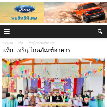
หน้าแรก
แท็ก
เจริญโภคภัณฑ์อาหาร
แท็ก: เจริญโภคภัณฑ์อาหาร