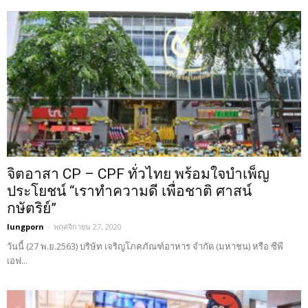
จิตอาสา CP – CPF ทั่วไทย พร้อมใจบำเพ็ญ
ประโยชน์ “เราทำความดี เพื่อชาติ ศาสน์
กษัตริย์”
lungporn
-
พฤศจิกายน 27, 2020
วันนี้ (27 พ.ย.2563) บริษัท เจริญโภคภัณฑ์อาหาร จำกัด (มหาชน) หรือ ซีพี
เอฟ...