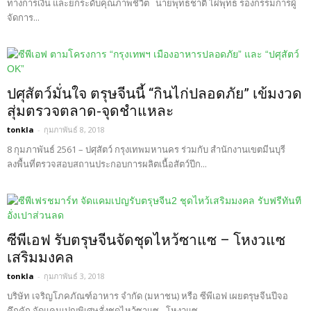
ทางการเงิน และยกระดับคุณภาพชีวิต นายพุทธชาติ ไผ่พุทธ รองกรรมการผู้
จัดการ...
ปศุสัตว์มั่นใจ ตรุษจีนนี้ “กินไก่ปลอดภัย” เข้มงวด
สุ่มตรวจตลาด-จุดชำแหละ
tonkla
-
กุมภาพันธ์ 8, 2018
8 กุมภาพันธ์ 2561 – ปศุสัตว์ กรุงเทพมหานคร ร่วมกับ สำนักงานเขตมีนบุรี
ลงพื้นที่ตรวจสอบสถานประกอบการผลิตเนื้อสัตว์ปีก...
ซีพีเอฟ รับตรุษจีนจัดชุดไหว้ซาแซ – โหงวแซ
เสริมมงคล
tonkla
-
กุมภาพันธ์ 3, 2018
บริษัท เจริญโภคภัณฑ์อาหาร จำกัด (มหาชน) หรือ ซีพีเอฟ เผยตรุษจีนปีจอ
คึกคัก จัดแคมเปญพิเศษสั่งชุดไหว้ซาแซ - โหงวแซ...