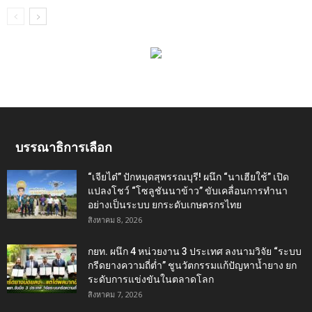
บรรณาธิการเลือก
“เจียไต๋” ปักหมุดสุพรรณบุรี! ผนึก “นาเฮียใช้” เปิด
แปลงโชว์ “โซลูชันนาข้าว” ขับเคลื่อนการทำนา
อย่างเป็นระบบ ยกระดับเกษตรกรไทย
สิงหาคม 8, 2026
กยท. ผนึก 4 หน่วยงาน 3 ประเทศ ลงนามวิจัย “ระบบ
กรีดยางความถี่ต่ำ” ชูนวัตกรรมแก้ปัญหาน้ำยาง ยก
ระดับการแข่งขันในตลาดโลก
สิงหาคม 7, 2026