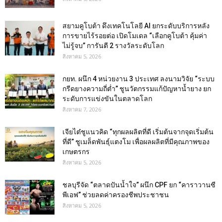
สยามคูโบต้า ดึงเทคโนโลยี AI ยกระดับบริการหลัง
การขายไร้รอยต่อ เปิดโมเดล “เลือกคูโบต้า คุ้มค่า
ไม่รู้จบ” การันตี 2 รางวัลระดับโลก
สิงหาคม 5, 2026
กยท. ผนึก 4 หน่วยงาน 3 ประเทศ ลงนามวิจัย “ระบบ
กรีดยางความถี่ต่ำ” ชูนวัตกรรมแก้ปัญหาน้ำยาง ยก
ระดับการแข่งขันในตลาดโลก
สิงหาคม 7, 2026
เจียไต๋ชูแนวคิด “ทุกผลผลิตที่ดี เริ่มต้นจากจุดเริ่มต้น
ที่ดี” ชูเมล็ดพันธุ์แตงโม เพื่อผลผลิตที่มีคุณภาพของ
เกษตรกร
สิงหาคม 5, 2026
ชลบุรีจัด “ตลาดปันน้ำใจ” ผนึก CPF ยก “คาราวานซี
พีเอฟ” ช่วยลดค่าครองชีพประชาชน
สิงหาคม 5, 2026