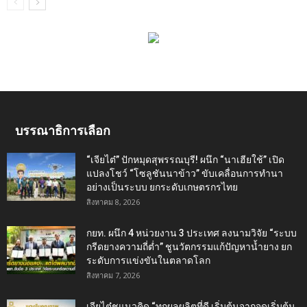
บรรณาธิการเลือก
“เจียไต๋” ปักหมุดสุพรรณบุรี! ผนึก “นาเฮียใช้” เปิด
แปลงโชว์ “โซลูชันนาข้าว” ขับเคลื่อนการทำนา
อย่างเป็นระบบ ยกระดับเกษตรกรไทย
สิงหาคม 8, 2026
กยท. ผนึก 4 หน่วยงาน 3 ประเทศ ลงนามวิจัย “ระบบ
กรีดยางความถี่ต่ำ” ชูนวัตกรรมแก้ปัญหาน้ำยาง ยก
ระดับการแข่งขันในตลาดโลก
สิงหาคม 7, 2026
เจียไต๋ชูแนวคิด “ทุกผลผลิตที่ดี เริ่มต้นจากจุดเริ่มต้น