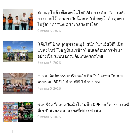
สยามคูโบต้า ดึงเทคโนโลยี AI ยกระดับบริการหลัง
การขายไร้รอยต่อ เปิดโมเดล “เลือกคูโบต้า คุ้มค่า
ไม่รู้จบ” การันตี 2 รางวัลระดับโลก
สิงหาคม 5, 2026
“เจียไต๋” ปักหมุดสุพรรณบุรี! ผนึก “นาเฮียใช้” เปิด
แปลงโชว์ “โซลูชันนาข้าว” ขับเคลื่อนการทำนา
อย่างเป็นระบบ ยกระดับเกษตรกรไทย
สิงหาคม 8, 2026
ธ.ก.ส. จัดกิจกรรมบริจาคโลหิต ในโอกาส “ธ.ก.ส.
ครบรอบ 60 ปี 1 ล้านซีซี 1 ล้านบาท
สิงหาคม 5, 2026
ชลบุรีจัด “ตลาดปันน้ำใจ” ผนึก CPF ยก “คาราวานซี
พีเอฟ” ช่วยลดค่าครองชีพประชาชน
สิงหาคม 5, 2026