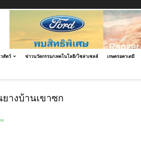
าวสัตว์
ข่าวนวัตกรรม/เทคโนโลยี/โซล่าเซลล์
เกษตรอคาเดมี
วนยางบ้านเขาซก