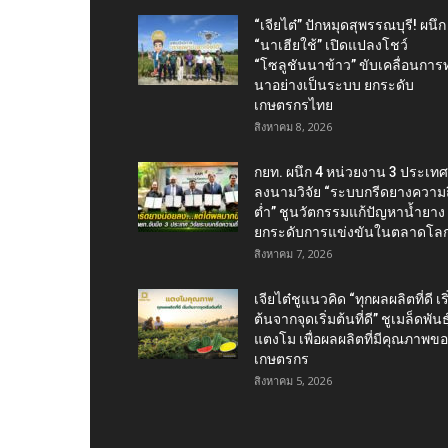
“เจียไต๋” ปักหมุดสุพรรณบุรี! ผนึก
“นาเฮียใช้” เปิดแปลงโชว์
“โซลูชันนาข้าว” ขับเคลื่อนการ
นาอย่างเป็นระบบ ยกระดับ
เกษตรกรไทย
สิงหาคม 8, 2026
กยท. ผนึก 4 หน่วยงาน 3 ประเทศ
ลงนามวิจัย “ระบบกรีดยางความถี
ต่ำ” ชูนวัตกรรมแก้ปัญหาน้ำยาง
ยกระดับการแข่งขันในตลาดโล
สิงหาคม 7, 2026
เจียไต๋ชูแนวคิด “ทุกผลผลิตที่ดี เริ
ต้นจากจุดเริ่มต้นที่ดี” ชูเมล็ดพันธุ
แตงโม เพื่อผลผลิตที่มีคุณภาพข
เกษตรกร
สิงหาคม 5, 2026