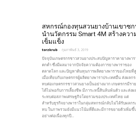
สหกรณ์กองทุนสวนยางบ้านเขาซก
นำนวัตกรรม Smart 4M สร้างควา
เข็มแข็ง
torzkrub
-
กุมภาพันธ์ 3, 2019
ปัจจุบันเกษตรกรชาวสวนยางประสบปัญหาราคายางพาร
ตกต่ำ ซึ่งมีผลมาจากปัจจัยความต้องการยางพาราของ
ตลาดโลก และปัญหาต้นทุนการผลิตยางพาราของไทยที่ส
เมื่อเทียบกับเกษตรกรผู้ผลิตยางพาราประเทศอื่น ส่งผลกร
ทบต่อเกษตรกรชาวสวนยางเป็นอย่างมาก เกษตรกรมีรา
ได้ไม่พอกับการเลี้ยงชีพ มีภาระหนี้สินล้นพ้นตัว และส่งผ
ระทบต่อสภาพเศรษฐกิจโดยรวมของประเทศไทย แต่
สำหรับธุรกิจยางพาราในกลุ่มสหกรณ์กลับไม่ได้รับผลกร
ทบ ในภาพรวมยังมีแนวโน้มที่ดีและมีการขยายตัวเพิ่มขึ้
อย่างต่อเนื่องทุกปี...