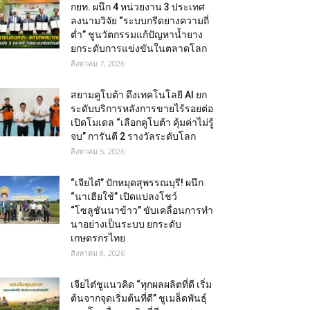
กยท. ผนึก 4 หน่วยงาน 3 ประเทศ
ลงนามวิจัย “ระบบกรีดยางความถี่
ต่ำ” ชูนวัตกรรมแก้ปัญหาน้ำยาง
ยกระดับการแข่งขันในตลาดโลก
สิงหาคม 7, 2026
สยามคูโบต้า ดึงเทคโนโลยี AI ยก
ระดับบริการหลังการขายไร้รอยต่อ
เปิดโมเดล “เลือกคูโบต้า คุ้มค่าไม่รู้
จบ” การันตี 2 รางวัลระดับโลก
สิงหาคม 5, 2026
“เจียไต๋” ปักหมุดสุพรรณบุรี! ผนึก
“นาเฮียใช้” เปิดแปลงโชว์
“โซลูชันนาข้าว” ขับเคลื่อนการทำ
นาอย่างเป็นระบบ ยกระดับ
เกษตรกรไทย
สิงหาคม 8, 2026
เจียไต๋ชูแนวคิด “ทุกผลผลิตที่ดี เริ่ม
ต้นจากจุดเริ่มต้นที่ดี” ชูเมล็ดพันธุ์