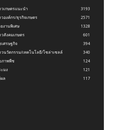
่าวเกษตรแนะนำ
3193
าวองค์กร/ธุรกิจเกษตร
2571
ายงานพิเศษ
1328
่าวสังคมเกษตร
601
ชเศรษฐกิจ
394
าวนวัตกรรม/เทคโนโลยี/โซล่าเซลล์
340
ุขภาพพืช
124
ระมง
121
้ผล
117