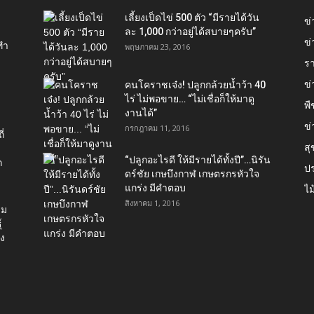
เลี้ยงเป็ดไข่ 500 ตัว “มีรายได้วัน
ข
ละ 1,000 กว่าอยู่ได้สบายๆครับ”
ข่
ทำ
พฤษภาคม 23, 2016
ร
ข
คนโคราชเจ๋ง! ปลูกกล้วยน้ำว้า 40
ไร่ ไม่พอขาย… “ไม่เชื่อก็ให้มาดู
พื
งานได้”‬
ข่
กรกฎาคม 11, 2016
่
ส
“ปลูกอะไรดี ให้มีรายได้ทั้งปี”…นิรัน
ก
ป
ดร์ชัย เกษบึงกาฬ เกษตรกรหัวใจ
แกร่ง มีคำตอบ
ไม
สิงหาคม 1, 2016
่ม
์
อง