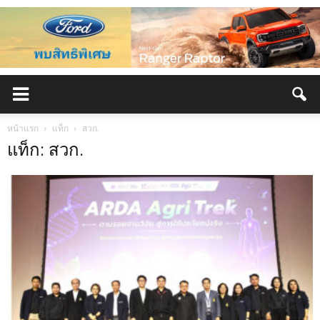
หน้าแรก
แท็ก
สวก.
แท็ก: สวก.