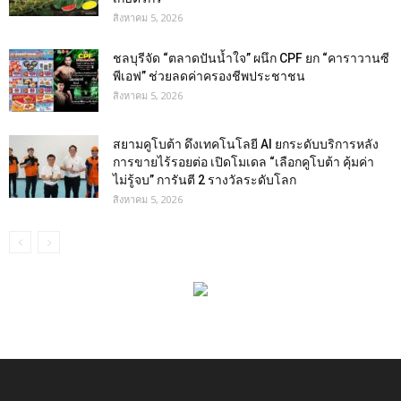
สิงหาคม 5, 2026
ชลบุรีจัด “ตลาดปันน้ำใจ” ผนึก CPF ยก “คาราวานซี
พีเอฟ” ช่วยลดค่าครองชีพประชาชน
สิงหาคม 5, 2026
สยามคูโบต้า ดึงเทคโนโลยี AI ยกระดับบริการหลัง
การขายไร้รอยต่อ เปิดโมเดล “เลือกคูโบต้า คุ้มค่า
ไม่รู้จบ” การันตี 2 รางวัลระดับโลก
สิงหาคม 5, 2026