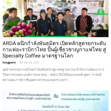
ARDA ผนึกกำลังพันธมิตร เปิดหลักสูตรยกระดับ
กาแฟอะราบิกาไทย ปั้นผู้เชี่ยวชาญกาแฟไทย สู่
Specialty Coffee มาตรฐานโลก
lungporn
-
มีนาคม 25, 2025
อุตสาหกรรมกาแฟไทยกำลังเดินหน้าสู่มาตรฐานสากล สำนักงานพัฒนาการ
วิจัยการเกษตร (องค์การมหาชน) – ARDA จึงได้จัดอบรมหลักสูตร “การผลิ
ตกาแฟอะราบิกาเชิงอุตสาหกรรมแบบครบวงจร”...