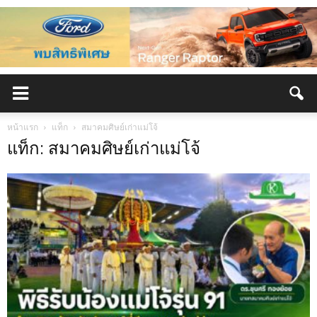
หน้าแรก
แท็ก
สมาคมศิษย์เก่าแม่โจ้
แท็ก: สมาคมศิษย์เก่าแม่โจ้