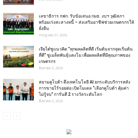
เลขาธิการ กฟก. รับข้อเสนอ กมธ. งบฯ วุฒิสภา
พร้อมเร่งสะสางหนี้ – ส่งเสริมอาชีฟช่วยเกษตรกรให้
ยั่งยืน
กรกฎาคม 31, 2026
เจียไต๋ชูแนวคิด “ทุกผลผลิตที่ดี เริ่มต้นจากจุดเริ่มต้น
ที่ดี” ชูเมล็ดพันธุ์แตงโม เพื่อผลผลิตที่มีคุณภาพของ
เกษตรกร
สิงหาคม 5, 2026
สยามคูโบต้า ดึงเทคโนโลยี AI ยกระดับบริการหลัง
การขายไร้รอยต่อ เปิดโมเดล “เลือกคูโบต้า คุ้มค่า
ไม่รู้จบ” การันตี 2 รางวัลระดับโลก
สิงหาคม 5, 2026