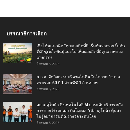
บรรณาธิการเลือก
เจียไต๋ชูแนวคิด “ทุกผลผลิตที่ดี เริ่มต้นจากจุดเริ่มต้น
ที่ดี” ชูเมล็ดพันธุ์แตงโม เพื่อผลผลิตที่มีคุณภาพของ
เกษตรกร
สิงหาคม 5, 2026
ธ.ก.ส. จัดกิจกรรมบริจาคโลหิต ในโอกาส “ธ.ก.ส.
ครบรอบ 60 ปี 1 ล้านซีซี 1 ล้านบาท
สิงหาคม 5, 2026
สยามคูโบต้า ดึงเทคโนโลยี AI ยกระดับบริการหลัง
การขายไร้รอยต่อ เปิดโมเดล “เลือกคูโบต้า คุ้มค่า
ไม่รู้จบ” การันตี 2 รางวัลระดับโลก
สิงหาคม 5, 2026