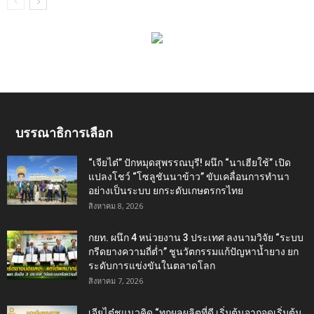
บรรณาธิการเลือก
“เจียไต๋” ปักหมุดสุพรรณบุรี! ผนึก “นาเฮียใช้” เปิด
แปลงโชว์ “โซลูชันนาข้าว” ขับเคลื่อนการทำนา
อย่างเป็นระบบ ยกระดับเกษตรกรไทย
สิงหาคม 8, 2026
กยท. ผนึก 4 หน่วยงาน 3 ประเทศ ลงนามวิจัย “ระบบ
กรีดยางความถี่ต่ำ” ชูนวัตกรรมแก้ปัญหาน้ำยาง ยก
ระดับการแข่งขันในตลาดโลก
สิงหาคม 7, 2026
เจียไต๋ชูแนวคิด “ทุกผลผลิตที่ดี เริ่มต้นจากจุดเริ่มต้น