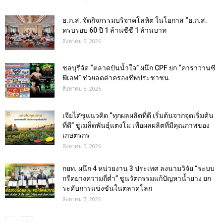
ธ.ก.ส. จัดกิจกรรมบริจาคโลหิต ในโอกาส “ธ.ก.ส.
ครบรอบ 60 ปี 1 ล้านซีซี 1 ล้านบาท
สิงหาคม 5, 2026
ชลบุรีจัด “ตลาดปันน้ำใจ” ผนึก CPF ยก “คาราวานซี
พีเอฟ” ช่วยลดค่าครองชีพประชาชน
สิงหาคม 5, 2026
เจียไต๋ชูแนวคิด “ทุกผลผลิตที่ดี เริ่มต้นจากจุดเริ่มต้น
ที่ดี” ชูเมล็ดพันธุ์แตงโม เพื่อผลผลิตที่มีคุณภาพของ
เกษตรกร
สิงหาคม 5, 2026
กยท. ผนึก 4 หน่วยงาน 3 ประเทศ ลงนามวิจัย “ระบบ
กรีดยางความถี่ต่ำ” ชูนวัตกรรมแก้ปัญหาน้ำยาง ยก
ระดับการแข่งขันในตลาดโลก
สิงหาคม 7, 2026