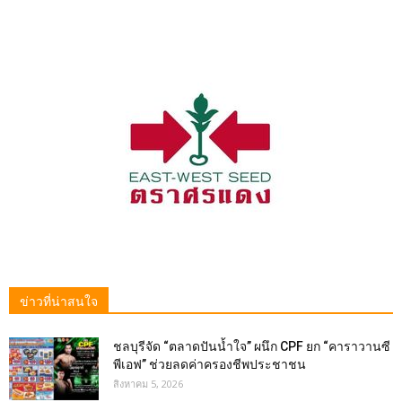
ข่าวที่น่าสนใจ
ชลบุรีจัด “ตลาดปันน้ำใจ” ผนึก CPF ยก “คาราวานซี
พีเอฟ” ช่วยลดค่าครองชีพประชาชน
สิงหาคม 5, 2026