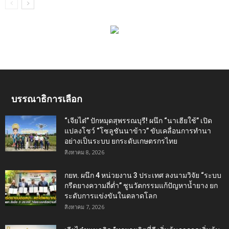
บรรณาธิการเลือก
“เจียไต๋” ปักหมุดสุพรรณบุรี! ผนึก “นาเฮียใช้” เปิด
แปลงโชว์ “โซลูชันนาข้าว” ขับเคลื่อนการทำนา
อย่างเป็นระบบ ยกระดับเกษตรกรไทย
สิงหาคม 8, 2026
กยท. ผนึก 4 หน่วยงาน 3 ประเทศ ลงนามวิจัย “ระบบ
กรีดยางความถี่ต่ำ” ชูนวัตกรรมแก้ปัญหาน้ำยาง ยก
ระดับการแข่งขันในตลาดโลก
สิงหาคม 7, 2026