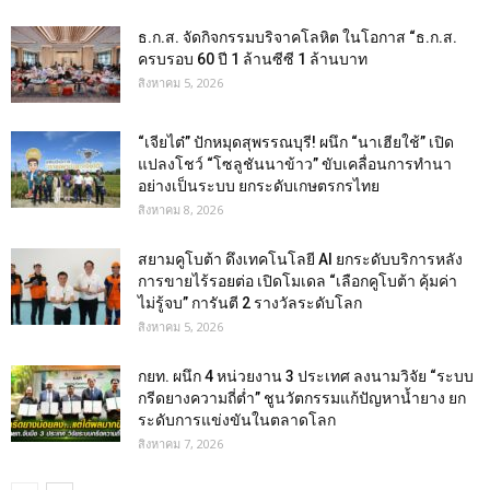
ธ.ก.ส. จัดกิจกรรมบริจาคโลหิต ในโอกาส “ธ.ก.ส.
ครบรอบ 60 ปี 1 ล้านซีซี 1 ล้านบาท
สิงหาคม 5, 2026
“เจียไต๋” ปักหมุดสุพรรณบุรี! ผนึก “นาเฮียใช้” เปิด
แปลงโชว์ “โซลูชันนาข้าว” ขับเคลื่อนการทำนา
อย่างเป็นระบบ ยกระดับเกษตรกรไทย
สิงหาคม 8, 2026
สยามคูโบต้า ดึงเทคโนโลยี AI ยกระดับบริการหลัง
การขายไร้รอยต่อ เปิดโมเดล “เลือกคูโบต้า คุ้มค่า
ไม่รู้จบ” การันตี 2 รางวัลระดับโลก
สิงหาคม 5, 2026
กยท. ผนึก 4 หน่วยงาน 3 ประเทศ ลงนามวิจัย “ระบบ
กรีดยางความถี่ต่ำ” ชูนวัตกรรมแก้ปัญหาน้ำยาง ยก
ระดับการแข่งขันในตลาดโลก
สิงหาคม 7, 2026