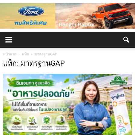
หน้าแรก
แท็ก
มาตรฐานGAP
แท็ก: มาตรฐานGAP