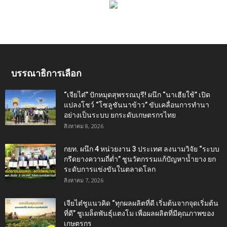
บรรณาธิการเลือก
“เจียไต๋” ปักหมุดสุพรรณบุรี! ผนึก “นาเฮียใช้” เปิด
แปลงโชว์ “โซลูชันนาข้าว” ขับเคลื่อนการทำนา
อย่างเป็นระบบ ยกระดับเกษตรกรไทย
สิงหาคม 8, 2026
กยท. ผนึก 4 หน่วยงาน 3 ประเทศ ลงนามวิจัย “ระบบ
กรีดยางความถี่ต่ำ” ชูนวัตกรรมแก้ปัญหาน้ำยาง ยก
ระดับการแข่งขันในตลาดโลก
สิงหาคม 7, 2026
เจียไต๋ชูแนวคิด “ทุกผลผลิตที่ดี เริ่มต้นจากจุดเริ่มต้น
ที่ดี” ชูเมล็ดพันธุ์แตงโม เพื่อผลผลิตที่มีคุณภาพของ
เกษตรกร