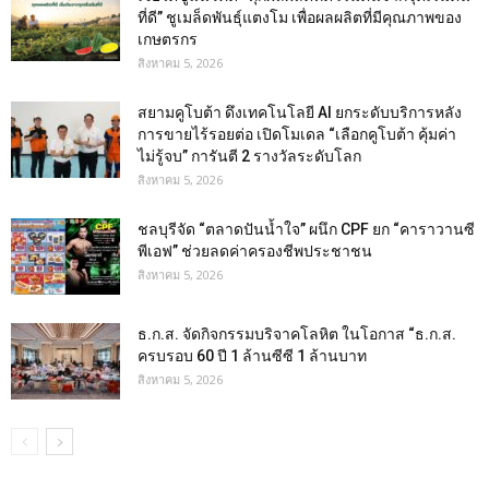
ที่ดี” ชูเมล็ดพันธุ์แตงโม เพื่อผลผลิตที่มีคุณภาพของ
เกษตรกร
สิงหาคม 5, 2026
สยามคูโบต้า ดึงเทคโนโลยี AI ยกระดับบริการหลัง
การขายไร้รอยต่อ เปิดโมเดล “เลือกคูโบต้า คุ้มค่า
ไม่รู้จบ” การันตี 2 รางวัลระดับโลก
สิงหาคม 5, 2026
ชลบุรีจัด “ตลาดปันน้ำใจ” ผนึก CPF ยก “คาราวานซี
พีเอฟ” ช่วยลดค่าครองชีพประชาชน
สิงหาคม 5, 2026
ธ.ก.ส. จัดกิจกรรมบริจาคโลหิต ในโอกาส “ธ.ก.ส.
ครบรอบ 60 ปี 1 ล้านซีซี 1 ล้านบาท
สิงหาคม 5, 2026