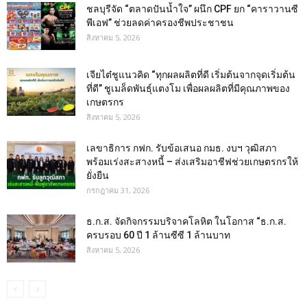
ชลบุรีจัด “ตลาดปันน้ำใจ” ผนึก CPF ยก “คาราวานซี
พีเอฟ” ช่วยลดค่าครองชีพประชาชน
สิงหาคม 5, 2026
เจียไต๋ชูแนวคิด “ทุกผลผลิตที่ดี เริ่มต้นจากจุดเริ่มต้น
ที่ดี” ชูเมล็ดพันธุ์แตงโม เพื่อผลผลิตที่มีคุณภาพของ
เกษตรกร
สิงหาคม 5, 2026
เลขาธิการ กฟก. รับข้อเสนอ กมธ. งบฯ วุฒิสภา
พร้อมเร่งสะสางหนี้ – ส่งเสริมอาชีฟช่วยเกษตรกรให้
ยั่งยืน
กรกฎาคม 31, 2026
ธ.ก.ส. จัดกิจกรรมบริจาคโลหิต ในโอกาส “ธ.ก.ส.
ครบรอบ 60 ปี 1 ล้านซีซี 1 ล้านบาท
สิงหาคม 5, 2026