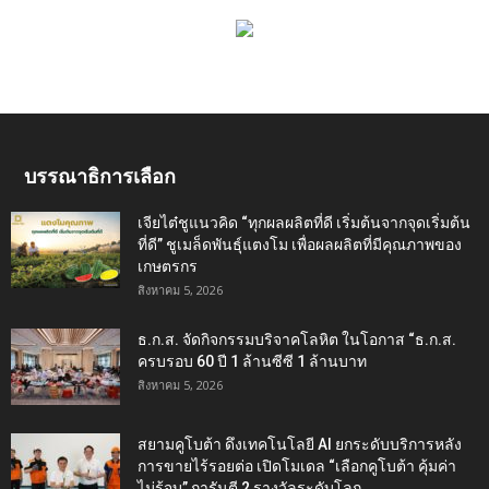
บรรณาธิการเลือก
เจียไต๋ชูแนวคิด “ทุกผลผลิตที่ดี เริ่มต้นจากจุดเริ่มต้น
ที่ดี” ชูเมล็ดพันธุ์แตงโม เพื่อผลผลิตที่มีคุณภาพของ
เกษตรกร
สิงหาคม 5, 2026
ธ.ก.ส. จัดกิจกรรมบริจาคโลหิต ในโอกาส “ธ.ก.ส.
ครบรอบ 60 ปี 1 ล้านซีซี 1 ล้านบาท
สิงหาคม 5, 2026
สยามคูโบต้า ดึงเทคโนโลยี AI ยกระดับบริการหลัง
การขายไร้รอยต่อ เปิดโมเดล “เลือกคูโบต้า คุ้มค่า
ไม่รู้จบ” การันตี 2 รางวัลระดับโลก