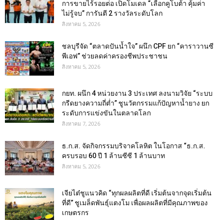
การขายไร้รอยต่อ เปิดโมเดล “เลือกคูโบต้า คุ้มค่า
ไม่รู้จบ” การันตี 2 รางวัลระดับโลก
สิงหาคม 5, 2026
ชลบุรีจัด “ตลาดปันน้ำใจ” ผนึก CPF ยก “คาราวานซี
พีเอฟ” ช่วยลดค่าครองชีพประชาชน
สิงหาคม 5, 2026
กยท. ผนึก 4 หน่วยงาน 3 ประเทศ ลงนามวิจัย “ระบบ
กรีดยางความถี่ต่ำ” ชูนวัตกรรมแก้ปัญหาน้ำยาง ยก
ระดับการแข่งขันในตลาดโลก
สิงหาคม 7, 2026
ธ.ก.ส. จัดกิจกรรมบริจาคโลหิต ในโอกาส “ธ.ก.ส.
ครบรอบ 60 ปี 1 ล้านซีซี 1 ล้านบาท
สิงหาคม 5, 2026
เจียไต๋ชูแนวคิด “ทุกผลผลิตที่ดี เริ่มต้นจากจุดเริ่มต้น
ที่ดี” ชูเมล็ดพันธุ์แตงโม เพื่อผลผลิตที่มีคุณภาพของ
เกษตรกร