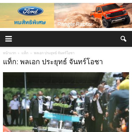
หน้าแรก
แท็ก
พลเอก ประยุทธ์ จันทร์โอชา
แท็ก: พลเอก ประยุทธ์ จันทร์โอชา