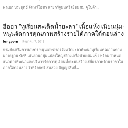
พลเอก ประยุทธ์ จันทร์โอชา นายกรัฐมนตรี เยี่ยมชม คูโบต้า...
ฮือฮา “ทุเรียนสะเด็ดน้ำยะลา” เนื้อแห้ง เนียนนุ่ม-
หนุนจัดการคุณภาพสร้างรายได้ภาคใต้ตอนล่าง
lungporn
-
สิงหาคม 7, 2019
กรมส่งเสริมการเกษตร หนุนเกษตรกรจังหวัดยะลาพัฒนาทุเรียนคุณภาพตาม
มาตรฐาน GAP เน้นรวมกลุ่มแปลงใหญ่สร้างเครือข่ายเข้มแข็ง พร้อมกำหนด
แนวทางพัฒนาและบริหารจัดการทุเรียนทั้งระบบสร้างเสถียรภาพด้านราคาใน
ภาคใต้ตอนล่าง ว่าที่ร้อยตรี สมสวย ปัญญาสิทธิ์...