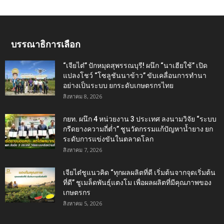
บรรณาธิการเลือก
“เจียไต๋” ปักหมุดสุพรรณบุรี! ผนึก “นาเฮียใช้” เปิด
แปลงโชว์ “โซลูชันนาข้าว” ขับเคลื่อนการทำนา
อย่างเป็นระบบ ยกระดับเกษตรกรไทย
สิงหาคม 8, 2026
กยท. ผนึก 4 หน่วยงาน 3 ประเทศ ลงนามวิจัย “ระบบ
กรีดยางความถี่ต่ำ” ชูนวัตกรรมแก้ปัญหาน้ำยาง ยก
ระดับการแข่งขันในตลาดโลก
สิงหาคม 7, 2026
เจียไต๋ชูแนวคิด “ทุกผลผลิตที่ดี เริ่มต้นจากจุดเริ่มต้น
ที่ดี” ชูเมล็ดพันธุ์แตงโม เพื่อผลผลิตที่มีคุณภาพของ
เกษตรกร
สิงหาคม 5, 2026