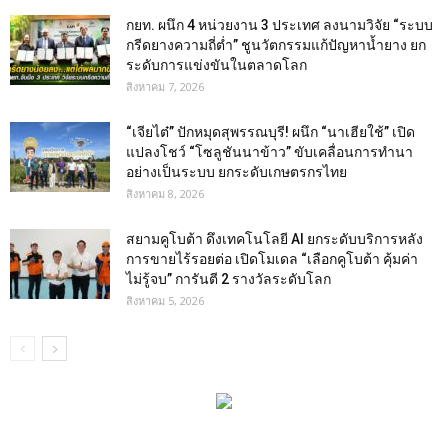
กยท. ผนึก 4 หน่วยงาน 3 ประเทศ ลงนามวิจัย “ระบบ
กรีดยางความถี่ต่ำ” ชูนวัตกรรมแก้ปัญหาน้ำยาง ยก
ระดับการแข่งขันในตลาดโลก
สิงหาคม 7, 2026
“เจียไต๋” ปักหมุดสุพรรณบุรี! ผนึก “นาเฮียใช้” เปิด
แปลงโชว์ “โซลูชันนาข้าว” ขับเคลื่อนการทำนา
อย่างเป็นระบบ ยกระดับเกษตรกรไทย
สิงหาคม 8, 2026
สยามคูโบต้า ดึงเทคโนโลยี AI ยกระดับบริการหลัง
การขายไร้รอยต่อ เปิดโมเดล “เลือกคูโบต้า คุ้มค่า
ไม่รู้จบ” การันตี 2 รางวัลระดับโลก
สิงหาคม 5, 2026