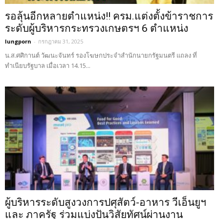
รอลุ้นอีกหลายตำแหน่ง!! ครม.แต่งตั้งข้าราชการ
ระดับผู้บริหารกระทรวงเกษตรฯ 6 ตำแหน่ง
lungporn
-
กรกฎาคม 31, 2025
น.ส.ศศิกานต์ วัฒนะจันทร์ รองโฆษกประจำสำนักนายกรัฐมนตรี แถลง ที่
ทำเนียบรัฐบาล เมื่อเวลา 14.15...
ผู้บริหารระดับสูงวงการปศุสัตว์-อาหาร วีเอ็นยูฯ
และ ภาครัฐ ร่วมแบ่งปันวิสัยทัศน์ผ่านงาน