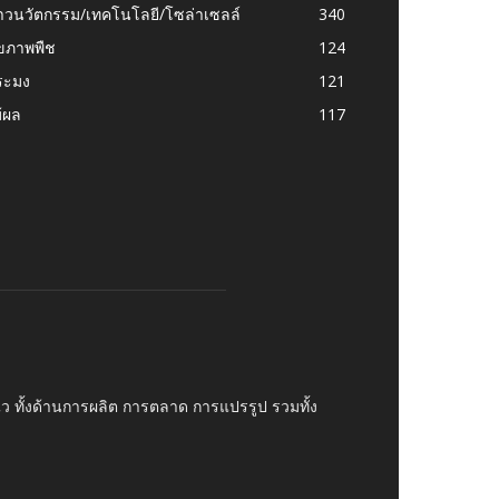
าวนวัตกรรม/เทคโนโลยี/โซล่าเซลล์
340
ุขภาพพืช
124
ระมง
121
้ผล
117
บไว ทั้งด้านการผลิต การตลาด การแปรรูป รวมทั้ง