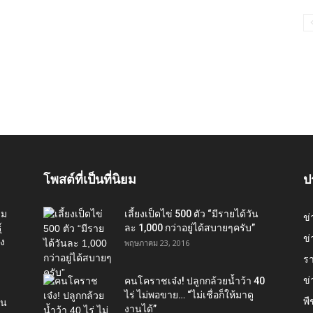
โพสต์ที่เป็นที่นิยม
ป
่ม
เลี้ยงเป็ดไข่ 500 ตัว “มีรายได้วัน
ข
์
ละ 1,000 กว่าอยู่ได้สบายๆครับ”
ข่
อง
พฤษภาคม 23, 2016
ร
ข
คนโคราชเจ๋ง! ปลูกกล้วยน้ำว้า 40
ไร่ ไม่พอขาย… “ไม่เชื่อก็ให้มาดู
พื
ใน
งานได้”‬