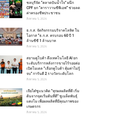
ชลบุรีจัด “ตลาดปันน้ำใจ” ผนึก
CPF ยก “คาราวานซีพีเอฟ” ช่วยลด
ค่าครองชีพประชาชน
สิงหาคม 5, 2026
ธ.ก.ส. จัดกิจกรรมบริจาคโลหิต ใน
โอกาส “ธ.ก.ส. ครบรอบ 60 ปี 1
ล้านซีซี 1 ล้านบาท
สิงหาคม 5, 2026
สยามคูโบต้า ดึงเทคโนโลยี AI ยก
ระดับบริการหลังการขายไร้รอยต่อ
เปิดโมเดล “เลือกคูโบต้า คุ้มค่าไม่รู้
จบ” การันตี 2 รางวัลระดับโลก
สิงหาคม 5, 2026
เจียไต๋ชูแนวคิด “ทุกผลผลิตที่ดี เริ่ม
ต้นจากจุดเริ่มต้นที่ดี” ชูเมล็ดพันธุ์
แตงโม เพื่อผลผลิตที่มีคุณภาพของ
เกษตรกร
สิงหาคม 5, 2026