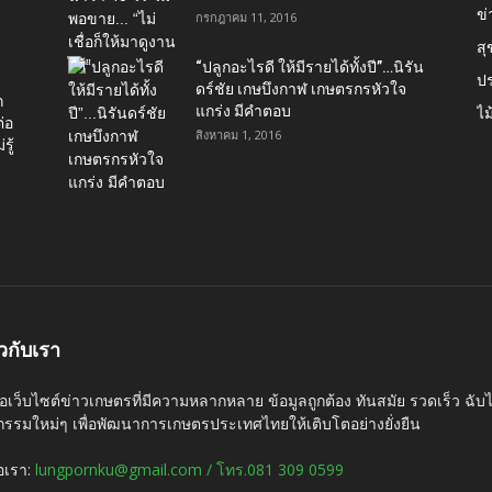
ข่
กรกฎาคม 11, 2016
ส
“ปลูกอะไรดี ให้มีรายได้ทั้งปี”…นิรัน
ป
ดร์ชัย เกษบึงกาฬ เกษตรกรหัวใจ
ก
แกร่ง มีคำตอบ
ไม
่อ
สิงหาคม 1, 2016
รู้
ยวกับเรา
ือเว็บไซต์ข่าวเกษตรที่มีความหลากหลาย ข้อมูลถูกต้อง ทันสมัย รวดเร็ว ฉั
กรรมใหม่ๆ เพื่อพัฒนาการเกษตรประเทศไทยให้เติบโตอย่างยั่งยืน
่อเรา:
lungpornku@gmail.com / โทร.081 309 0599