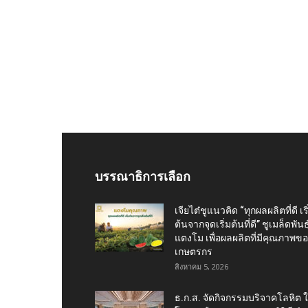
บรรณาธิการเลือก
เจียไต๋ชูแนวคิด “ทุกผลผลิตที่ดี เริ
ต้นจากจุดเริ่มต้นที่ดี” ชูเมล็ดพันธุ
แตงโม เพื่อผลผลิตที่มีคุณภาพข
เกษตรกร
สิงหาคม 5, 2026
ธ.ก.ส. จัดกิจกรรมบริจาคโลหิต 