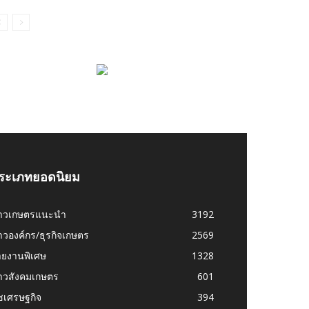
ระเภทยอดนิยม
่าวเกษตรแนะนำ
3192
าวองค์กร/ธุรกิจเกษตร
2569
ายงานพิเศษ
1328
่าวสังคมเกษตร
601
ชเศรษฐกิจ
394