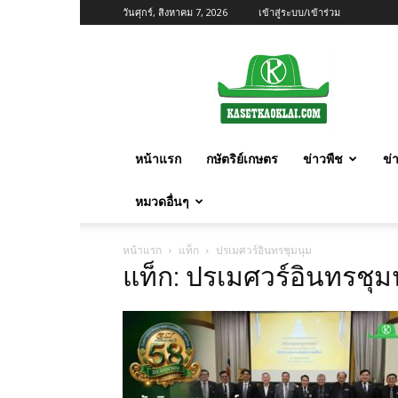
วันศุกร์, สิงหาคม 7, 2026
เข้าสู่ระบบ/เข้าร่วม
เกษตร
ก้าว
ไกล
หน้าแรก
กษัตริย์เกษตร
ข่าวพืช
ข่
หมวดอื่นๆ
หน้าแรก
แท็ก
ปรเมศวร์อินทรชุมนุม
แท็ก: ปรเมศวร์อินทรชุม