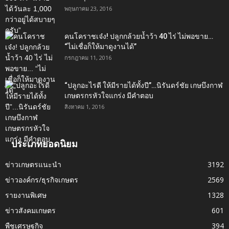
พฤษภาคม 23, 2016
คนโคราชเจ๋ง! ปลูกกล้วยน้ำว้า 40 ไร่ ไม่พอขาย…
“ไม่เชื่อก็ให้มาดูงานได้”‬
กรกฎาคม 11, 2016
“ปลูกอะไรดี ให้มีรายได้ทั้งปี”…นิรันดร์ชัย เกษบึงกาฬ
เกษตรกรหัวใจแกร่ง มีคำตอบ
สิงหาคม 1, 2016
ประเภทยอดนิยม
ข่าวเกษตรแนะนำ
3192
ข่าวองค์กร/ธุรกิจเกษตร
2569
รายงานพิเศษ
1328
ข่าวสังคมเกษตร
601
พืชเศรษฐกิจ
394