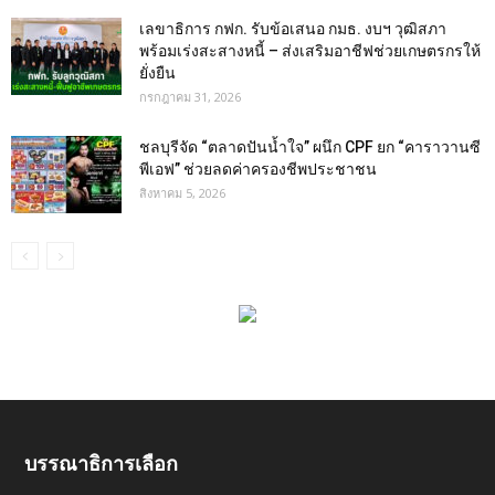
เลขาธิการ กฟก. รับข้อเสนอ กมธ. งบฯ วุฒิสภา
พร้อมเร่งสะสางหนี้ – ส่งเสริมอาชีฟช่วยเกษตรกรให้
ยั่งยืน
กรกฎาคม 31, 2026
ชลบุรีจัด “ตลาดปันน้ำใจ” ผนึก CPF ยก “คาราวานซี
พีเอฟ” ช่วยลดค่าครองชีพประชาชน
สิงหาคม 5, 2026
บรรณาธิการเลือก