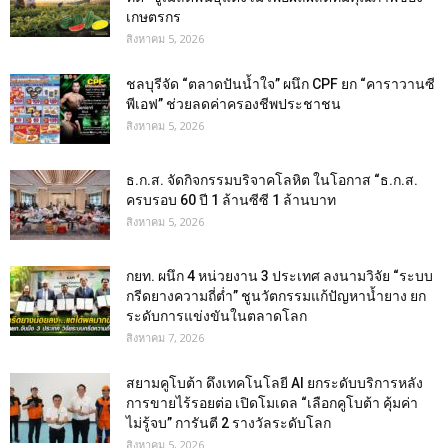
เกษตรกร
สิงหาคม 5, 2026
ชลบุรีจัด “ตลาดปันน้ำใจ” ผนึก CPF ยก “คาราวานซี
พีเอฟ” ช่วยลดค่าครองชีพประชาชน
สิงหาคม 5, 2026
ธ.ก.ส. จัดกิจกรรมบริจาคโลหิต ในโอกาส “ธ.ก.ส.
ครบรอบ 60 ปี 1 ล้านซีซี 1 ล้านบาท
สิงหาคม 5, 2026
กยท. ผนึก 4 หน่วยงาน 3 ประเทศ ลงนามวิจัย “ระบบ
กรีดยางความถี่ต่ำ” ชูนวัตกรรมแก้ปัญหาน้ำยาง ยก
ระดับการแข่งขันในตลาดโลก
สิงหาคม 7, 2026
สยามคูโบต้า ดึงเทคโนโลยี AI ยกระดับบริการหลัง
การขายไร้รอยต่อ เปิดโมเดล “เลือกคูโบต้า คุ้มค่า
ไม่รู้จบ” การันตี 2 รางวัลระดับโลก
สิงหาคม 5, 2026