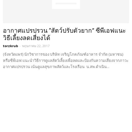
อากาศแปรปรวน “สัตว์ปรับตัวยาก” ซีพีเอฟแนะ
วิธีเลี้ยงลดเสี่ยงได้
torzkrub
-
พฤษภาคม 22, 2017
(จังหวัดแพร่) นักวิชาการของ บริษัท เจริญโภคภัณฑ์อาหาร จำกัด (มหาชน)
หรือซีพีเอฟ แนะนำวิธีการดูแลสัตว์เลี้ยงเพื่อลดและป้องกันความเสี่ยงจากภาวะ
อากาศแปรปรวน เน้นดูแลสุขภาพสัตว์และโรงเรือน น.สพ.ดำเนิน...