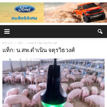
หน้าแรก
แท็ก
น.สพ.ดำเนิน จตุรวิธวงศ์
แท็ก: น.สพ.ดำเนิน จตุรวิธวงศ์