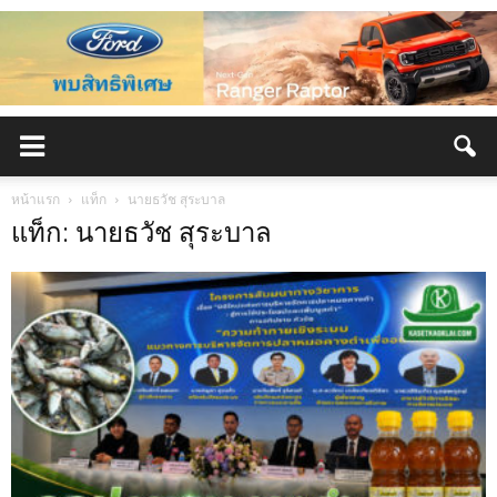
หน้าแรก
แท็ก
นายธวัช สุระบาล
แท็ก: นายธวัช สุระบาล