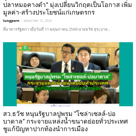
ปลาหมอคางดำ” มุ่งเปลี่ยนวิกฤตเป็นโอกาส เพิ่ม
มูลค่า-สร้างประโยชน์แก่เกษตรกร
lungporn
-
พฤษภาคม 12, 2026
ที่อาคารรัฐสภา เมื่อวันที่ 11 พฤษภาคม 2569 นายธวัช สุระบาล...
สว.ธวัช หนุนรัฐบาลปูพรม “โซล่าเซลล์-บ่อ
บาดาล” กระจายแหล่งน้ำขนาดย่อยทั่วประเทศ
ชูแก้ปัญหาปากท้องนำการเมือง