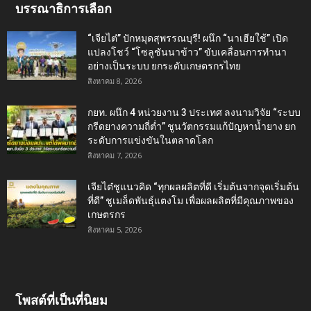
บรรณาธิการเลือก
“เจียไต๋” ปักหมุดสุพรรณบุรี! ผนึก “นาเฮียใช้” เปิด
แปลงโชว์ “โซลูชันนาข้าว” ขับเคลื่อนการทำนา
อย่างเป็นระบบ ยกระดับเกษตรกรไทย
สิงหาคม 8, 2026
กยท. ผนึก 4 หน่วยงาน 3 ประเทศ ลงนามวิจัย “ระบบ
กรีดยางความถี่ต่ำ” ชูนวัตกรรมแก้ปัญหาน้ำยาง ยก
ระดับการแข่งขันในตลาดโลก
สิงหาคม 7, 2026
เจียไต๋ชูแนวคิด “ทุกผลผลิตที่ดี เริ่มต้นจากจุดเริ่มต้น
ที่ดี” ชูเมล็ดพันธุ์แตงโม เพื่อผลผลิตที่มีคุณภาพของ
เกษตรกร
สิงหาคม 5, 2026
โพสต์ที่เป็นที่นิยม