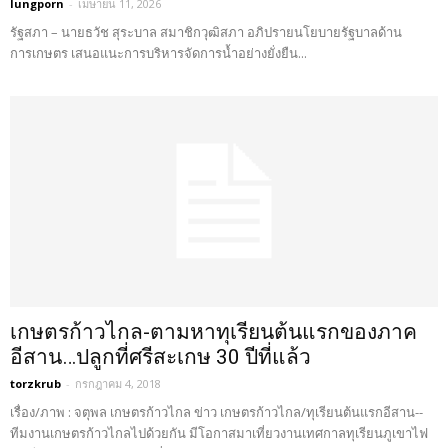
lungporn
-
เมษายน 11, 2026
รัฐสภา – นายธวัช สุระบาล สมาชิกวุฒิสภา อภิปรายนโยบายรัฐบาลด้าน
การเกษตร เสนอแนะการบริหารจัดการน้ำอย่างยั่งยืน...
เกษตรก้าวไกล-ตามหาทุเรียนต้นแรกของภาค
อีสาน…ปลูกที่ศรีสะเกษ 30 ปีที่แล้ว
torzkrub
-
กรกฎาคม 4, 2018
เรื่อง/ภาพ : จตุพล เกษตรก้าวไกล ข่าว เกษตรก้าวไกล/ทุเรียนต้นแรกอีสาน--
ทีมงานเกษตรก้าวไกลไปด้วยกัน มีโอกาสมาเที่ยวงานเทศกาลทุเรียนภูเขาไฟ