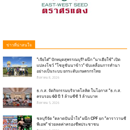
ข่าวที่น่าสนใจ
“เจียไต๋” ปักหมุดสุพรรณบุรี! ผนึก “นาเฮียใช้” เปิด
แปลงโชว์ “โซลูชันนาข้าว” ขับเคลื่อนการทำนา
อย่างเป็นระบบ ยกระดับเกษตรกรไทย
สิงหาคม 8, 2026
ธ.ก.ส. จัดกิจกรรมบริจาคโลหิต ในโอกาส “ธ.ก.ส.
ครบรอบ 60 ปี 1 ล้านซีซี 1 ล้านบาท
สิงหาคม 5, 2026
ชลบุรีจัด “ตลาดปันน้ำใจ” ผนึก CPF ยก “คาราวานซี
พีเอฟ” ช่วยลดค่าครองชีพประชาชน