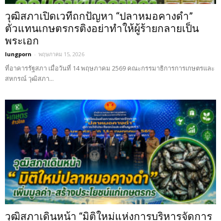
วุฒิสภาเปิดเวทีถกปัญหา “ปลาหมอคางดำ”
ตัวแทนเกษตรกรติงอย่าทำให้ผู้ร้ายกลายเป็น
พระเอก
lungporn
-
พฤษภาคม 15, 2026
ที่อาคารรัฐสภา เมื่อวันที่ 14 พฤษภาคม 2569 คณะกรรมาธิการการเกษตรและ
สหกรณ์ วุฒิสภา...
วุฒิสภาเดินหน้า “มิติใหม่แห่งการบริหารจัดการ