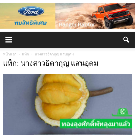
หน้าแรก
แท็ก
นางสาวธิดากุญ แสนอุดม
แท็ก: นางสาวธิดากุญ แสนอุดม