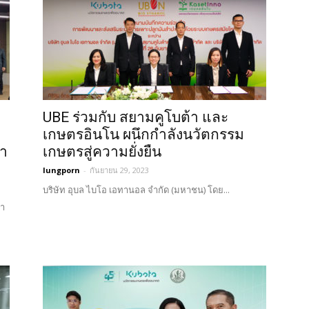
UBE ร่วมกับ สยามคูโบต้า และ
เกษตรอินโน ผนึกกำลังนวัตกรรม
มา
เกษตรสู่ความยั่งยืน
lungporn
-
กันยายน 29, 2023
บริษัท อุบล ไบโอ เอทานอล จำกัด (มหาชน) โดย...
้า