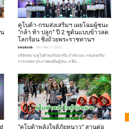
คูโบต้า-กรมส่งเสริมฯ เผยโฉมผู้ชนะ
่น
“กล้า ท้า ปลูก” ปี 2 ชูต้นแบบข้าวลด
โลกร้อน ชิงถ้วยพระราชทานฯ
torzkrub
-
ธันวาคม 17, 2025
บริษัทสยามคูโบต้าคอร์ปอเรชั่น จำกัด และ กรมส่งเสริม
การเกษตร ประกาศผลทีมผู้ชนะ 4 ทีม...
rd
“คูโบต้าพลังใจสู้ภัยหนาว” สานต่อ