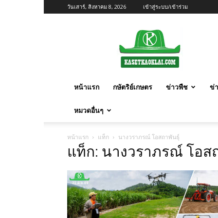
วันเสาร์, สิงหาคม 8, 2026
เข้าสู่ระบบ/เข้าร่วม
เกษตร
ก้าว
ไกล
หน้าแรก
กษัตริย์เกษตร
ข่าวพืช
ข่
หมวดอื่นๆ
หน้าแรก
แท็ก
นางวราภรณ์ โอสถาพันธุ์
แท็ก: นางวราภรณ์ โอสถา