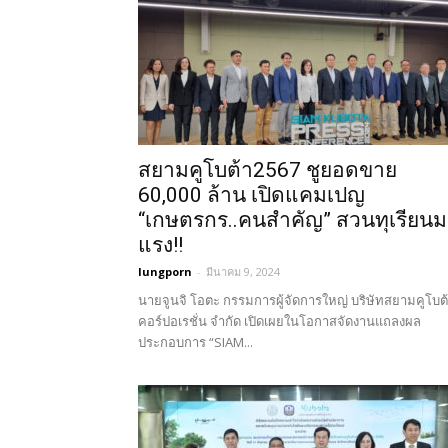
สยามคูโบต้า2567 ชูยอดขาย
60,000 ล้าน เปิดแคมเปญ
“เกษตรกร..คนสำคัญ” สวนทุเรียน
แรง!!
lungporn
-
มีนาคม 9, 2024
นายจูนจิ โอตะ กรรมการผู้จัดการใหญ่ บริษัทสยามคูโบต
คอร์ปอเรชั่น จำกัด เปิดเผยในโอกาสจัดงานแถลงผล
ประกอบการ “SIAM...