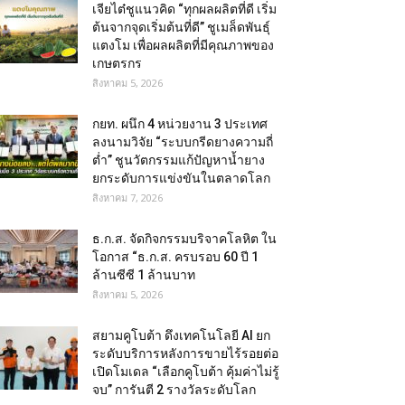
เจียไต๋ชูแนวคิด “ทุกผลผลิตที่ดี เริ่ม
ต้นจากจุดเริ่มต้นที่ดี” ชูเมล็ดพันธุ์
แตงโม เพื่อผลผลิตที่มีคุณภาพของ
เกษตรกร
สิงหาคม 5, 2026
กยท. ผนึก 4 หน่วยงาน 3 ประเทศ
ลงนามวิจัย “ระบบกรีดยางความถี่
ต่ำ” ชูนวัตกรรมแก้ปัญหาน้ำยาง
ยกระดับการแข่งขันในตลาดโลก
สิงหาคม 7, 2026
ธ.ก.ส. จัดกิจกรรมบริจาคโลหิต ใน
โอกาส “ธ.ก.ส. ครบรอบ 60 ปี 1
ล้านซีซี 1 ล้านบาท
สิงหาคม 5, 2026
สยามคูโบต้า ดึงเทคโนโลยี AI ยก
ระดับบริการหลังการขายไร้รอยต่อ
เปิดโมเดล “เลือกคูโบต้า คุ้มค่าไม่รู้
จบ” การันตี 2 รางวัลระดับโลก