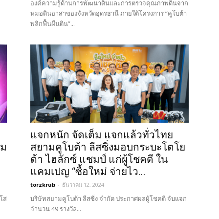
องค์ความรู้ด้านการพัฒนาดินและการตรวจคุณภาพดินจาก
หมอดินอาสาของจังหวัดอุดรธานี ภายใต้โครงการ “คูโบต้า
พลิกฟื้นผืนดิน”...
แจกหนัก จัดเต็ม แจกแล้วทั่วไทย
รม
สยามคูโบต้า ลีสซิ่งมอบกระบะโตโย
ต้า ไฮลักซ์ แชมป์ แก่ผู้โชคดี ใน
แคมเปญ “ซื้อใหม่ จ่ายไว...
torzkrub
-
ธันวาคม 12, 2024
ุโส
บริษัทสยามคูโบต้า ลีสซิ่ง จำกัด ประกาศผลผู้โชคดี จับแจก
จำนวน 49 รางวัล...