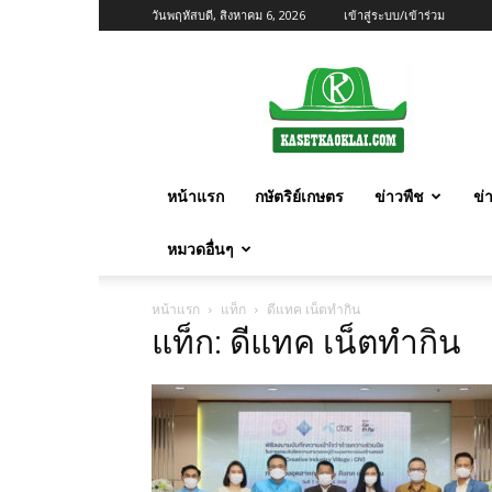
วันพฤหัสบดี, สิงหาคม 6, 2026
เข้าสู่ระบบ/เข้าร่วม
เกษตร
ก้าว
ไกล
หน้าแรก
กษัตริย์เกษตร
ข่าวพืช
ข่
หมวดอื่นๆ
หน้าแรก
แท็ก
ดีแทค เน็ตทำกิน
แท็ก: ดีแทค เน็ตทำกิน