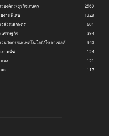
าวองค์กร/ธุรกิจเกษตร
2569
ายงานพิเศษ
1328
่าวสังคมเกษตร
601
ชเศรษฐกิจ
394
าวนวัตกรรม/เทคโนโลยี/โซล่าเซลล์
340
ุขภาพพืช
124
ระมง
121
้ผล
117