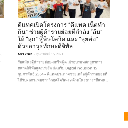
ดีแทคเปิดโครงการ “ดีแทค เน็ตทำ
กิน” ช่วยผู้ค้ารายย่อยที่กำลัง “ล้ม”
ให้ “ลุก” สู้พิษโควิด และ “ลุยต่อ”
ด้วยอาวุธทักษะดิจิทัล
torzkrub
-
กุมภาพันธ์ 15, 2021
ำ
น
รับสมัครผู้ค้ารายย่อย-สตรีทฟู้ด เข้าอบรมหลักสูตรการ
ตลาดดิจิทัลสูตรเร่งรัด ส่งเสริม Digital inclusion 15
กุมภาพันธ์ 2564 – ดีแทคประกาศช่วยเหลือผู้ค้ารายย่อยที่
ได้รับผลกระทบจากวิกฤตโควิด-19 ด้วยโครงการ “ดีแทค...