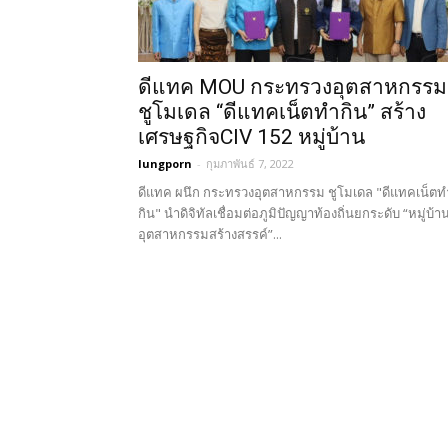
ดีแทค MOU กระทรวงอุตสาหกรรม
ชูโมเดล “ดีแทคเน็ตทำกิน” สร้าง
เศรษฐกิจCIV 152 หมู่บ้าน
lungporn
-
กุมภาพันธ์ 7, 2022
ดีแทค ผนึก กระทรวงอุตสาหกรรม ชูโมเดล "ดีแทคเน็ตท
กิน" นำดิจิทัลเชื่อมต่อภูมิปัญญาท้องถิ่นยกระดับ “หมู่บ้า
อุตสาหกรรมสร้างสรรค์”...