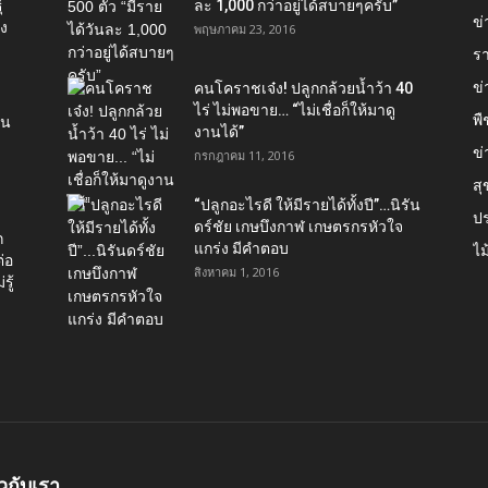
์
ละ 1,000 กว่าอยู่ได้สบายๆครับ”
ข่
อง
พฤษภาคม 23, 2016
ร
ข
คนโคราชเจ๋ง! ปลูกกล้วยน้ำว้า 40
ไร่ ไม่พอขาย… “ไม่เชื่อก็ให้มาดู
พื
ใน
งานได้”‬
ข่
กรกฎาคม 11, 2016
ส
“ปลูกอะไรดี ให้มีรายได้ทั้งปี”…นิรัน
ป
ดร์ชัย เกษบึงกาฬ เกษตรกรหัวใจ
ก
แกร่ง มีคำตอบ
ไม
่อ
สิงหาคม 1, 2016
รู้
ยวกับเรา