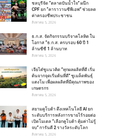
ชลบุรีจัด “ตลาดปันน้ำใจ” ผนึก
CPF ยก “คาราวานซีพีเอฟ” ช่วยลด
ค่าครองชีพประชาชน
สิงหาคม 5, 2026
ธ.ก.ส. จัดกิจกรรมบริจาคโลหิต ใน
โอกาส “ธ.ก.ส. ครบรอบ 60 ปี 1
ล้านซีซี 1 ล้านบาท
สิงหาคม 5, 2026
เจียไต๋ชูแนวคิด “ทุกผลผลิตที่ดี เริ่ม
ต้นจากจุดเริ่มต้นที่ดี” ชูเมล็ดพันธุ์
แตงโม เพื่อผลผลิตที่มีคุณภาพของ
เกษตรกร
สิงหาคม 5, 2026
สยามคูโบต้า ดึงเทคโนโลยี AI ยก
ระดับบริการหลังการขายไร้รอยต่อ
เปิดโมเดล “เลือกคูโบต้า คุ้มค่าไม่รู้
จบ” การันตี 2 รางวัลระดับโลก
สิงหาคม 5, 2026