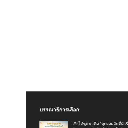
บรรณาธิการเลือก
เจียไต๋ชูแนวคิด “ทุกผลผลิตที่ดี เริ