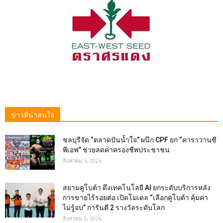
ข่าวที่น่าสนใจ
ชลบุรีจัด “ตลาดปันน้ำใจ” ผนึก CPF ยก “คาราวานซี
พีเอฟ” ช่วยลดค่าครองชีพประชาชน
สิงหาคม 5, 2026
สยามคูโบต้า ดึงเทคโนโลยี AI ยกระดับบริการหลัง
การขายไร้รอยต่อ เปิดโมเดล “เลือกคูโบต้า คุ้มค่า
ไม่รู้จบ” การันตี 2 รางวัลระดับโลก
สิงหาคม 5, 2026