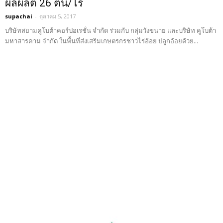
ผลผลิต 26 ตัน/ไร่
supachai
-
ตุลาคม 5, 2017
บริษัทสยามคูโบต้าคอร์ปอเรชั่น จำกัด ร่วมกับ กลุ่มวังขนาย และบริษัท คูโบต้า
มหาสารคาม จำกัด ในพื้นที่ส่งเสริมเกษตรกรชาวไร่อ้อย ปลูกอ้อยด้วย...