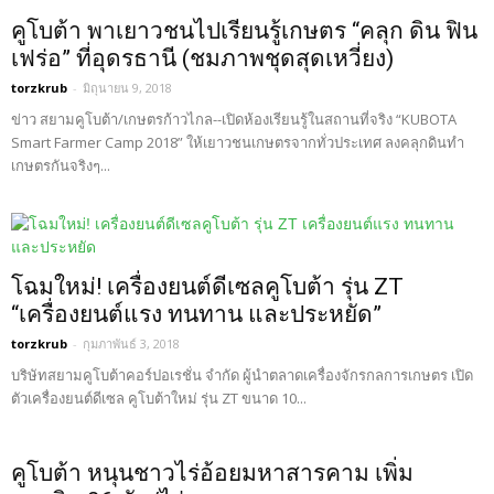
คูโบต้า พาเยาวชนไปเรียนรู้เกษตร “คลุก ดิน ฟิน
เฟร่อ” ที่อุดรธานี (ชมภาพชุดสุดเหวี่ยง)
torzkrub
-
มิถุนายน 9, 2018
ข่าว สยามคูโบต้า/เกษตรก้าวไกล--เปิดห้องเรียนรู้ในสถานที่จริง “KUBOTA
Smart Farmer Camp 2018” ให้เยาวชนเกษตรจากทั่วประเทศ ลงคลุกดินทำ
เกษตรกันจริงๆ...
โฉมใหม่! เครื่องยนต์ดีเซลคูโบต้า รุ่น ZT
“เครื่องยนต์แรง ทนทาน และประหยัด”
torzkrub
-
กุมภาพันธ์ 3, 2018
บริษัทสยามคูโบต้าคอร์ปอเรชั่น จำกัด ผู้นำตลาดเครื่องจักรกลการเกษตร เปิด
ตัวเครื่องยนต์ดีเซล คูโบต้าใหม่ รุ่น ZT ขนาด 10...
คูโบต้า หนุนชาวไร่อ้อยมหาสารคาม เพิ่ม