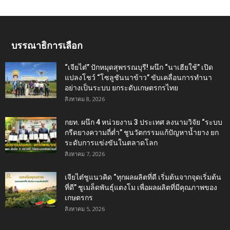
บรรณาธิการเลือก
“เจียไต๋” ปักหมุดสุพรรณบุรี! ผนึก “นาเฮียใช้” เปิด
แปลงโชว์ “โซลูชันนาข้าว” ขับเคลื่อนการทำนา
อย่างเป็นระบบ ยกระดับเกษตรกรไทย
สิงหาคม 8, 2026
กยท. ผนึก 4 หน่วยงาน 3 ประเทศ ลงนามวิจัย “ระบบ
กรีดยางความถี่ต่ำ” ชูนวัตกรรมแก้ปัญหาน้ำยาง ยก
ระดับการแข่งขันในตลาดโลก
สิงหาคม 7, 2026
เจียไต๋ชูแนวคิด “ทุกผลผลิตที่ดี เริ่มต้นจากจุดเริ่มต้น
ที่ดี” ชูเมล็ดพันธุ์แตงโม เพื่อผลผลิตที่มีคุณภาพของ
เกษตรกร
สิงหาคม 5, 2026