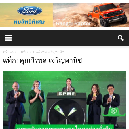
หน้าแรก
แท็ก
คุณวีรพล เจริญพานิช
แท็ก: คุณวีรพล เจริญพานิช