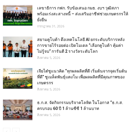
เลขาธิการ กฟก. รับข้อเสนอ กมธ. งบฯ วุฒิสภา
พร้อมเร่งสะสางหนี้ – ส่งเสริมอาชีฟช่วยเกษตรกรให้
ยั่งยืน
กรกฎาคม 31, 2026
สยามคูโบต้า ดึงเทคโนโลยี AI ยกระดับบริการหลัง
การขายไร้รอยต่อ เปิดโมเดล “เลือกคูโบต้า คุ้มค่า
ไม่รู้จบ” การันตี 2 รางวัลระดับโลก
สิงหาคม 5, 2026
เจียไต๋ชูแนวคิด “ทุกผลผลิตที่ดี เริ่มต้นจากจุดเริ่มต้น
ที่ดี” ชูเมล็ดพันธุ์แตงโม เพื่อผลผลิตที่มีคุณภาพของ
เกษตรกร
สิงหาคม 5, 2026
ธ.ก.ส. จัดกิจกรรมบริจาคโลหิต ในโอกาส “ธ.ก.ส.
ครบรอบ 60 ปี 1 ล้านซีซี 1 ล้านบาท
สิงหาคม 5, 2026