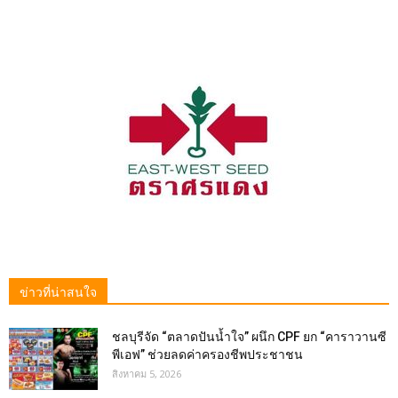
ข่าวที่น่าสนใจ
ชลบุรีจัด “ตลาดปันน้ำใจ” ผนึก CPF ยก “คาราวานซี
พีเอฟ” ช่วยลดค่าครองชีพประชาชน
สิงหาคม 5, 2026