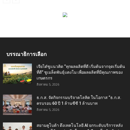
บรรณาธิการเลือก
เจียไต๋ชูแนวคิด “ทุกผลผลิตที่ดี เริ่มต้นจากจุดเริ่มต้น
ที่ดี” ชูเมล็ดพันธุ์แตงโม เพื่อผลผลิตที่มีคุณภาพของ
เกษตรกร
สิงหาคม 5, 2026
ธ.ก.ส. จัดกิจกรรมบริจาคโลหิต ในโอกาส “ธ.ก.ส.
ครบรอบ 60 ปี 1 ล้านซีซี 1 ล้านบาท
สิงหาคม 5, 2026
สยามคูโบต้า ดึงเทคโนโลยี AI ยกระดับบริการหลัง