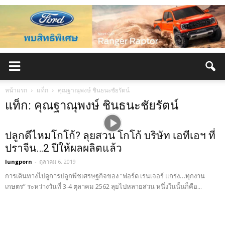
หน้าแรก
แท็ก
คุณฐาณุพงษ์ ชินธนะชัยรัตน์
แท็ก: คุณฐาณุพงษ์ ชินธนะชัยรัตน์
ปลูกดีไหมโกโก้? ลุยสวน โกโก้ บริษัท เอทีเอฯ ที่
ปราจีน…2 ปีให้ผลผลิตแล้ว
lungporn
-
ตุลาคม 6, 2019
การเดินทางไปดูการปลูกพืชเศรษฐกิจของ “ฟอร์ด เรนเจอร์ แกร่ง…ทุกงาน
เกษตร” ระหว่างวันที่ 3-4 ตุลาคม 2562 ลุยไปหลายสวน หนึ่งในนั้นก็คือ...