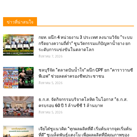
ข่าวที่น่าสนใจ
กยท. ผนึก 4 หน่วยงาน 3 ประเทศ ลงนามวิจัย “ระบบ
กรีดยางความถี่ต่ำ” ชูนวัตกรรมแก้ปัญหาน้ำยาง ยก
ระดับการแข่งขันในตลาดโลก
สิงหาคม 7, 2026
ชลบุรีจัด “ตลาดปันน้ำใจ” ผนึก CPF ยก “คาราวานซี
พีเอฟ” ช่วยลดค่าครองชีพประชาชน
สิงหาคม 5, 2026
ธ.ก.ส. จัดกิจกรรมบริจาคโลหิต ในโอกาส “ธ.ก.ส.
ครบรอบ 60 ปี 1 ล้านซีซี 1 ล้านบาท
สิงหาคม 5, 2026
เจียไต๋ชูแนวคิด “ทุกผลผลิตที่ดี เริ่มต้นจากจุดเริ่มต้น
ที่ดี” ชูเมล็ดพันธุ์แตงโม เพื่อผลผลิตที่มีคุณภาพของ