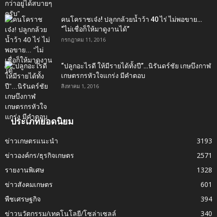
คนโคราชเจ๋ง! ปลูกกล้วยน้ำว้า 40 ไร่ ไม่พอขาย…
“ไม่เชื่อก็ให้มาดูงานได้”‬
กรกฎาคม 11, 2016
“ปลูกอะไรดี ให้มีรายได้ทั้งปี”…นิรันดร์ชัย เกษบึงกาฬ
เกษตรกรหัวใจแกร่ง มีคำตอบ
สิงหาคม 1, 2016
ประเภทยอดนิยม
ข่าวเกษตรแนะนำ
3193
ข่าวองค์กร/ธุรกิจเกษตร
2571
รายงานพิเศษ
1328
ข่าวสังคมเกษตร
601
พืชเศรษฐกิจ
394
ข่าวนวัตกรรม/เทคโนโลยี/โซล่าเซลล์
340