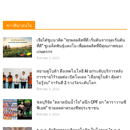
ข่าวที่น่าสนใจ
เจียไต๋ชูแนวคิด “ทุกผลผลิตที่ดี เริ่มต้นจากจุดเริ่มต้น
ที่ดี” ชูเมล็ดพันธุ์แตงโม เพื่อผลผลิตที่มีคุณภาพของ
เกษตรกร
สิงหาคม 5, 2026
สยามคูโบต้า ดึงเทคโนโลยี AI ยกระดับบริการหลัง
การขายไร้รอยต่อ เปิดโมเดล “เลือกคูโบต้า คุ้มค่า
ไม่รู้จบ” การันตี 2 รางวัลระดับโลก
สิงหาคม 5, 2026
ชลบุรีจัด “ตลาดปันน้ำใจ” ผนึก CPF ยก “คาราวานซี
พีเอฟ” ช่วยลดค่าครองชีพประชาชน
สิงหาคม 5, 2026