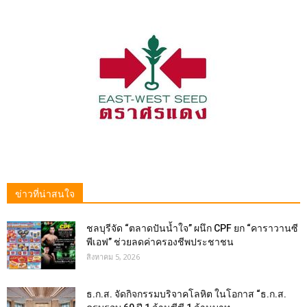
ข่าวที่น่าสนใจ
ชลบุรีจัด “ตลาดปันน้ำใจ” ผนึก CPF ยก “คาราวานซี
พีเอฟ” ช่วยลดค่าครองชีพประชาชน
สิงหาคม 5, 2026
ธ.ก.ส. จัดกิจกรรมบริจาคโลหิต ในโอกาส “ธ.ก.ส.