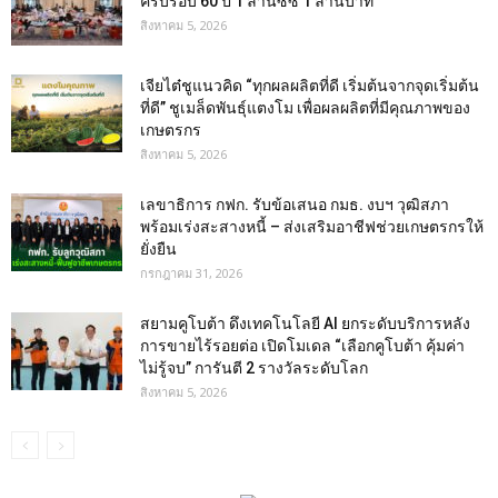
ครบรอบ 60 ปี 1 ล้านซีซี 1 ล้านบาท
สิงหาคม 5, 2026
เจียไต๋ชูแนวคิด “ทุกผลผลิตที่ดี เริ่มต้นจากจุดเริ่มต้น
ที่ดี” ชูเมล็ดพันธุ์แตงโม เพื่อผลผลิตที่มีคุณภาพของ
เกษตรกร
สิงหาคม 5, 2026
เลขาธิการ กฟก. รับข้อเสนอ กมธ. งบฯ วุฒิสภา
พร้อมเร่งสะสางหนี้ – ส่งเสริมอาชีฟช่วยเกษตรกรให้
ยั่งยืน
กรกฎาคม 31, 2026
สยามคูโบต้า ดึงเทคโนโลยี AI ยกระดับบริการหลัง
การขายไร้รอยต่อ เปิดโมเดล “เลือกคูโบต้า คุ้มค่า
ไม่รู้จบ” การันตี 2 รางวัลระดับโลก
สิงหาคม 5, 2026