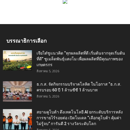
บรรณาธิการเลือก
เจียไต๋ชูแนวคิด “ทุกผลผลิตที่ดี เริ่มต้นจากจุดเริ่มต้น
ที่ดี” ชูเมล็ดพันธุ์แตงโม เพื่อผลผลิตที่มีคุณภาพของ
เกษตรกร
สิงหาคม 5, 2026
ธ.ก.ส. จัดกิจกรรมบริจาคโลหิต ในโอกาส “ธ.ก.ส.
ครบรอบ 60 ปี 1 ล้านซีซี 1 ล้านบาท
สิงหาคม 5, 2026
สยามคูโบต้า ดึงเทคโนโลยี AI ยกระดับบริการหลัง
การขายไร้รอยต่อ เปิดโมเดล “เลือกคูโบต้า คุ้มค่า
ไม่รู้จบ” การันตี 2 รางวัลระดับโลก
สิงหาคม 5, 2026