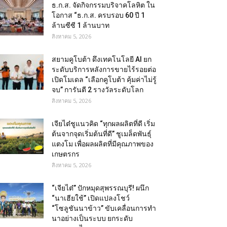
ธ.ก.ส. จัดกิจกรรมบริจาคโลหิต ใน
โอกาส “ธ.ก.ส. ครบรอบ 60 ปี 1
ล้านซีซี 1 ล้านบาท
สิงหาคม 5, 2026
สยามคูโบต้า ดึงเทคโนโลยี AI ยก
ระดับบริการหลังการขายไร้รอยต่อ
เปิดโมเดล “เลือกคูโบต้า คุ้มค่าไม่รู้
จบ” การันตี 2 รางวัลระดับโลก
สิงหาคม 5, 2026
เจียไต๋ชูแนวคิด “ทุกผลผลิตที่ดี เริ่ม
ต้นจากจุดเริ่มต้นที่ดี” ชูเมล็ดพันธุ์
แตงโม เพื่อผลผลิตที่มีคุณภาพของ
เกษตรกร
สิงหาคม 5, 2026
“เจียไต๋” ปักหมุดสุพรรณบุรี! ผนึก
“นาเฮียใช้” เปิดแปลงโชว์
“โซลูชันนาข้าว” ขับเคลื่อนการทำ
นาอย่างเป็นระบบ ยกระดับ