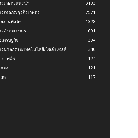
่าวเกษตรแนะนำ
3193
าวองค์กร/ธุรกิจเกษตร
2571
ายงานพิเศษ
1328
่าวสังคมเกษตร
601
ชเศรษฐกิจ
394
าวนวัตกรรม/เทคโนโลยี/โซล่าเซลล์
340
ุขภาพพืช
124
ระมง
121
้ผล
117