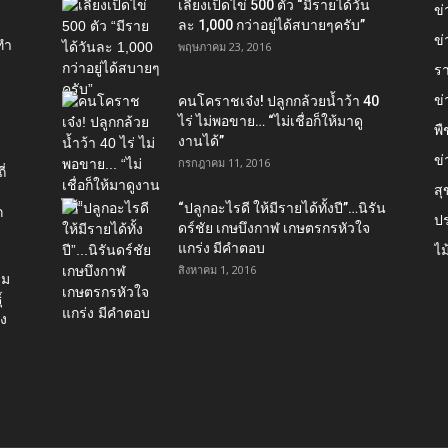
เลี้ยงเป็ดไข่ 500 ตัว “มีรายได้วัน
ข
ละ 1,000 กว่าอยู่ได้สบายๆครับ”
ข่
ทำ
พฤษภาคม 23, 2016
ร
ข
คนโคราชเจ๋ง! ปลูกกล้วยน้ำว้า 40
ไร่ ไม่พอขาย… “ไม่เชื่อก็ให้มาดู
พื
งานได้”‬
ข่
กรกฎาคม 11, 2016
่
ส
“ปลูกอะไรดี ให้มีรายได้ทั้งปี”…นิรัน
ก
ป
ดร์ชัย เกษบึงกาฬ เกษตรกรหัวใจ
แกร่ง มีคำตอบ
ไม
สิงหาคม 1, 2016
่ม
์
อง