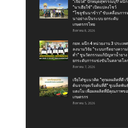
“เจียไต๋” ปักหมุดสุพรรณบุรี! ผนึก
“นาเฮียใช้” เปิดแปลงโชว์
“โซลูชันนาข้าว” ขับเคลื่อนการ
นาอย่างเป็นระบบ ยกระดับ
เกษตรกรไทย
สิงหาคม 8, 2026
กยท. ผนึก 4 หน่วยงาน 3 ประเทศ
ลงนามวิจัย “ระบบกรีดยางความถี
ต่ำ” ชูนวัตกรรมแก้ปัญหาน้ำยาง
ยกระดับการแข่งขันในตลาดโล
สิงหาคม 7, 2026
เจียไต๋ชูแนวคิด “ทุกผลผลิตที่ดี เริ
ต้นจากจุดเริ่มต้นที่ดี” ชูเมล็ดพันธุ
แตงโม เพื่อผลผลิตที่มีคุณภาพข
เกษตรกร
สิงหาคม 5, 2026