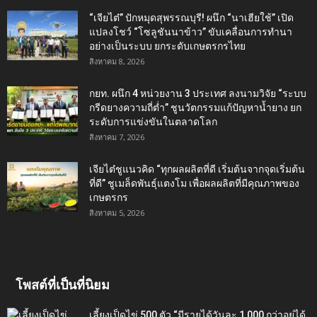
“เจียไต๋” ปักหมุดสุพรรณบุรี! ผนึก “นาเฮียใช้” เปิด
แปลงโชว์ “โซลูชันนาข้าว” ขับเคลื่อนการทำนา
อย่างเป็นระบบ ยกระดับเกษตรกรไทย
สิงหาคม 8, 2026
กยท. ผนึก 4 หน่วยงาน 3 ประเทศ ลงนามวิจัย “ระบบ
กรีดยางความถี่ต่ำ” ชูนวัตกรรมแก้ปัญหาน้ำยาง ยก
ระดับการแข่งขันในตลาดโลก
สิงหาคม 7, 2026
เจียไต๋ชูแนวคิด “ทุกผลผลิตที่ดี เริ่มต้นจากจุดเริ่มต้น
ที่ดี” ชูเมล็ดพันธุ์แตงโม เพื่อผลผลิตที่มีคุณภาพของ
เกษตรกร
สิงหาคม 5, 2026
โพสต์ที่เป็นที่นิยม
เลี้ยงเป็ดไข่ 500 ตัว “มีรายได้วันละ 1,000 กว่าอยู่ได้