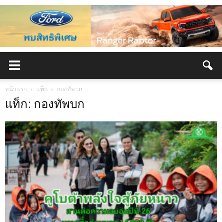
หน้าแรก
แท็ก
กองทัพบก
แท็ก: กองทัพบก