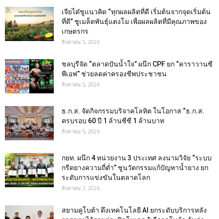
เจียไต๋ชูแนวคิด “ทุกผลผลิตที่ดี เริ่มต้นจากจุดเริ่มต้น
ที่ดี” ชูเมล็ดพันธุ์แตงโม เพื่อผลผลิตที่มีคุณภาพของ
เกษตรกร
สิงหาคม 5, 2026
ชลบุรีจัด “ตลาดปันน้ำใจ” ผนึก CPF ยก “คาราวานซี
พีเอฟ” ช่วยลดค่าครองชีพประชาชน
สิงหาคม 5, 2026
ธ.ก.ส. จัดกิจกรรมบริจาคโลหิต ในโอกาส “ธ.ก.ส.
ครบรอบ 60 ปี 1 ล้านซีซี 1 ล้านบาท
สิงหาคม 5, 2026
กยท. ผนึก 4 หน่วยงาน 3 ประเทศ ลงนามวิจัย “ระบบ
กรีดยางความถี่ต่ำ” ชูนวัตกรรมแก้ปัญหาน้ำยาง ยก
ระดับการแข่งขันในตลาดโลก
สิงหาคม 7, 2026
สยามคูโบต้า ดึงเทคโนโลยี AI ยกระดับบริการหลัง