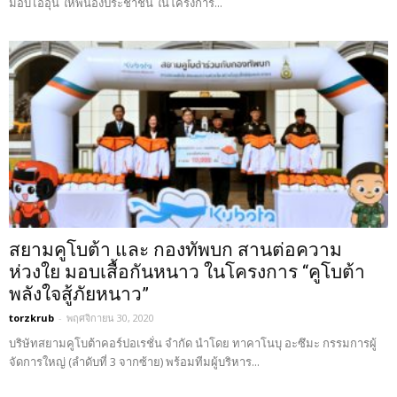
มอบไออุ่น ให้พี่น้องประชาชน ในโครงการ...
สยามคูโบต้า และ กองทัพบก สานต่อความ
ห่วงใย มอบเสื้อกันหนาว ในโครงการ “คูโบต้า
พลังใจสู้ภัยหนาว”
torzkrub
-
พฤศจิกายน 30, 2020
บริษัทสยามคูโบต้าคอร์ปอเรชั่น จำกัด นำโดย ทาคาโนบุ อะซึมะ กรรมการผู้
จัดการใหญ่ (ลำดับที่ 3 จากซ้าย) พร้อมทีมผู้บริหาร...