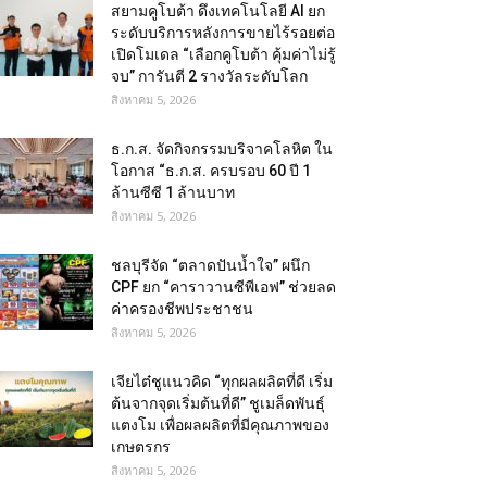
สยามคูโบต้า ดึงเทคโนโลยี AI ยก
ระดับบริการหลังการขายไร้รอยต่อ
เปิดโมเดล “เลือกคูโบต้า คุ้มค่าไม่รู้
จบ” การันตี 2 รางวัลระดับโลก
สิงหาคม 5, 2026
ธ.ก.ส. จัดกิจกรรมบริจาคโลหิต ใน
โอกาส “ธ.ก.ส. ครบรอบ 60 ปี 1
ล้านซีซี 1 ล้านบาท
สิงหาคม 5, 2026
ชลบุรีจัด “ตลาดปันน้ำใจ” ผนึก
CPF ยก “คาราวานซีพีเอฟ” ช่วยลด
ค่าครองชีพประชาชน
สิงหาคม 5, 2026
เจียไต๋ชูแนวคิด “ทุกผลผลิตที่ดี เริ่ม
ต้นจากจุดเริ่มต้นที่ดี” ชูเมล็ดพันธุ์
แตงโม เพื่อผลผลิตที่มีคุณภาพของ
เกษตรกร
สิงหาคม 5, 2026