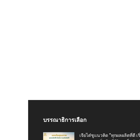
บรรณาธิการเลือก
เจียไต๋ชูแนวคิด “ทุกผลผลิตที่ดี เริ