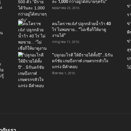
์
ละ 1,000 กว่าอยู่ได้สบายๆครับ”
ข่
อง
พฤษภาคม 23, 2016
ร
ข
คนโคราชเจ๋ง! ปลูกกล้วยน้ำว้า 40
ไร่ ไม่พอขาย… “ไม่เชื่อก็ให้มาดู
พื
ใน
งานได้”‬
ข่
กรกฎาคม 11, 2016
ส
“ปลูกอะไรดี ให้มีรายได้ทั้งปี”…นิรัน
ป
ดร์ชัย เกษบึงกาฬ เกษตรกรหัวใจ
ก
แกร่ง มีคำตอบ
ไม
่อ
สิงหาคม 1, 2016
รู้
ยวกับเรา