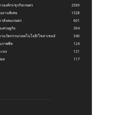
าวองค์กร/ธุรกิจเกษตร
2569
ายงานพิเศษ
1328
่าวสังคมเกษตร
601
ชเศรษฐกิจ
394
าวนวัตกรรม/เทคโนโลยี/โซล่าเซลล์
340
ุขภาพพืช
124
ระมง
121
้ผล
117