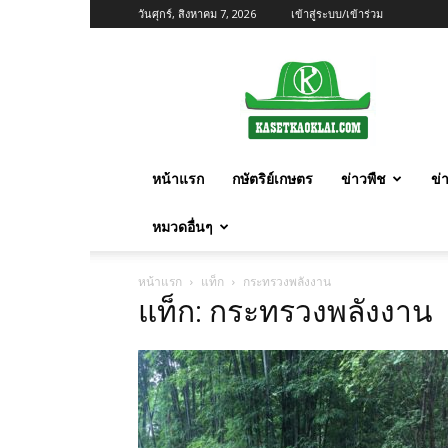
วันศุกร์, สิงหาคม 7, 2026
เข้าสู่ระบบ/เข้าร่วม
เกษตร
ก้าว
ไกล
หน้าแรก
กษัตริย์เกษตร
ข่าวพืช
ข่
หมวดอื่นๆ
หน้าแรก
แท็ก
กระทรวงพลังงาน
แท็ก: กระทรวงพลังงาน