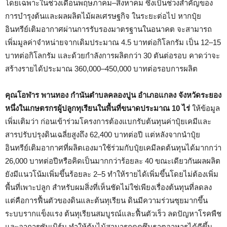
โดยเฉพาะในช่วงเดือนพฤษภาคม–สิงหาคม ซึ่งเป็นช่วงสำคัญของ
การบำรุงต้นและผลผลิตไม้ผลเศรษฐกิจ ในระยะต่อไป หากปุ๋ย
อินทรีย์เติมอากาศผ่านการรับรองมาตรฐานในอนาคต จะสามารถ
เพิ่มมูลค่าจำหน่ายจากเดิมประมาณ 4.5 บาทต่อกิโลกรัม เป็น 12–15
บาทต่อกิโลกรัม และด้วยกำลังการผลิตกว่า 30 ตันต่อรอบ คาดว่าจะ
สร้างรายได้ประมาณ 360,000–450,000 บาทต่อรอบการผลิต
คุณโอฬาร พานทอง กำนันตำบลคลองปูน อำเภอแกลง จังหวัดระยอง
หนึ่งในเกษตรกรผู้ปลูกทุเรียนในพื้นที่ขนาดประมาณ
10 ไร่
ให้ข้อมูล
เพิ่มเติมว่า ก่อนเข้าร่วมโครงการต้องแบกรับต้นทุนค่าปุ๋ยเคมีและ
สารปรับปรุงดินเฉลี่ยสูงถึง 62,400 บาทต่อปี แต่หลังจากนำปุ๋ย
อินทรีย์เติมอากาศที่ผลิตเองมาใช้ร่วมกับปุ๋ยเคมีลดต้นทุนได้มากกว่า
26,000 บาทต่อปีหรือคิดเป็นมากกว่าร้อยละ 40 ขณะเดียวกันผลผลิต
ยังมีแนวโน้มเพิ่มขึ้นร้อยละ 2–5 ทำให้รายได้เพิ่มขึ้นโดยไม่ต้องเพิ่ม
พื้นที่เพาะปลูก สำหรับผมสิ่งที่เห็นชัดไม่ใช่เพียงเรื่องต้นทุนที่ลดลง
แต่คือการฟื้นตัวของดินและต้นทุเรียน ดินมีความร่วนซุยมากขึ้น
ระบบรากแข็งแรง ต้นทุเรียนสมบูรณ์และฟื้นตัวเร็ว ลดปัญหาโรคพืช
และอาการซันเบิร์น ทำให้ต้นไม้สามารถดูดซึมธาตุอาหารได้ดีขึ้น