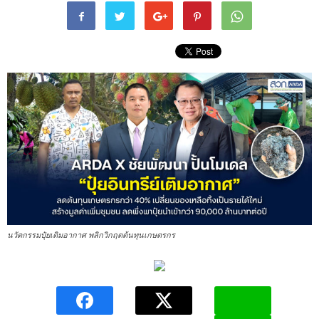
นวัตกรรมปุ๋ยเติมอากาศ พลิกวิกฤตต้นทุนเกษตรกร