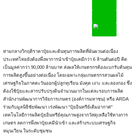
ท่ามกลางวิกฤติราคาปุ๋ยและต้นทุนการผลิตที่ผันผวนต่อเนื่อง
ประเทศไทยยังต้องพึ่งพาการนำเข้าปุ๋ยเคมีกว่า 6 ล้านตันต่อปี คิด
เป็นมูลค่ากว่า 90,000 ล้านบาท ส่งผลให้เกษตรกรต้องแบกรับต้นทุน
การผลิตสูงขึ้นอย่างต่อเนื่อง โดยเฉพาะกลุ่มเกษตรกรสวนผลไม้
เศรษฐกิจในภาคตะวันออกผู้ปลูกทุเรียน มังคุด เงาะ และลองกอง ซึ่ง
ต้องใช้ปุ๋ยและสารปรับปรุงดินจำนวนมากในแต่ละรอบการผลิต
สำนักงานพัฒนาการวิจัยการเกษตร (องค์การมหาชน) หรือ ARDA
ร่วมกับมูลนิธิชัยพัฒนา เร่งพัฒนา “ปุ๋ยอินทรีย์เติมอากาศ”
เทคโนโลยีการผลิตปุ๋ยอินทรีย์คุณภาพสูงจากวัสดุเหลือใช้ทางการ
เกษตร ลดการพึ่งพาปุ๋ยเคมีนำเข้า และสร้างระบบเศรษฐกิจ
หมุนเวียน ในระดับชุมชน