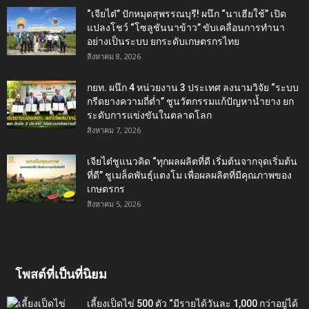
“เจียไต๋” ปักหมุดสุพรรณบุรี! ผนึก “นาเฮียใช้” เปิด
แปลงโชว์ “โซลูชันนาข้าว” ขับเคลื่อนการทำนา
อย่างเป็นระบบ ยกระดับเกษตรกรไทย
สิงหาคม 8, 2026
กยท. ผนึก 4 หน่วยงาน 3 ประเทศ ลงนามวิจัย “ระบบ
กรีดยางความถี่ต่ำ” ชูนวัตกรรมแก้ปัญหาน้ำยาง ยก
ระดับการแข่งขันในตลาดโลก
สิงหาคม 7, 2026
เจียไต๋ชูแนวคิด “ทุกผลผลิตที่ดี เริ่มต้นจากจุดเริ่มต้น
ที่ดี” ชูเมล็ดพันธุ์แตงโม เพื่อผลผลิตที่มีคุณภาพของ
เกษตรกร
สิงหาคม 5, 2026
โพสต์ที่เป็นที่นิยม
เลี้ยงเป็ดไข่ 500 ตัว “มีรายได้วันละ 1,000 กว่าอยู่ได้