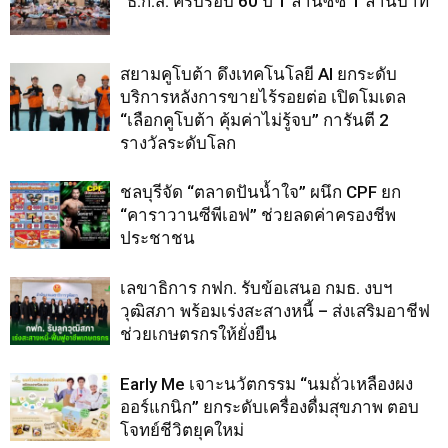
“ธ.ก.ส. ครบรอบ 60 ปี 1 ล้านซีซี 1 ล้านบาท
สยามคูโบต้า ดึงเทคโนโลยี AI ยกระดับ
บริการหลังการขายไร้รอยต่อ เปิดโมเดล
“เลือกคูโบต้า คุ้มค่าไม่รู้จบ” การันตี 2
รางวัลระดับโลก
ชลบุรีจัด “ตลาดปันน้ำใจ” ผนึก CPF ยก
“คาราวานซีพีเอฟ” ช่วยลดค่าครองชีพ
ประชาชน
เลขาธิการ กฟก. รับข้อเสนอ กมธ. งบฯ
วุฒิสภา พร้อมเร่งสะสางหนี้ – ส่งเสริมอาชีฟ
ช่วยเกษตรกรให้ยั่งยืน
Early Me เจาะนวัตกรรม “นมถั่วเหลืองผง
ออร์แกนิก” ยกระดับเครื่องดื่มสุขภาพ ตอบ
โจทย์ชีวิตยุคใหม่