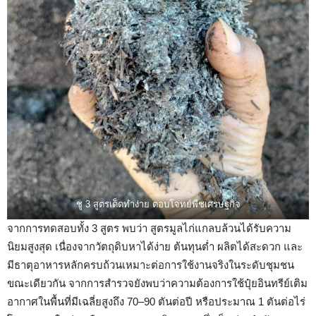
ชู 3 สูตรเด็ดทำง่าย ตอบโจทย์พืชเศรษฐกิจ
จากการทดสอบทั้ง 3 สูตร พบว่า สูตรมูลไก่แกลบล้วนได้รับความ
นิยมสูงสุด เนื่องจากวัตถุดิบหาได้ง่าย ต้นทุนต่ำ ผลิตได้สะดวก และ
มีธาตุอาหารหลักครบถ้วนเหมาะต่อการใช้งานจริงในระดับชุมชน
ขณะเดียวกัน จากการสำรวจยังพบว่าความต้องการใช้ปุ๋ยอินทรีย์เติม
อากาศในพื้นที่มีเฉลี่ยสูงถึง 70–90 ตันต่อปี หรือประมาณ 1 ตันต่อไร่