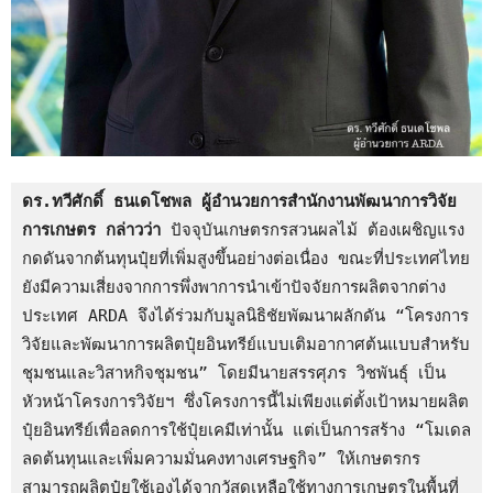
ดร.ทวีศักดิ์ ธนเดโชพล ผู้อำนวยการสำนักงานพัฒนาการวิจัย
การเกษตร กล่าวว่า
 ปัจจุบันเกษตรกรสวนผลไม้ ต้องเผชิญแรง
กดดันจากต้นทุนปุ๋ยที่เพิ่มสูงขึ้นอย่างต่อเนื่อง ขณะที่ประเทศไทย
ยังมีความเสี่ยงจากการพึ่งพาการนำเข้าปัจจัยการผลิตจากต่าง
ประเทศ ARDA จึงได้ร่วมกับมูลนิธิชัยพัฒนาผลักดัน “โครงการ
วิจัยและพัฒนาการผลิตปุ๋ยอินทรีย์แบบเติมอากาศต้นแบบสำหรับ
ชุมชนและวิสาหกิจชุมชน” โดยมีนายสรรศุภร วิชพันธุ์ เป็น
หัวหน้าโครงการวิจัยฯ ซึ่งโครงการนี้ไม่เพียงแต่ตั้งเป้าหมายผลิต
ปุ๋ยอินทรีย์เพื่อลดการใช้ปุ๋ยเคมีเท่านั้น แต่เป็นการสร้าง “โมเดล
ลดต้นทุนและเพิ่มความมั่นคงทางเศรษฐกิจ” ให้เกษตรกร
สามารถผลิตปุ๋ยใช้เองได้จากวัสดุเหลือใช้ทางการเกษตรในพื้นที่ 