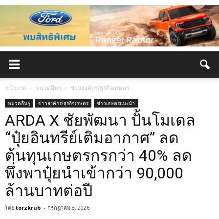
หน้าแรก
หมวดอื่นๆ
ข่าวองค์กร/ธุรกิจเกษตร
หมวดอื่นๆ
ข่าวองค์กร/ธุรกิจเกษตร
ข่าวเกษตรแนะนำ
ARDA X ชัยพัฒนา ปั้นโมเดล
“ปุ๋ยอินทรีย์เติมอากาศ” ลด
ต้นทุนเกษตรกรกว่า 40% ลด
พึ่งพาปุ๋ยนำเข้ากว่า 90,000
ล้านบาทต่อปี
โดย
torzkrub
-
กรกฎาคม 8, 2026