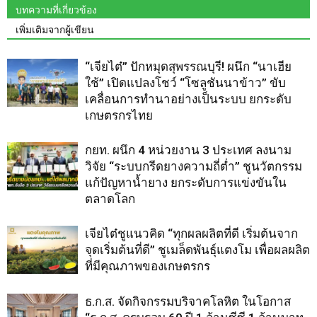
บทความที่เกี่ยวข้อง
เพิ่มเติมจากผู้เขียน
“เจียไต๋” ปักหมุดสุพรรณบุรี! ผนึก “นาเฮีย
ใช้” เปิดแปลงโชว์ “โซลูชันนาข้าว” ขับ
เคลื่อนการทำนาอย่างเป็นระบบ ยกระดับ
เกษตรกรไทย
กยท. ผนึก 4 หน่วยงาน 3 ประเทศ ลงนาม
วิจัย “ระบบกรีดยางความถี่ต่ำ” ชูนวัตกรรม
แก้ปัญหาน้ำยาง ยกระดับการแข่งขันใน
ตลาดโลก
เจียไต๋ชูแนวคิด “ทุกผลผลิตที่ดี เริ่มต้นจาก
จุดเริ่มต้นที่ดี” ชูเมล็ดพันธุ์แตงโม เพื่อผลผลิต
ที่มีคุณภาพของเกษตรกร
ธ.ก.ส. จัดกิจกรรมบริจาคโลหิต ในโอกาส