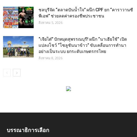
ชลบุรีจัด “ตลาดปันน้ำใจ” ผนึก CPF ยก “คาราวานซี
พีเอฟ” ช่วยลดค่าครองชีพประชาชน
สิงหาคม 5, 2026
“เจียไต๋” ปักหมุดสุพรรณบุรี! ผนึก “นาเฮียใช้” เปิด
แปลงโชว์ “โซลูชันนาข้าว” ขับเคลื่อนการทำนา
อย่างเป็นระบบ ยกระดับเกษตรกรไทย
สิงหาคม 8, 2026
บรรณาธิการเลือก