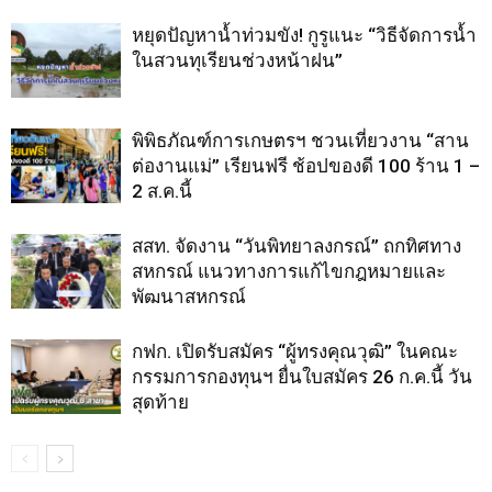
หยุดปัญหาน้ำท่วมขัง! กูรูแนะ “วิธีจัดการน้ำ
ในสวนทุเรียนช่วงหน้าฝน”
พิพิธภัณฑ์การเกษตรฯ ชวนเที่ยวงาน “สาน
ต่องานแม่” เรียนฟรี ช้อปของดี 100 ร้าน 1 –
2 ส.ค.นี้
สสท. จัดงาน “วันพิทยาลงกรณ์” ถกทิศทาง
สหกรณ์ แนวทางการแก้ไขกฎหมายและ
พัฒนาสหกรณ์
กฟก. เปิดรับสมัคร “ผู้ทรงคุณวุฒิ” ในคณะ
กรรมการกองทุนฯ ยื่นใบสมัคร 26 ก.ค.นี้ วัน
สุดท้าย