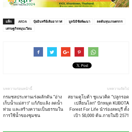
แท็ก
ARDA
ปุ๋ยอินทรีย์เติมอากาศ
มูลนิธิชัยพัฒนา
ลดต้นทุนเกษตรกร
เศรษฐกิจหมุนเวียน
บทความก่อนหน้านี้
บทความถัดไป
กรมชลประทานเร่งผลักดัน “อ่าง
สยามคูโบต้า ชูแนวคิด “ปลูกรอด
เก็บน้ำแม่สาว” แก้ภัยแล้ง ลดน้ำ
เปลี่ยนโลก” ปักหมุด KUBOTA
ท่วม และสร้างความเป็นธรรมใน
Forest For Life นำร่องลพบุรี ตั้ง
การใช้น้ำของชุมชน
เป้า 50,000 ต้น ภายในปี 2571