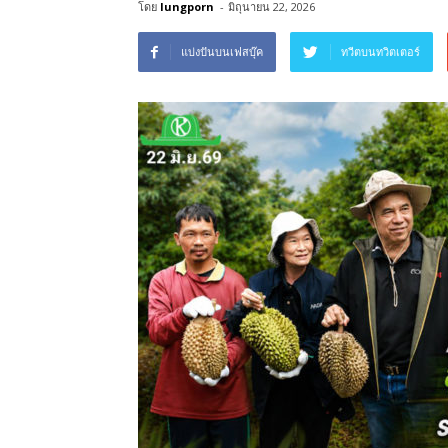
โดย
lungporn
-
มิถุนายน 22, 2026
แบ่งปันบนเฟสบุ๊ค
ทวีตบนทวิตเตอร์