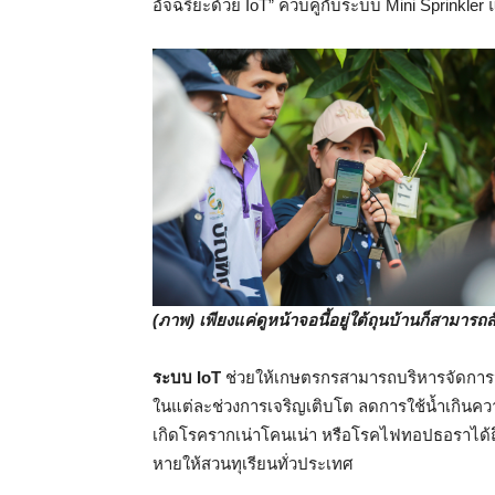
อัจฉริยะด้วย IoT” ควบคู่กับระบบ Mini Sprinkl
(ภาพ) เพียงแค่ดูหน้าจอนี้อยู่ใต้ถุนบ้านก็สามารถส
ระบบ IoT
ช่วยให้เกษตรกรสามารถบริหารจัดการน
ในแต่ละช่วงการเจริญเติบโต ลดการใช้น้ำเกิน
เกิดโรครากเน่าโคนเน่า หรือโรคไฟทอปธอราได้ถึง 
หายให้สวนทุเรียนทั่วประเทศ