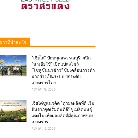
ข่าวที่น่าสนใจ
“เจียไต๋” ปักหมุดสุพรรณบุรี! ผนึก
“นาเฮียใช้” เปิดแปลงโชว์
“โซลูชันนาข้าว” ขับเคลื่อนการทำ
นาอย่างเป็นระบบ ยกระดับ
เกษตรกรไทย
สิงหาคม 8, 2026
เจียไต๋ชูแนวคิด “ทุกผลผลิตที่ดี เริ่ม
ต้นจากจุดเริ่มต้นที่ดี” ชูเมล็ดพันธุ์
แตงโม เพื่อผลผลิตที่มีคุณภาพของ
เกษตรกร
สิงหาคม 5, 2026