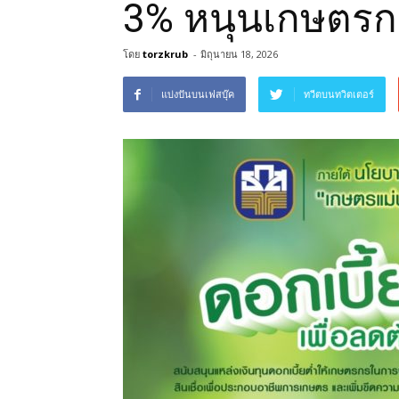
3% หนุนเกษตรกร
โดย
torzkrub
-
มิถุนายน 18, 2026
แบ่งปันบนเฟสบุ๊ค
ทวีตบนทวิตเตอร์