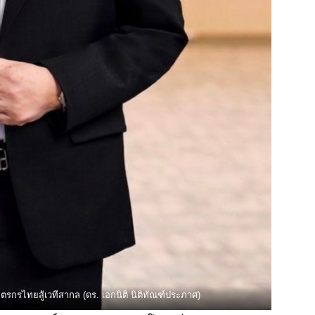
รกรไทยสู้เวทีสากล (ดร. เอกนิติ นิติทัณฑ์ประภาศ)