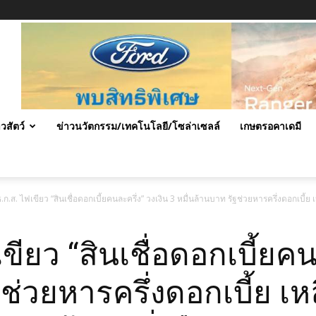
าวสัตว์
ข่าวนวัตกรรม/เทคโนโลยี/โซล่าเซลล์
เกษตรอคาเดมี
.ก.ส. ไฟเขียว “สินเชื่อดอกเบี้ยคนละครึ่ง” วงเงิน 3 หมื่นล้านบาท รัฐช่วยหารครึ่งดอกเบี้
ขียว “สินเชื่อดอกเบี้ยคน
ช่วยหารครึ่งดอกเบี้ย เห