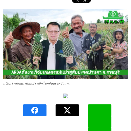
นวัตกรรมเกษตรแม่นยำ พลิกโฉมสับปะรดบ้านคา