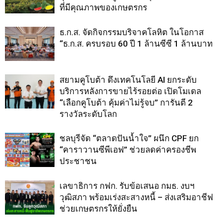
ที่มีคุณภาพของเกษตรกร
ธ.ก.ส. จัดกิจกรรมบริจาคโลหิต ในโอกาส
“ธ.ก.ส. ครบรอบ 60 ปี 1 ล้านซีซี 1 ล้านบาท
สยามคูโบต้า ดึงเทคโนโลยี AI ยกระดับ
บริการหลังการขายไร้รอยต่อ เปิดโมเดล
“เลือกคูโบต้า คุ้มค่าไม่รู้จบ” การันตี 2
รางวัลระดับโลก
ชลบุรีจัด “ตลาดปันน้ำใจ” ผนึก CPF ยก
“คาราวานซีพีเอฟ” ช่วยลดค่าครองชีพ
ประชาชน
เลขาธิการ กฟก. รับข้อเสนอ กมธ. งบฯ
วุฒิสภา พร้อมเร่งสะสางหนี้ – ส่งเสริมอาชีฟ
ช่วยเกษตรกรให้ยั่งยืน