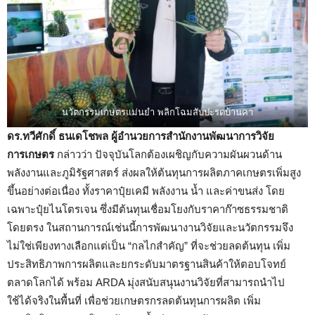
นวัตกรรมเกษตรแม่นยำ พลิกโฉมสับปะรดบ้านคา
ดร.ทวีศักดิ์ ธนเดโชพล ผู้อำนวยการสำนักงานพัฒนาการวิจัย
การเกษตร
กล่าวว่า ปัจจุบันโลกต้องเผชิญกับความผันผวนด้าน
พลังงานและภูมิรัฐศาสตร์ ส่งผลให้ต้นทุนการผลิตภาคเกษตรเพิ่มสูง
ขึ้นอย่างต่อเนื่อง ทั้งราคาปุ๋ยเคมี พลังงาน น้ำ และค่าขนส่ง โดย
เฉพาะปุ๋ยไนโตรเจน ซึ่งมีต้นทุนเชื่อมโยงกับราคาก๊าซธรรมชาติ
โดยตรง ในสถานการณ์เช่นนี้การพัฒนางานวิจัยและนวัตกรรมจึง
ไม่ใช่เพียงทางเลือกแต่เป็น “กลไกสำคัญ” ที่จะช่วยลดต้นทุน เพิ่ม
ประสิทธิภาพการผลิตและยกระดับมาตรฐานสินค้าให้ตอบโจทย์
ตลาดโลกได้ พร้อม ARDA มุ่งสนับสนุนงานวิจัยที่สามารถนำไป
ใช้ได้จริงในพื้นที่ เพื่อช่วยเกษตรกรลดต้นทุนการผลิต เพิ่ม