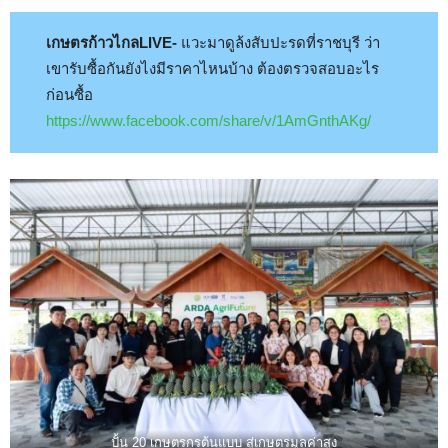
เกษตรก้าวไกลLIVE-
แวะมาดูล้งสับปะรดที่ราชบุรี ว่า
เขารับซื้อกันยังไงมีราคาไหนบ้าง ต้องตรวจสอบอะไร
ก่อนซื้อ
https://www.facebook.com/share/v/1AmGnthAKg/
ปั้น 20 เกษตรกรต้นแบบ สู่เกษตรมูลค่าสูง