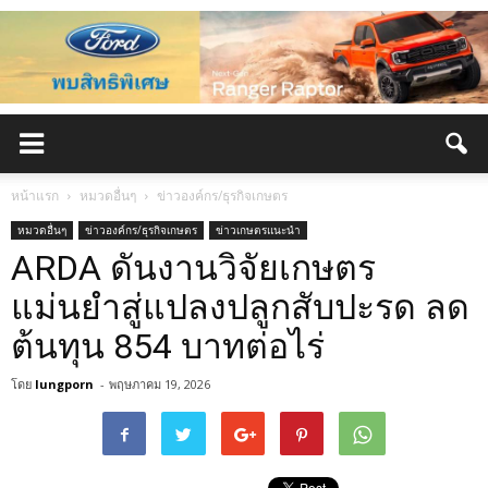
หน้าแรก
หมวดอื่นๆ
ข่าวองค์กร/ธุรกิจเกษตร
หมวดอื่นๆ
ข่าวองค์กร/ธุรกิจเกษตร
ข่าวเกษตรแนะนำ
ARDA ดันงานวิจัยเกษตร
แม่นยำสู่แปลงปลูกสับปะรด ลด
ต้นทุน 854 บาทต่อไร่
โดย
lungporn
-
พฤษภาคม 19, 2026