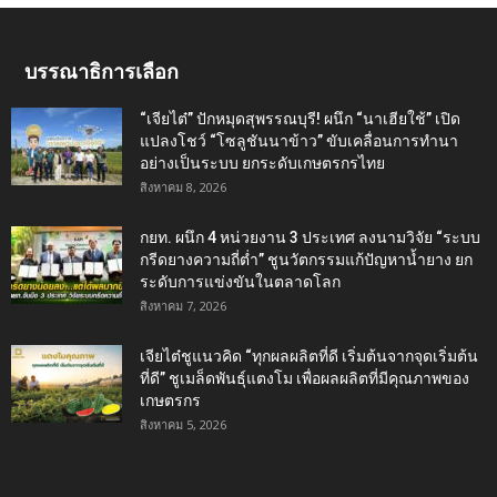
บรรณาธิการเลือก
“เจียไต๋” ปักหมุดสุพรรณบุรี! ผนึก “นาเฮียใช้” เปิด
แปลงโชว์ “โซลูชันนาข้าว” ขับเคลื่อนการทำนา
อย่างเป็นระบบ ยกระดับเกษตรกรไทย
สิงหาคม 8, 2026
กยท. ผนึก 4 หน่วยงาน 3 ประเทศ ลงนามวิจัย “ระบบ
กรีดยางความถี่ต่ำ” ชูนวัตกรรมแก้ปัญหาน้ำยาง ยก
ระดับการแข่งขันในตลาดโลก
สิงหาคม 7, 2026
เจียไต๋ชูแนวคิด “ทุกผลผลิตที่ดี เริ่มต้นจากจุดเริ่มต้น
ที่ดี” ชูเมล็ดพันธุ์แตงโม เพื่อผลผลิตที่มีคุณภาพของ
เกษตรกร
สิงหาคม 5, 2026