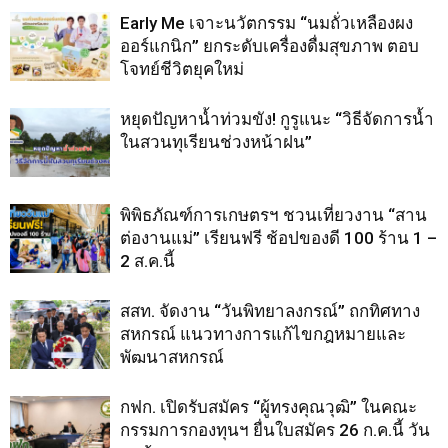
Early Me เจาะนวัตกรรม “นมถั่วเหลืองผง
ออร์แกนิก” ยกระดับเครื่องดื่มสุขภาพ ตอบ
โจทย์ชีวิตยุคใหม่
หยุดปัญหาน้ำท่วมขัง! กูรูแนะ “วิธีจัดการน้ำ
ในสวนทุเรียนช่วงหน้าฝน”
พิพิธภัณฑ์การเกษตรฯ ชวนเที่ยวงาน “สาน
ต่องานแม่” เรียนฟรี ช้อปของดี 100 ร้าน 1 –
2 ส.ค.นี้
สสท. จัดงาน “วันพิทยาลงกรณ์” ถกทิศทาง
สหกรณ์ แนวทางการแก้ไขกฎหมายและ
พัฒนาสหกรณ์
กฟก. เปิดรับสมัคร “ผู้ทรงคุณวุฒิ” ในคณะ
กรรมการกองทุนฯ ยื่นใบสมัคร 26 ก.ค.นี้ วัน