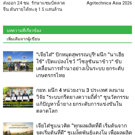
ส่งออก 24 ชม. รักษาแชมป์ตลาด
Agritechnica Asia 2026
จีน ดันรายได้ทะลุ 1.5 แสนล้าน
บทความที่เกี่ยวข้อง
เพิ่มเติมจากผู้เขียน
“เจียไต๋” ปักหมุดสุพรรณบุรี! ผนึก “นาเฮีย
ใช้” เปิดแปลงโชว์ “โซลูชันนาข้าว” ขับ
เคลื่อนการทำนาอย่างเป็นระบบ ยกระดับ
เกษตรกรไทย
กยท. ผนึก 4 หน่วยงาน 3 ประเทศ ลงนาม
วิจัย “ระบบกรีดยางความถี่ต่ำ” ชูนวัตกรรม
แก้ปัญหาน้ำยาง ยกระดับการแข่งขันใน
ตลาดโลก
เจียไต๋ชูแนวคิด “ทุกผลผลิตที่ดี เริ่มต้นจาก
จุดเริ่มต้นที่ดี” ชูเมล็ดพันธุ์แตงโม เพื่อผลผลิต