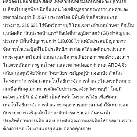
ผลผลิตไม่สม่ำเสมอ ส่งผลให้หลายพื้นที่เริ่มลดพื้นที่เพาะปลูกหรือ
เปลี่ยนไปปลูกพืชชนิดอื่นแทน โดยข้อมูลจากกระทรวงเกษตรและ
สหกรณ์ระบุว่า ปี 2567 ประเทศไทยมีพื้นที่เก็บเกี่ยวสับปะรด
ประมาณ 310,631 ไร่จังหวัดราชบุรี โดยเฉพาะอำเภอบ้านคา ถือเป็น
แหล่งผลิต “สับปะรดบ้านคา” สิ่งบ่งชี้ทางภูมิศาสตร์ (GI) สำคัญของ
ประเทศ มีพื้นที่ปลูกรวมกว่า 110,000 ไร่ แต่ยังประสบปัญหาการ
จัดการน้ำและปุ๋ยที่ไม่มีประสิทธิภาพ ส่งผลให้ผลผลิตบางส่วนตก
เกรด คุณภาพไม่สม่ำเสมอ และมีความเสี่ยงต่อการตกค้างของสาร
ไนเตรทเกินมาตรฐานโรงงานและตลาดส่งออกกำหนด ARDA จึง
สนับสนุนทุนวิจัยให้มหาวิทยาลัยราชภัฏหมู่บ้านจอมบึง ดำเนิน
โครงการ “การพัฒนาเทคโนโลยีการจัดการน้ำและไนเตรทที่เหมาะ
สมเพื่อเพิ่มคุณภาพการผลิตสับปะรดของจังหวัดราชบุรี” โดยมี
ผศ.ดร.สุทธิรักษ์ อ้วนศิริ เป็นหัวหน้าโครงการวิจัย เพื่อพัฒนา
เทคโนโลยีการจัดการน้ำและธาตุอาหารอย่างแม่นยำให้เหมาะสม
กับระยะการเจริญเติบโตของสับปะรด ช่วยลดต้นทุน เพิ่ม
ประสิทธิภาพการผลิต และยกระดับคุณภาพผลผลิตให้ตรงตามความ
ต้องการของโรงงานแปรรูปและตลาดคุณภาพ