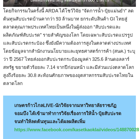
ปลดล็อกโจทย์ใหญ่ ลดต้นทุนกว่า 800 บาท/ไร่
โดยกิจกรรมในครั้งนี้ ARDA ได้โชว์วิจัย “จัดการน้ำ-ปุ๋ยแม่นยำ” ลด
ต้นทุนสับปะรดบ้านคากว่า 93 ล้านบาท ยกระดับสินค้า GI ไทยสู่
ตลาดคุณภาพประเทศไทยเป็นหนึ่งในผู้ส่งออก “สับปะรดและ
ผลิตภัณฑ์สับปะรด” รายสำคัญของโลก โดยเฉพาะสับปะรดแปรรูป
และสับปะรดกระป๋อง ซึ่งยังมีความต้องการสูงในตลาดต่างประเทศ
โดยข้อมูลจากสำนักงานนโยบายและยุทธศาสตร์การค้า (สนค.) ระบุ
ว่า ปี 2567 ไทยส่งออกสับปะรดกระป๋องมูลค่า 325.6 ล้านดอลลาร์
สหรัฐ ขยายตัวร้อยละ 7.14 จากปีก่อนหน้า และมีส่วนแบ่งตลาดโลก
สูงถึงร้อยละ 30.8 สะท้อนศักยภาพของอุตสาหกรรมสับปะรดไทยใน
ตลาดโลก
เกษตรก้าวไกลLIVE-นักวิจัยจากมหาวิทยาลัยราชภัฏ
จอมบึง ได้เข้ามาทำการวิจัยเรื่องการให้น้ำ-ปุ๋ยสับปะรด
จนทำให้ลดต้นทุนและได้ผลผลิตเพิ่ม
https://www.facebook.com/kasetkaoklai/videos/14887002