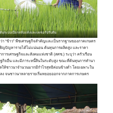
 ดันระบบเปียกสลับแห้งและเลเซอร์ปรับดิน
วว่า “ข้าว” พืชเศรษฐกิจสำคัญและเป็นรากฐานของภาคเกษตร
ผชิญปัญหารายได้ไม่แน่นอน ต้นทุนการผลิตสูง และราคา
ารเศรษฐกิจและสังคมแห่งชาติ (สศช.) ระบุว่า ครัวเรือน
รษฐกิจอื่น และมีภาระหนี้สินในระดับสูง ขณะที่ต้นทุนการทำนา
่งผลให้ชาวนาจำนวนมากมีกำไรสุทธิค่อนข้างต่ำ โดยเฉพาะใน
บตัวลดลง จนชาวนาหลายรายเริ่มทยอยออกจากภาคการเกษตร