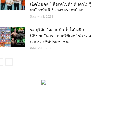
เปิดโมเดล “เลือกคูโบต้า คุ้มค่าไม่รู้
จบ” การันตี 2 รางวัลระดับโลก
สิงหาคม 5, 2026
ชลบุรีจัด “ตลาดปันน้ำใจ” ผนึก
CPF ยก “คาราวานซีพีเอฟ” ช่วยลด
ค่าครองชีพประชาชน
สิงหาคม 5, 2026