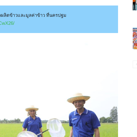
มผลผลิตข้าวและมูลค่าข้าว ที่นครปฐม
iCwX26/