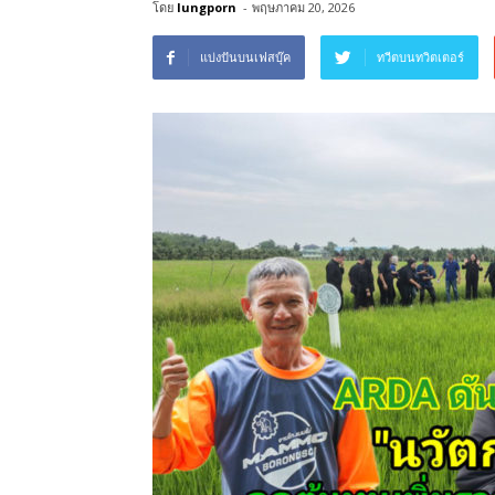
โดย
lungporn
-
พฤษภาคม 20, 2026
แบ่งปันบนเฟสบุ๊ค
ทวีตบนทวิตเตอร์