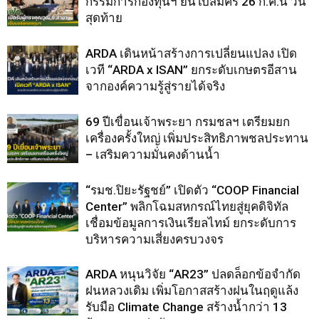
กรรมการกองทุนฯ ยื่นใบสมัคร 26 ก.ค.นี้ วัน
สุดท้าย
ARDA เดินหน้าสร้างการเปลี่ยนแปลง เปิด
เวที “ARDA x ISAN” ยกระดับเกษตรอีสาน
จากองค์ความรู้สู่รายได้จริง
69 ปีเขื่อนเจ้าพระยา กรมชลฯ เตรียมยก
เครื่องครั้งใหญ่ เพิ่มประสิทธิภาพชลประทาน
– เสริมความมั่นคงด้านน้ำ
“รมช.ปิยะรัฐชย์” เปิดตัว “COOP Financial
Center” พลิกโฉมสหกรณ์ไทยสู่ยุคดิจิทัล
เชื่อมข้อมูลการเงินเรียลไทม์ ยกระดับการ
บริหารความเสี่ยงครบวงจร
ARDA หนุนวิจัย “AR23” ปลดล็อกข้อจำกัด
ฝนหลวงเดิม เพิ่มโอกาสสร้างฝนในฤดูแล้ง
รับมือ Climate Change สร้างน้ำกว่า 13