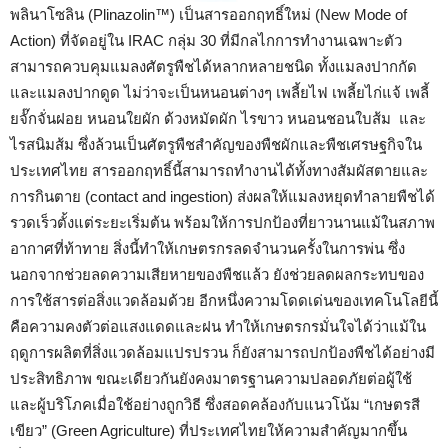
พลินาโซลิน (Plinazolin™) เป็นสารออกฤทธิ์ใหม่ (New Mode of
Action) ที่จัดอยู่ใน IRAC กลุ่ม 30 ที่มีกลไกการทำงานเฉพาะตัว
สามารถควบคุมแมลงศัตรูพืชได้หลากหลายชนิด ทั้งแมลงปากกัด
และแมลงปากดูด ไม่ว่าจะเป็นหนอนต่างๆ เพลี้ยไฟ เพลี้ยไก่แจ้ เพลี้
ยจั๊กจั่นฝอย หนอนใยผัก ด้วงหมัดผัก ไรขาว หนอนชอนใบส้ม และ
ไรสนิมส้ม ซึ่งล้วนเป็นศัตรูพืชสำคัญของพืชผักและพืชเศรษฐกิจใน
ประเทศไทย สารออกฤทธิ์นี้สามารถทำงานได้ทั้งทางสัมผัสตายและ
การกินตาย (contact and ingestion) ส่งผลให้แมลงหยุดทำลายพืชได้
รวดเร็วตั้งแต่ระยะเริ่มต้น พร้อมให้การปกป้องที่ยาวนานแม้ในสภาพ
อากาศที่ท้าทาย สิ่งนี้ทำให้เกษตรกรลดจำนวนครั้งในการพ่น ซึ่ง
นอกจากช่วยลดความเสียหายของพืชแล้ว ยังช่วยลดผลกระทบของ
การใช้สารต่อสิ่งแวดล้อมด้วย อีกหนึ่งความโดดเด่นของเทคโนโลยีนี้
คือความคงตัวต่อแสงแดดและฝน ทำให้เกษตรกรมั่นใจได้ว่าแม้ใน
ฤดูการผลิตที่สิ่งแวดล้อมแปรปรวน ก็ยังสามารถปกป้องพืชได้อย่างมี
ประสิทธิภาพ ขณะเดียวกันยังคงมาตรฐานความปลอดภัยต่อผู้ใช้
และผู้บริโภคเมื่อใช้อย่างถูกวิธี ซึ่งสอดคล้องกับแนวโน้ม “เกษตรสี
เขียว” (Green Agriculture) ที่ประเทศไทยให้ความสำคัญมากขึ้น