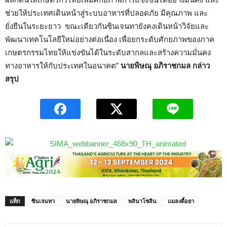
ช่วยให้ประเทศเดินหน้าสู่ระบบอาหารที่ปลอดภัย มีคุณภาพ และ
ยั่งยืนในระยะยาว ขณะเดียวกันซินเจนทายังคงเดินหน้าวิจัยและ
พัฒนาเทคโนโลยีใหม่อย่างต่อเนื่อง เพื่อยกระดับศักยภาพของภาค
เกษตรกรรมไทยให้แข่งขันได้ในระดับสากลและสร้างความมั่นคง
ทางอาหารให้กับประเทศในอนาคต”
นายพิษณุ อภิราชกมล
กล่าว
สรุป
แท็ก
ซินเจนทา
นายพิษณุ อภิราชกมล
พลินาโซลิน
แมลงดื้อยา