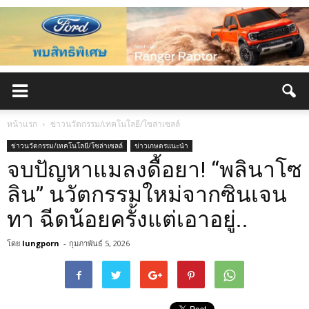
หน้าแรก
ข่าวนวัตกรรม/เทคโนโลยี/โซล่าเซลล์
ข่าวนวัตกรรม/เทคโนโลยี/โซล่าเซลล์
ข่าวเกษตรแนะนำ
จบปัญหาแมลงดื้อยา! “พลินาโซ
ลิน” นวัตกรรมใหม่จากซินเจน
ทา ฉีดน้อยครั้งแต่เอาอยู่..
โดย
lungporn
-
กุมภาพันธ์ 5, 2026