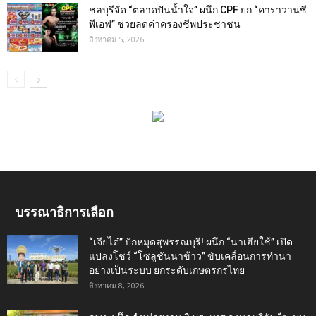
ชลบุรีจัด “ตลาดปันน้ำใจ” ผนึก CPF ยก “คาราวานซี
พีเอฟ” ช่วยลดค่าครองชีพประชาชน
สิงหาคม 5, 2026
บรรณาธิการเลือก
“เจียไต๋” ปักหมุดสุพรรณบุรี! ผนึก “นาเฮียใช้” เปิด
แปลงโชว์ “โซลูชันนาข้าว” ขับเคลื่อนการทำนา
อย่างเป็นระบบ ยกระดับเกษตรกรไทย
สิงหาคม 8, 2026