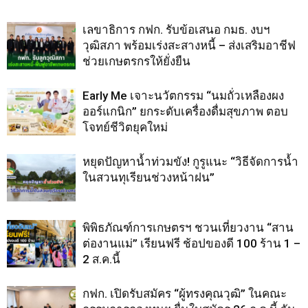
เลขาธิการ กฟก. รับข้อเสนอ กมธ. งบฯ
วุฒิสภา พร้อมเร่งสะสางหนี้ – ส่งเสริมอาชีฟ
ช่วยเกษตรกรให้ยั่งยืน
Early Me เจาะนวัตกรรม “นมถั่วเหลืองผง
ออร์แกนิก” ยกระดับเครื่องดื่มสุขภาพ ตอบ
โจทย์ชีวิตยุคใหม่
หยุดปัญหาน้ำท่วมขัง! กูรูแนะ “วิธีจัดการน้ำ
ในสวนทุเรียนช่วงหน้าฝน”
พิพิธภัณฑ์การเกษตรฯ ชวนเที่ยวงาน “สาน
ต่องานแม่” เรียนฟรี ช้อปของดี 100 ร้าน 1 –
2 ส.ค.นี้
กฟก. เปิดรับสมัคร “ผู้ทรงคุณวุฒิ” ในคณะ