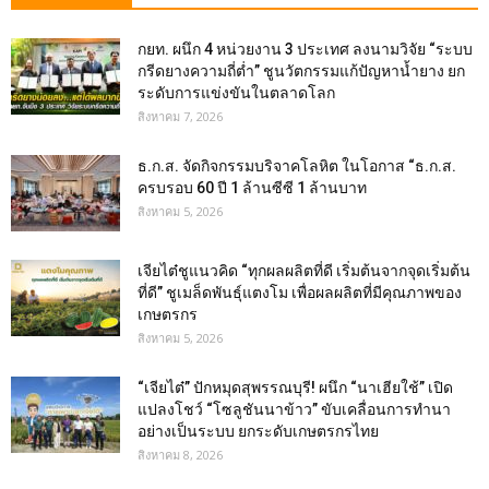
กยท. ผนึก 4 หน่วยงาน 3 ประเทศ ลงนามวิจัย “ระบบ
กรีดยางความถี่ต่ำ” ชูนวัตกรรมแก้ปัญหาน้ำยาง ยก
ระดับการแข่งขันในตลาดโลก
สิงหาคม 7, 2026
ธ.ก.ส. จัดกิจกรรมบริจาคโลหิต ในโอกาส “ธ.ก.ส.
ครบรอบ 60 ปี 1 ล้านซีซี 1 ล้านบาท
สิงหาคม 5, 2026
เจียไต๋ชูแนวคิด “ทุกผลผลิตที่ดี เริ่มต้นจากจุดเริ่มต้น
ที่ดี” ชูเมล็ดพันธุ์แตงโม เพื่อผลผลิตที่มีคุณภาพของ
เกษตรกร
สิงหาคม 5, 2026
“เจียไต๋” ปักหมุดสุพรรณบุรี! ผนึก “นาเฮียใช้” เปิด
แปลงโชว์ “โซลูชันนาข้าว” ขับเคลื่อนการทำนา
อย่างเป็นระบบ ยกระดับเกษตรกรไทย
สิงหาคม 8, 2026