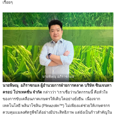
เรื่อยๆ
นายพิษณุ อภิราชกมล
นายพิษณุ อภิราชกมล ผู้อำนวยการฝ่ายการตลาด บริษัท ซินเจนทา
ครอป โปรเทคชั่น จํากัด
กล่าวว่า “เราเชื่อว่านวัตกรรมนี้ คือหัวใจ
ของการขับเคลื่อนภาคเกษตรให้เติบโตอย่างยั่งยืน เนื่องจาก
เทคโนโลยี พลินาโซลิน (Plinazolin™) ไม่เพียงแต่ช่วยให้เกษตรกร
ควบคุมแมลงศัตรูพืชได้อย่างมีประสิทธิภาพ แต่ยังเป็นก้าวสำคัญใน