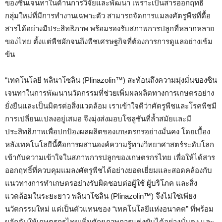
ของซินเจนทาในด้านการวิจัยและพัฒนา เพราะเป็นสารออกฤทธิ์
กลุ่มใหม่ที่มีการทำงานเฉพาะตัว สามารถจัดการแมลงศัตรูพืชที่ดื้อ
สารได้อย่างมีประสิทธิภาพ พร้อมรองรับสภาพการปลูกที่หลากหลาย
ของไทย ตั้งแต่พืชผักจนถึงพืชเศรษฐกิจที่ต้องการการดูแลอย่างเข้ม
ข้น
“เทคโนโลยี พลินาโซลิน (Plinazolin™) สะท้อนถึงความมุ่งมั่นของซิน
เจนทาในการพัฒนานวัตกรรมที่ช่วยเพิ่มผลผลิตทางการเกษตรอย่าง
ยั่งยืนและเป็นมิตรต่อสิ่งแวดล้อม เราเข้าใจดีว่าศัตรูพืชและโรคพืชมี
การเปลี่ยนแปลงอยู่เสมอ จึงมุ่งส่งมอบโซลูชันที่ล้ำสมัยและมี
ประสิทธิภาพเพื่อปกป้องผลผลิตของเกษตรกรอย่างมั่นคง โดยเบื้อง
หลังเทคโนโลยีนี้คือการผสานองค์ความรู้ทางวิทยาศาสตร์ระดับโลก
เข้ากับความเข้าใจในสภาพการปลูกของเกษตรกรไทย เพื่อให้ได้สาร
ออกฤทธิ์ที่ควบคุมแมลงศัตรูพืชได้อย่างยอดเยี่ยมและสอดคล้องกับ
แนวทางการทำเกษตรอย่างรับผิดชอบต่อผู้ใช้ ผู้บริโภค และสิ่ง
แวดล้อมในระยะยาว พลินาโซลิน (Plinazolin™) จึงไม่ใช่เพียง
นวัตกรรมใหม่ แต่เป็นตัวแทนของ “เทคโนโลยีแห่งอนาคต” ที่พร้อม
ผลักดันให้เกษตรกรไทยเพิ่มศักยภาพการแข่งขันได้อย่างมั่นคง และ