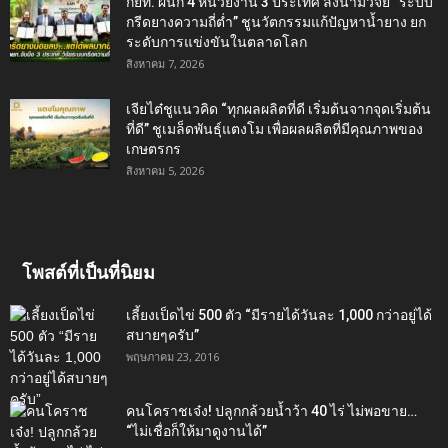
กยท. ผนึก 4 หน่วยงาน 3 ประเทศ ลงนามวิจัย “ระบบ
กรีดยางความถี่ต่ำ” ชูนวัตกรรมแก้ปัญหาน้ำยาง ยก
ระดับการแข่งขันในตลาดโลก
สิงหาคม 7, 2026
เจียไต๋ชูแนวคิด “ทุกผลผลิตที่ดี เริ่มต้นจากจุดเริ่มต้น
ที่ดี” ชูเมล็ดพันธุ์แตงโม เพื่อผลผลิตที่มีคุณภาพของ
เกษตรกร
สิงหาคม 5, 2026
โพสต์ที่เป็นที่นิยม
เลี้ยงเป็ดไข่ 500 ตัว “มีรายได้วันละ 1,000 กว่าอยู่ได้
สบายๆครับ”
พฤษภาคม 23, 2016
คนโคราชเจ๋ง! ปลูกกล้วยน้ำว้า 40 ไร่ ไม่พอขาย…
“ไม่เชื่อก็ให้มาดูงานได้”‬