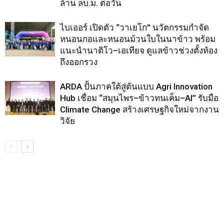
ล้าน ลบ.ม. ต่อวัน
ไบเออร์ เปิดตัว “วาเยโก” นวัตกรรมกำจัด
หนอนกอและหนอนม้วนใบในนาข้าว พร้อม
แนะนำนาติโว–เอเทียจ ดูแลข้าวช่วงตั้งท้อง
ถึงออกรวง
ARDA ปั้นภาคใต้สู่ต้นแบบ Agri Innovation
Hub เชื่อม “สมุนไพร–ข้าวทนเค็ม–AI” รับมือ
Climate Change สร้างเศรษฐกิจใหม่จากงาน
วิจัย