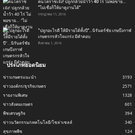
คนโคราชเจ๋ง! ปลูกกล้วยน้ำว้า 40 ไร่ ไม่พอขาย…
“ไม่เชื่อก็ให้มาดูงานได้”‬
กรกฎาคม 11, 2016
“ปลูกอะไรดี ให้มีรายได้ทั้งปี”…นิรันดร์ชัย เกษบึงกาฬ
เกษตรกรหัวใจแกร่ง มีคำตอบ
สิงหาคม 1, 2016
ประเภทยอดนิยม
ข่าวเกษตรแนะนำ
3193
ข่าวองค์กร/ธุรกิจเกษตร
2571
รายงานพิเศษ
1328
ข่าวสังคมเกษตร
601
พืชเศรษฐกิจ
394
ข่าวนวัตกรรม/เทคโนโลยี/โซล่าเซลล์
340
สุขภาพพืช
124