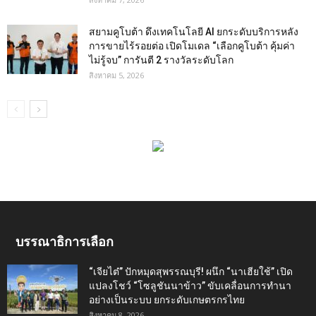
สยามคูโบต้า ดึงเทคโนโลยี AI ยกระดับบริการหลัง
การขายไร้รอยต่อ เปิดโมเดล “เลือกคูโบต้า คุ้มค่า
ไม่รู้จบ” การันตี 2 รางวัลระดับโลก
สิงหาคม 5, 2026
บรรณาธิการเลือก
“เจียไต๋” ปักหมุดสุพรรณบุรี! ผนึก “นาเฮียใช้” เปิด
แปลงโชว์ “โซลูชันนาข้าว” ขับเคลื่อนการทำนา
อย่างเป็นระบบ ยกระดับเกษตรกรไทย
สิงหาคม 8, 2026