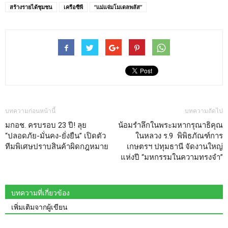
สร้างรายได้ชุมชน
เครือซีพี
“แม่แจ่มโมเดลพลัส”
บทความก่อนหน้านี้
บทความถัดไป
มกอช. ครบรอบ 23 ปี! ลุย
น้อมรำลึกในพระมหากรุณาธิคุณ
“ปลอดภัย-มั่นคง-ยั่งยืน” เปิดตัว
ในหลวง ร.9 พิพิธภัณฑ์การ
ทีมพิเศษปราบสินค้าผิดกฎหมาย
เกษตรฯ ปทุมธานี จัดงานใหญ่
แห่งปี “มหกรรมในความทรงจำ”
บทความที่เกี่ยวข้อง
เพิ่มเติมจากผู้เขียน