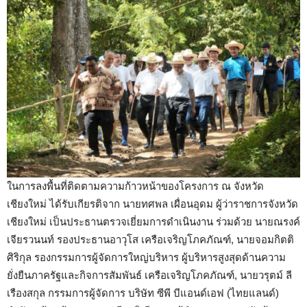
ในการลงพื้นที่ติดตามความก้าวหน้าของโครงการ ณ จังหวัด
เชียงใหม่ ได้รับเกียรติจาก นายทศพล เผื่อนอุดม ผู้ว่าราชการจังหวัด
เชียงใหม่ เป็นประธานตรวจเยี่ยมการดำเนินงาน ร่วมด้วย นายณรงค์
เจียรวนนท์ รองประธานอาวุโส เครือเจริญโภคภัณฑ์, นายจอมกิตติ
ศิริกุล รองกรรมการผู้จัดการใหญ่บริหาร ผู้บริหารสูงสุดด้านความ
ยั่งยืนภาครัฐและกิจการสัมพันธ์ เครือเจริญโภคภัณฑ์, นายวรุตม์ ลี
เรืองสกุล กรรมการผู้จัดการ บริษัท ซีพี บีแอนด์เอฟ (ไทยแลนด์)