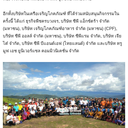
อีกทั้งบริษัทในเครือเจริญโภคภัณฑ์ ที่ได้ร่วมสนับสนุนกิจกรรมใน
ครั้งนี้ ได้แก่ ธุรกิจพืชครบวงจร, บริษัท ซีพี แอ็กซ์ตร้า จำกัด
(มหาชน), บริษัท เจริญโภคภัณฑ์อาหาร จำกัด (มหาชน) (CPF),
บริษัท ซีพี ออลล์ จำกัด (มหาชน), บริษัท ซีพีแรม จำกัด, บริษัท เจีย
ไต๋ จำกัด, บริษัท ซีพี บีแอนด์เอฟ (ไทยแลนด์) จำกัด และบริษัท ทรู
มูฟ เอช ยูนิเวอร์แซล คอมมิวนิเคชั่น จำกัด