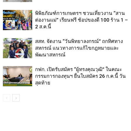
พิพิธภัณฑ์การเกษตรฯ ชวนเที่ยวงาน “สาน
ต่องานแม่” เรียนฟรี ช้อปของดี 100 ร้าน 1 –
2 ส.ค.นี้
สสท. จัดงาน “วันพิทยาลงกรณ์” ถกทิศทาง
สหกรณ์ แนวทางการแก้ไขกฎหมายและ
พัฒนาสหกรณ์
กฟก. เปิดรับสมัคร “ผู้ทรงคุณวุฒิ” ในคณะ
กรรมการกองทุนฯ ยื่นใบสมัคร 26 ก.ค.นี้ วัน
สุดท้าย