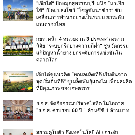
“เจียไต๋” ปักหมุดสุพรรณบุรี! ผนึก “นาเฮีย
ใช้” เปิดแปลงโชว์ “โซลูชันนาข้าว” ขับ
เคลื่อนการทำนาอย่างเป็นระบบ ยกระดับ
เกษตรกรไทย
กยท. ผนึก 4 หน่วยงาน 3 ประเทศ ลงนาม
วิจัย “ระบบกรีดยางความถี่ต่ำ” ชูนวัตกรรม
แก้ปัญหาน้ำยาง ยกระดับการแข่งขันใน
ตลาดโลก
เจียไต๋ชูแนวคิด “ทุกผลผลิตที่ดี เริ่มต้นจาก
จุดเริ่มต้นที่ดี” ชูเมล็ดพันธุ์แตงโม เพื่อผลผลิต
ที่มีคุณภาพของเกษตรกร
ธ.ก.ส. จัดกิจกรรมบริจาคโลหิต ในโอกาส
“ธ.ก.ส. ครบรอบ 60 ปี 1 ล้านซีซี 1 ล้านบาท
สยามคูโบต้า ดึงเทคโนโลยี AI ยกระดับ