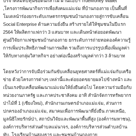
บริจาคสมทบทุนซื้อต้นกล้าไผ่ ผ่านแอปฯ TrueMoney Wallet
,โครงการพัฒนากิจการเพื่อสังคมแม่แจ่ม ที่บ้านกองกาย เป็นพื้นที่
โมเดลนำร่องยกระดับเกษตรกรชุมชนบ้านกองกายสู่การขับเคลื่อน
Social Enterprise ด้านความยั่งยืน สร้างรายได้ให้ชุมชนในปีแรก
2564 ให้ผลิตกาแฟกว่า 3 แสนบาท และเดินหน้าต่อยอดพัฒนา
ศูนย์วิจัยกาแฟชุมชนบ้านกองกาย ยกระดับการถ่ายทอดองค์ความรู้
การเพิ่มประสิทธิภาพด้านการผลิต รวมถึงการแปรรูปเพื่อเพิ่มมูลค่า
ให้กับทางกลุ่มวิสาหกิจฯ อย่างต่อเนื่องสร้างมูลค่ากว่า 3 ล้านบาท
โดยหวังว่าการจับมือร่วมกันขับเคลื่อนยุทธศาสตร์ที่แม่แจ่มกับเครือ
ข่าย ด้วยโครงการต่างๆ เหล่านี้และต่อยอดขยายผลไปข้างหน้า และ
เป็นแรงขับเคลื่อนพัฒนาแม่แจ่มให้ยั่งยืนต่อไป โดยความร่วมมือกับ
หน่วยงานภาครัฐ และภาคประชาสังคม อาทิ สำนักจัดการทรัพยากร
ป่าไม้ที่ 1 (เชียงใหม่), สำนักงานเกษตรอำเภอแม่แจ่ม, ส่วนการ
ปกครองอำเภอแม่แจ่ม, สมาคมเพื่อการพัฒนาที่ยั่งยืน ภาคเหนือ,
มูลนิธิไทยรักษ์ป่า, สถาบันวิจัยและพัฒนาพื้นที่สูง (องค์การมหาชน),
องค์การบริหารส่วนตำบลแม่นาจร, องค์การบริหารส่วนตำบลบ้าน
ทับ, โรงเรียนบ้านสองธาร และชุมชนบ้านกองกาย