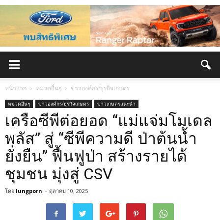
หน้าแรก
หมวดอื่นๆ
ข่าวองค์กร/ธุรกิจเกษตร
หมวดอื่นๆ
ข่าวองค์กร/ธุรกิจเกษตร
ข่าวเกษตรแนะนำ
เครือซีพีต่อยอด “แม่แจ่มโมเดล
พลัส” สู่ “ซีพีความดี ป่าต้นน้ำ
ยั่งยืน” ฟื้นฟูป่า สร้างรายได้
ชุมชน มุ่งสู่ CSV
โดย
lungporn
-
ตุลาคม 10, 2025