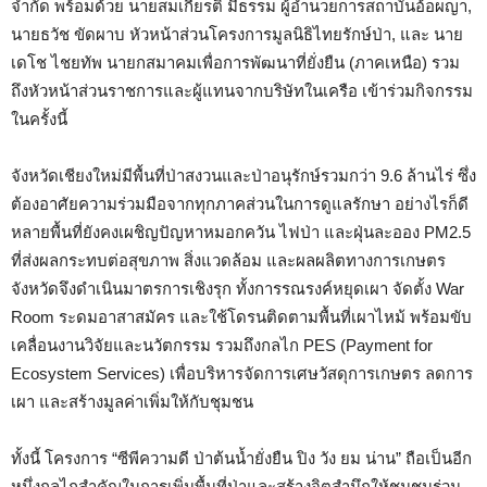
จำกัด พร้อมด้วย นายสมเกียรติ มีธรรม ผู้อำนวยการสถาบันอ้อผญา,
นายธวัช ขัดผาบ หัวหน้าส่วนโครงการมูลนิธิไทยรักษ์ป่า, และ นาย
เดโช ไชยทัพ นายกสมาคมเพื่อการพัฒนาที่ยั่งยืน (ภาคเหนือ) รวม
ถึงหัวหน้าส่วนราชการและผู้แทนจากบริษัทในเครือ เข้าร่วมกิจกรรม
ในครั้งนี้
จังหวัดเชียงใหม่มีพื้นที่ป่าสงวนและป่าอนุรักษ์รวมกว่า 9.6 ล้านไร่ ซึ่ง
ต้องอาศัยความร่วมมือจากทุกภาคส่วนในการดูแลรักษา อย่างไรก็ดี
หลายพื้นที่ยังคงเผชิญปัญหาหมอกควัน ไฟป่า และฝุ่นละออง PM2.5
ที่ส่งผลกระทบต่อสุขภาพ สิ่งแวดล้อม และผลผลิตทางการเกษตร
จังหวัดจึงดำเนินมาตรการเชิงรุก ทั้งการรณรงค์หยุดเผา จัดตั้ง War
Room ระดมอาสาสมัคร และใช้โดรนติดตามพื้นที่เผาไหม้ พร้อมขับ
เคลื่อนงานวิจัยและนวัตกรรม รวมถึงกลไก PES (Payment for
Ecosystem Services) เพื่อบริหารจัดการเศษวัสดุการเกษตร ลดการ
เผา และสร้างมูลค่าเพิ่มให้กับชุมชน
ทั้งนี้ โครงการ “ซีพีความดี ป่าต้นน้ำยั่งยืน ปิง วัง ยม น่าน” ถือเป็นอีก
หนึ่งกลไกสำคัญในการเพิ่มพื้นที่ป่าและสร้างจิตสำนึกให้ชุมชนร่วม