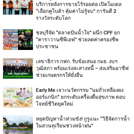
บริการหลังการขายไร้รอยต่อ เปิดโมเดล
“เลือกคูโบต้า คุ้มค่าไม่รู้จบ” การันตี 2
รางวัลระดับโลก
ชลบุรีจัด “ตลาดปันน้ำใจ” ผนึก CPF ยก
“คาราวานซีพีเอฟ” ช่วยลดค่าครองชีพ
ประชาชน
เลขาธิการ กฟก. รับข้อเสนอ กมธ. งบฯ
วุฒิสภา พร้อมเร่งสะสางหนี้ – ส่งเสริมอาชีฟ
ช่วยเกษตรกรให้ยั่งยืน
Early Me เจาะนวัตกรรม “นมถั่วเหลืองผง
ออร์แกนิก” ยกระดับเครื่องดื่มสุขภาพ ตอบ
โจทย์ชีวิตยุคใหม่
หยุดปัญหาน้ำท่วมขัง! กูรูแนะ “วิธีจัดการน้ำ
ในสวนทุเรียนช่วงหน้าฝน”