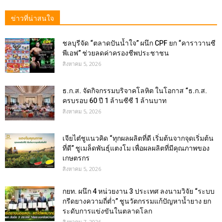
ข่าวที่น่าสนใจ
ชลบุรีจัด “ตลาดปันน้ำใจ” ผนึก CPF ยก “คาราวานซี
พีเอฟ” ช่วยลดค่าครองชีพประชาชน
สิงหาคม 5, 2026
ธ.ก.ส. จัดกิจกรรมบริจาคโลหิต ในโอกาส “ธ.ก.ส.
ครบรอบ 60 ปี 1 ล้านซีซี 1 ล้านบาท
สิงหาคม 5, 2026
เจียไต๋ชูแนวคิด “ทุกผลผลิตที่ดี เริ่มต้นจากจุดเริ่มต้น
ที่ดี” ชูเมล็ดพันธุ์แตงโม เพื่อผลผลิตที่มีคุณภาพของ
เกษตรกร
สิงหาคม 5, 2026
กยท. ผนึก 4 หน่วยงาน 3 ประเทศ ลงนามวิจัย “ระบบ
กรีดยางความถี่ต่ำ” ชูนวัตกรรมแก้ปัญหาน้ำยาง ยก
ระดับการแข่งขันในตลาดโลก
สิงหาคม 7, 2026