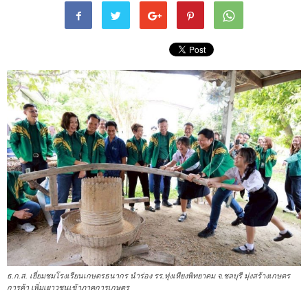
ธ.ก.ส. เยี่ยมชมโรงเรียนเกษตรธนากร นำร่อง รร.ทุ่งเหียงพิทยาคม จ.ชลบุรี มุ่งสร้างเกษตร
การค้า เพิ่มเยาวชนเข้าภาคการเกษตร