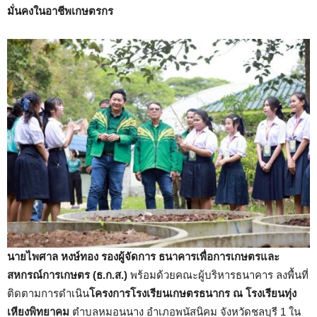
มั่นคงในอาชีพเกษตรกร
นายไพศาล หงษ์ทอง รองผู้จัดการ ธนาคารเพื่อการเกษตรและ
สหกรณ์การเกษตร (ธ.ก.ส.)
พร้อมด้วยคณะผู้บริหารธนาคาร ลงพื้นที่
ติดตามการดำเนิน
โครงการโรงเรียนเกษตรธนากร ณ โรงเรียนทุ่ง
เหียงพิทยาคม
ตำบลหมอนนาง อำเภอพนัสนิคม จังหวัดชลบุรี 1 ใน