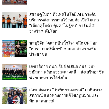
สยามคูโบต้า ดึงเทคโนโลยี AI ยกระดับ
บริการหลังการขายไร้รอยต่อ เปิดโมเดล
“เลือกคูโบต้า คุ้มค่าไม่รู้จบ” การันตี 2
รางวัลระดับโลก
ชลบุรีจัด “ตลาดปันน้ำใจ” ผนึก CPF ยก
“คาราวานซีพีเอฟ” ช่วยลดค่าครองชีพ
ประชาชน
เลขาธิการ กฟก. รับข้อเสนอ กมธ. งบฯ
วุฒิสภา พร้อมเร่งสะสางหนี้ – ส่งเสริมอาชีฟ
ช่วยเกษตรกรให้ยั่งยืน
สสท. จัดงาน “วันพิทยาลงกรณ์” ถกทิศทาง
สหกรณ์ แนวทางการแก้ไขกฎหมายและ
พัฒนาสหกรณ์