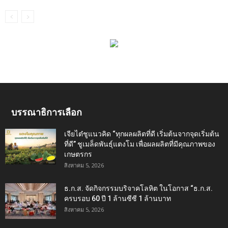
บรรณาธิการเลือก
เจียไต๋ชูแนวคิด “ทุกผลผลิตที่ดี เริ่มต้นจากจุดเริ่มต้น
ที่ดี” ชูเมล็ดพันธุ์แตงโม เพื่อผลผลิตที่มีคุณภาพของ
เกษตรกร
สิงหาคม 5, 2026
ธ.ก.ส. จัดกิจกรรมบริจาคโลหิต ในโอกาส “ธ.ก.ส.
ครบรอบ 60 ปี 1 ล้านซีซี 1 ล้านบาท
สิงหาคม 5, 2026