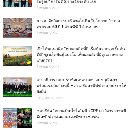
ไม่รู้จบ” การันตี 2 รางวัลระดับโลก
สิงหาคม 5, 2026
ธ.ก.ส. จัดกิจกรรมบริจาคโลหิต ในโอกาส “ธ.ก.ส.
ครบรอบ 60 ปี 1 ล้านซีซี 1 ล้านบาท
สิงหาคม 5, 2026
เจียไต๋ชูแนวคิด “ทุกผลผลิตที่ดี เริ่มต้นจากจุดเริ่มต้น
ที่ดี” ชูเมล็ดพันธุ์แตงโม เพื่อผลผลิตที่มีคุณภาพของ
เกษตรกร
สิงหาคม 5, 2026
เลขาธิการ กฟก. รับข้อเสนอ กมธ. งบฯ วุฒิสภา
พร้อมเร่งสะสางหนี้ – ส่งเสริมอาชีฟช่วยเกษตรกรให้
ยั่งยืน
กรกฎาคม 31, 2026
ชลบุรีจัด “ตลาดปันน้ำใจ” ผนึก CPF ยก “คาราวานซี
พีเอฟ” ช่วยลดค่าครองชีพประชาชน
สิงหาคม 5, 2026