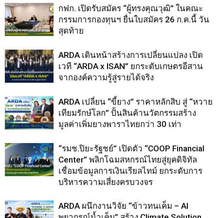
กฟก. เปิดรับสมัคร “ผู้ทรงคุณวุฒิ” ในคณะ
กรรมการกองทุนฯ ยื่นใบสมัคร 26 ก.ค.นี้ วัน
สุดท้าย
ARDA เดินหน้าสร้างการเปลี่ยนแปลง เปิด
เวที “ARDA x ISAN” ยกระดับเกษตรอีสาน
จากองค์ความรู้สู่รายได้จริง
ARDA เปลี่ยน “ขี้ยาง” ราคาหลักสิบ สู่ “หวาย
เทียมรักษ์โลก” ปั้นสินค้านวัตกรรมสร้าง
มูลค่าเพิ่มยางพาราไทยกว่า 30 เท่า
“รมช.ปิยะรัฐชย์” เปิดตัว “COOP Financial
Center” พลิกโฉมสหกรณ์ไทยสู่ยุคดิจิทัล
เชื่อมข้อมูลการเงินเรียลไทม์ ยกระดับการ
บริหารความเสี่ยงครบวงจร
ARDA ผนึกงานวิจัย “ข้าวทนเค็ม – AI
พยากรณ์น้ำเค็ม” สร้าง Climate Solution