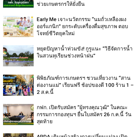
ช่วยเกษตรกรให้ยั่งยืน
Early Me เจาะนวัตกรรม “นมถั่วเหลืองผง
ออร์แกนิก” ยกระดับเครื่องดื่มสุขภาพ ตอบ
โจทย์ชีวิตยุคใหม่
หยุดปัญหาน้ำท่วมขัง! กูรูแนะ “วิธีจัดการน้ำ
ในสวนทุเรียนช่วงหน้าฝน”
พิพิธภัณฑ์การเกษตรฯ ชวนเที่ยวงาน “สาน
ต่องานแม่” เรียนฟรี ช้อปของดี 100 ร้าน 1 –
2 ส.ค.นี้
กฟก. เปิดรับสมัคร “ผู้ทรงคุณวุฒิ” ในคณะ
กรรมการกองทุนฯ ยื่นใบสมัคร 26 ก.ค.นี้ วัน
สุดท้าย
ARDA เดินหน้าสร้างการเปลี่ยนแปลง เปิด