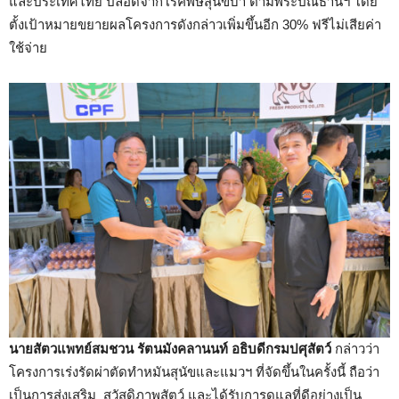
และประเทศไทย ปลอดจากโรคพิษสุนัขบ้า ตามพระปณิธานฯ โดย
ตั้งเป้าหมายขยายผลโครงการดังกล่าวเพิ่มขึ้นอีก 30% ฟรีไม่เสียค่า
ใช้จ่าย
นายสัตวแพทย์สมชวน รัตนมังคลานนท์ อธิบดีกรมปศุสัตว์
กล่าวว่า
โครงการเร่งรัดผ่าตัดทำหมันสุนัขและแมวฯ ที่จัดขึ้นในครั้งนี้ ถือว่า
เป็นการส่งเสริม สวัสดิภาพสัตว์ และได้รับการดูแลที่ดีอย่างเป็น