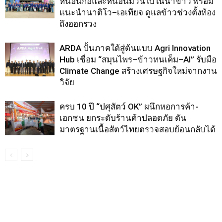
หนอนกอและหนอนม้วนใบในนาข้าว พร้อม
แนะนำนาติโว–เอเทียจ ดูแลข้าวช่วงตั้งท้อง
ถึงออกรวง
ARDA ปั้นภาคใต้สู่ต้นแบบ Agri Innovation
Hub เชื่อม “สมุนไพร–ข้าวทนเค็ม–AI” รับมือ
Climate Change สร้างเศรษฐกิจใหม่จากงาน
วิจัย
ครบ 10 ปี “ปศุสัตว์ OK” ผนึกหอการค้า-
เอกชน ยกระดับร้านค้าปลอดภัย ดัน
มาตรฐานเนื้อสัตว์ไทยตรวจสอบย้อนกลับได้