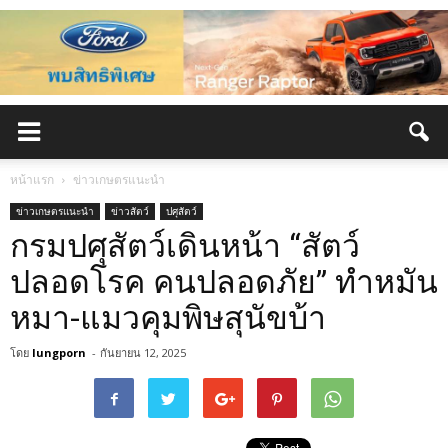
หน้าแรก
ข่าวเกษตรแนะนำ
ข่าวเกษตรแนะนำ
ข่าวสัตว์
ปศุสัตว์
กรมปศุสัตว์เดินหน้า “สัตว์
ปลอดโรค คนปลอดภัย” ทำหมัน
หมา-แมวคุมพิษสุนัขบ้า
โดย
lungporn
-
กันยายน 12, 2025