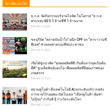
ข่าวที่น่าสนใจ
ธ.ก.ส. จัดกิจกรรมบริจาคโลหิต ในโอกาส “ธ.ก.ส.
ครบรอบ 60 ปี 1 ล้านซีซี 1 ล้านบาท
สิงหาคม 5, 2026
ชลบุรีจัด “ตลาดปันน้ำใจ” ผนึก CPF ยก “คาราวานซี
พีเอฟ” ช่วยลดค่าครองชีพประชาชน
สิงหาคม 5, 2026
เจียไต๋ชูแนวคิด “ทุกผลผลิตที่ดี เริ่มต้นจากจุดเริ่มต้น
ที่ดี” ชูเมล็ดพันธุ์แตงโม เพื่อผลผลิตที่มีคุณภาพของ
เกษตรกร
สิงหาคม 5, 2026
สยามคูโบต้า ดึงเทคโนโลยี AI ยกระดับบริการหลัง
การขายไร้รอยต่อ เปิดโมเดล “เลือกคูโบต้า คุ้มค่า
ไม่รู้จบ” การันตี 2 รางวัลระดับโลก
สิงหาคม 5, 2026