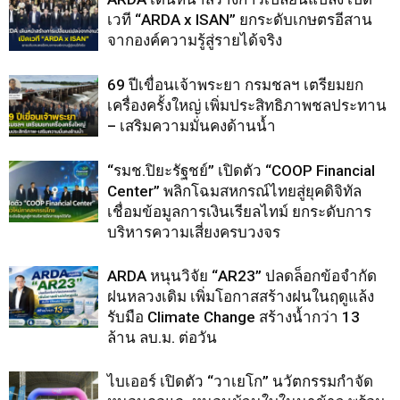
เวที “ARDA x ISAN” ยกระดับเกษตรอีสาน
จากองค์ความรู้สู่รายได้จริง
69 ปีเขื่อนเจ้าพระยา กรมชลฯ เตรียมยก
เครื่องครั้งใหญ่ เพิ่มประสิทธิภาพชลประทาน
– เสริมความมั่นคงด้านน้ำ
“รมช.ปิยะรัฐชย์” เปิดตัว “COOP Financial
Center” พลิกโฉมสหกรณ์ไทยสู่ยุคดิจิทัล
เชื่อมข้อมูลการเงินเรียลไทม์ ยกระดับการ
บริหารความเสี่ยงครบวงจร
ARDA หนุนวิจัย “AR23” ปลดล็อกข้อจำกัด
ฝนหลวงเดิม เพิ่มโอกาสสร้างฝนในฤดูแล้ง
รับมือ Climate Change สร้างน้ำกว่า 13
ล้าน ลบ.ม. ต่อวัน
ไบเออร์ เปิดตัว “วาเยโก” นวัตกรรมกำจัด