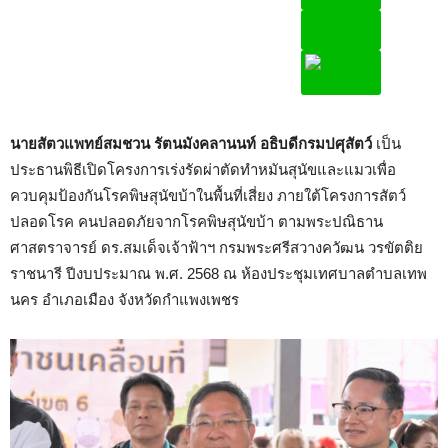
นายสัตวแพทย์สมชวน รัตนมังคลานนท์ อธิบดีกรมปศุสัตว์
เป็น
ประธานพิธีเปิดโครงการเร่งรัดผ่าตัดทำหมันสุนัขและแมวเพื่อ
ควบคุมป้องกันโรคพิษสุนัขบ้าในพื้นที่เสี่ยง ภายใต้โครงการสัตว์
ปลอดโรค คนปลอดภัยจากโรคพิษสุนัขบ้า ตามพระปณิธาน
ศาสตราจารย์ ดร.สมเด็จเจ้าฟ้าฯ กรมพระศรีสวางควัฒน วรขัตติย
ราชนารี ปีงบประมาณ พ.ศ. 2568 ณ ห้องประชุมเทศบาลตำบลเทพ
นคร อำเภอเมือง จังหวัดกำแพงเพชร