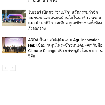
ล้าน ลบ.ม. ต่อวัน
ไบเออร์ เปิดตัว “วาเยโก” นวัตกรรมกำจัด
หนอนกอและหนอนม้วนใบในนาข้าว พร้อม
แนะนำนาติโว–เอเทียจ ดูแลข้าวช่วงตั้งท้อง
ถึงออกรวง
ARDA ปั้นภาคใต้สู่ต้นแบบ Agri Innovation
Hub เชื่อม “สมุนไพร–ข้าวทนเค็ม–AI” รับมือ
Climate Change สร้างเศรษฐกิจใหม่จากงาน
วิจัย