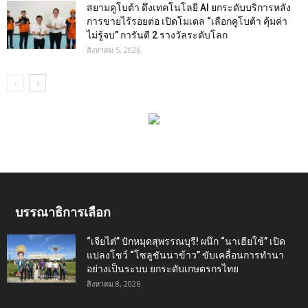
สยามคูโบต้า ดึงเทคโนโลยี AI ยกระดับบริการหลัง
การขายไร้รอยต่อ เปิดโมเดล “เลือกคูโบต้า คุ้มค่า
ไม่รู้จบ” การันตี 2 รางวัลระดับโลก
สิงหาคม 5, 2026
บรรณาธิการเลือก
“เจียไต๋” ปักหมุดสุพรรณบุรี! ผนึก “นาเฮียใช้” เปิด
แปลงโชว์ “โซลูชันนาข้าว” ขับเคลื่อนการทำนา
อย่างเป็นระบบ ยกระดับเกษตรกรไทย
สิงหาคม 8, 2026