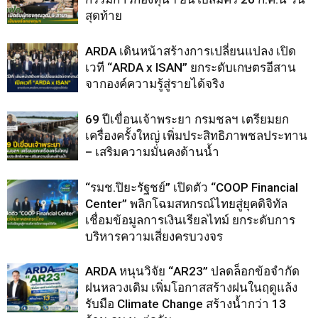
สุดท้าย
ARDA เดินหน้าสร้างการเปลี่ยนแปลง เปิด
เวที “ARDA x ISAN” ยกระดับเกษตรอีสาน
จากองค์ความรู้สู่รายได้จริง
69 ปีเขื่อนเจ้าพระยา กรมชลฯ เตรียมยก
เครื่องครั้งใหญ่ เพิ่มประสิทธิภาพชลประทาน
– เสริมความมั่นคงด้านน้ำ
“รมช.ปิยะรัฐชย์” เปิดตัว “COOP Financial
Center” พลิกโฉมสหกรณ์ไทยสู่ยุคดิจิทัล
เชื่อมข้อมูลการเงินเรียลไทม์ ยกระดับการ
บริหารความเสี่ยงครบวงจร
ARDA หนุนวิจัย “AR23” ปลดล็อกข้อจำกัด
ฝนหลวงเดิม เพิ่มโอกาสสร้างฝนในฤดูแล้ง
รับมือ Climate Change สร้างน้ำกว่า 13