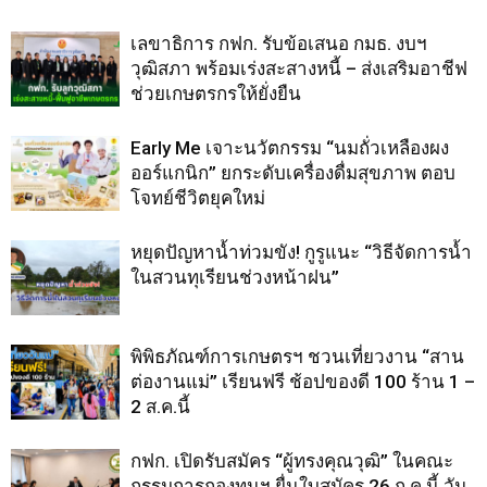
เลขาธิการ กฟก. รับข้อเสนอ กมธ. งบฯ
วุฒิสภา พร้อมเร่งสะสางหนี้ – ส่งเสริมอาชีฟ
ช่วยเกษตรกรให้ยั่งยืน
Early Me เจาะนวัตกรรม “นมถั่วเหลืองผง
ออร์แกนิก” ยกระดับเครื่องดื่มสุขภาพ ตอบ
โจทย์ชีวิตยุคใหม่
หยุดปัญหาน้ำท่วมขัง! กูรูแนะ “วิธีจัดการน้ำ
ในสวนทุเรียนช่วงหน้าฝน”
พิพิธภัณฑ์การเกษตรฯ ชวนเที่ยวงาน “สาน
ต่องานแม่” เรียนฟรี ช้อปของดี 100 ร้าน 1 –
2 ส.ค.นี้
กฟก. เปิดรับสมัคร “ผู้ทรงคุณวุฒิ” ในคณะ
กรรมการกองทุนฯ ยื่นใบสมัคร 26 ก.ค.นี้ วัน