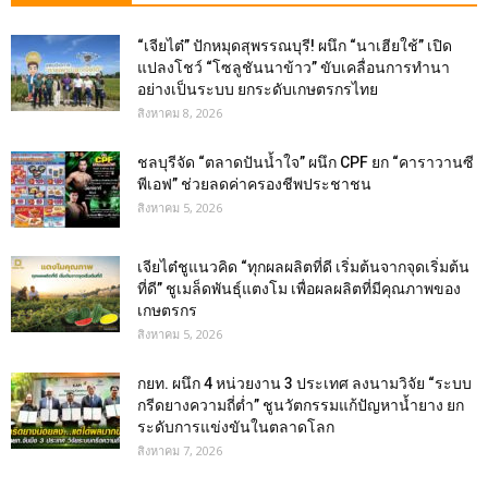
“เจียไต๋” ปักหมุดสุพรรณบุรี! ผนึก “นาเฮียใช้” เปิด
แปลงโชว์ “โซลูชันนาข้าว” ขับเคลื่อนการทำนา
อย่างเป็นระบบ ยกระดับเกษตรกรไทย
สิงหาคม 8, 2026
ชลบุรีจัด “ตลาดปันน้ำใจ” ผนึก CPF ยก “คาราวานซี
พีเอฟ” ช่วยลดค่าครองชีพประชาชน
สิงหาคม 5, 2026
เจียไต๋ชูแนวคิด “ทุกผลผลิตที่ดี เริ่มต้นจากจุดเริ่มต้น
ที่ดี” ชูเมล็ดพันธุ์แตงโม เพื่อผลผลิตที่มีคุณภาพของ
เกษตรกร
สิงหาคม 5, 2026
กยท. ผนึก 4 หน่วยงาน 3 ประเทศ ลงนามวิจัย “ระบบ
กรีดยางความถี่ต่ำ” ชูนวัตกรรมแก้ปัญหาน้ำยาง ยก
ระดับการแข่งขันในตลาดโลก
สิงหาคม 7, 2026