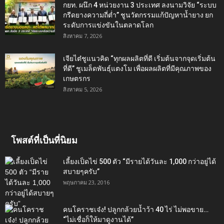
กยท. ผนึก 4 หน่วยงาน 3 ประเทศ ลงนามวิจัย “ระบบ
กรีดยางความถี่ต่ำ” ชูนวัตกรรมแก้ปัญหาน้ำยาง ยก
ระดับการแข่งขันในตลาดโลก
สิงหาคม 7, 2026
เจียไต๋ชูแนวคิด “ทุกผลผลิตที่ดี เริ่มต้นจากจุดเริ่มต้น
ที่ดี” ชูเมล็ดพันธุ์แตงโม เพื่อผลผลิตที่มีคุณภาพของ
เกษตรกร
สิงหาคม 5, 2026
โพสต์ที่เป็นที่นิยม
เลี้ยงเป็ดไข่ 500 ตัว “มีรายได้วันละ 1,000 กว่าอยู่ได้
สบายๆครับ”
พฤษภาคม 23, 2016
คนโคราชเจ๋ง! ปลูกกล้วยน้ำว้า 40 ไร่ ไม่พอขาย…
“ไม่เชื่อก็ให้มาดูงานได้”‬