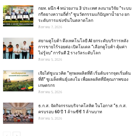
กยท. ผนึก 4 หน่วยงาน 3 ประเทศ ลงนามวิจัย “ระบบ
กรีดยางความถี่ต่ำ” ชูนวัตกรรมแก้ปัญหาน้ำยาง ยก
ระดับการแข่งขันในตลาดโลก
สิงหาคม 7, 2026
สยามคูโบต้า ดึงเทคโนโลยี AI ยกระดับบริการหลัง
การขายไร้รอยต่อ เปิดโมเดล “เลือกคูโบต้า คุ้มค่า
ไม่รู้จบ” การันตี 2 รางวัลระดับโลก
สิงหาคม 5, 2026
เจียไต๋ชูแนวคิด “ทุกผลผลิตที่ดี เริ่มต้นจากจุดเริ่มต้น
ที่ดี” ชูเมล็ดพันธุ์แตงโม เพื่อผลผลิตที่มีคุณภาพของ
เกษตรกร
สิงหาคม 5, 2026
ธ.ก.ส. จัดกิจกรรมบริจาคโลหิต ในโอกาส “ธ.ก.ส.
ครบรอบ 60 ปี 1 ล้านซีซี 1 ล้านบาท
สิงหาคม 5, 2026