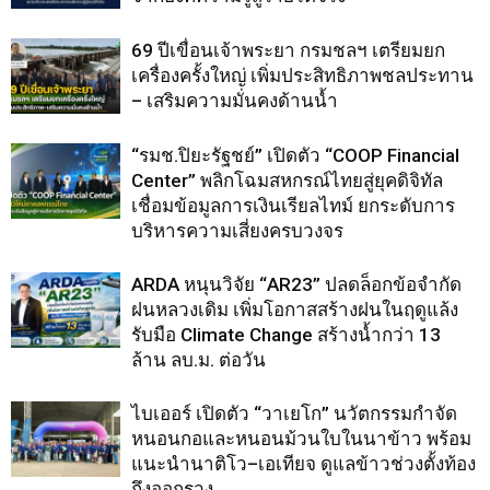
69 ปีเขื่อนเจ้าพระยา กรมชลฯ เตรียมยก
เครื่องครั้งใหญ่ เพิ่มประสิทธิภาพชลประทาน
– เสริมความมั่นคงด้านน้ำ
“รมช.ปิยะรัฐชย์” เปิดตัว “COOP Financial
Center” พลิกโฉมสหกรณ์ไทยสู่ยุคดิจิทัล
เชื่อมข้อมูลการเงินเรียลไทม์ ยกระดับการ
บริหารความเสี่ยงครบวงจร
ARDA หนุนวิจัย “AR23” ปลดล็อกข้อจำกัด
ฝนหลวงเดิม เพิ่มโอกาสสร้างฝนในฤดูแล้ง
รับมือ Climate Change สร้างน้ำกว่า 13
ล้าน ลบ.ม. ต่อวัน
ไบเออร์ เปิดตัว “วาเยโก” นวัตกรรมกำจัด
หนอนกอและหนอนม้วนใบในนาข้าว พร้อม
แนะนำนาติโว–เอเทียจ ดูแลข้าวช่วงตั้งท้อง
ถึงออกรวง