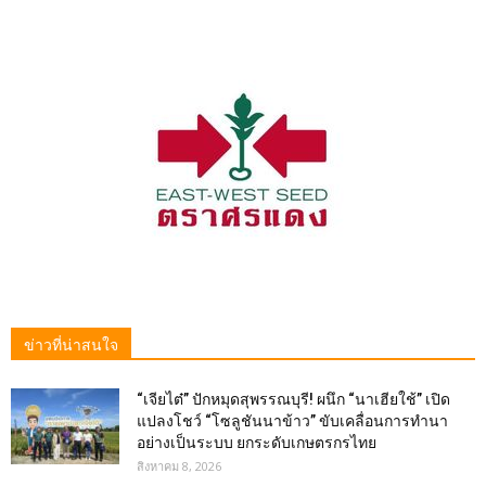
ข่าวที่น่าสนใจ
“เจียไต๋” ปักหมุดสุพรรณบุรี! ผนึก “นาเฮียใช้” เปิด
แปลงโชว์ “โซลูชันนาข้าว” ขับเคลื่อนการทำนา
อย่างเป็นระบบ ยกระดับเกษตรกรไทย
สิงหาคม 8, 2026