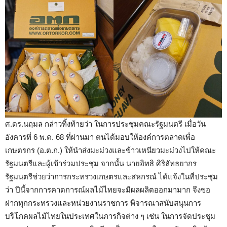
ศ.ดร.นฤมล กล่าวทิ้งท้ายว่า ในการประชุมคณะรัฐมนตรี เมื่อวัน
อังคารที่ 6 พ.ค. 68 ที่ผ่านมา ตนได้มอบให้องค์การตลาดเพื่อ
เกษตรกร (อ.ต.ก.) ให้นำส่งมะม่วงและข้าวเหนียวมะม่วงไปให้คณะ
รัฐมนตรีและผู้เข้าร่วมประชุม จากนั้น นายอิทธิ ศิริลัทธยากร
รัฐมนตรีช่วยว่าการกระทรวงเกษตรและสหกรณ์ ได้แจ้งในที่ประชุม
ว่า ปีนี้จากการคาดการณ์ผลไม้ไทยจะมีผลผลิตออกมามาก จึงขอ
ฝากทุกกระทรวงและหน่วยงานราชการ พิจารณาสนับสนุนการ
บริโภคผลไม้ไทยในประเทศในภารกิจต่าง ๆ เช่น ในการจัดประชุม