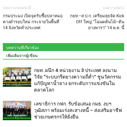
บทความก่อนหน้านี้
บทความถัดไป
กรมประมง เปิดจุดรับซื้อปลาหมอ
กยท.–ส.ป.ก. เตรียมลุยจัด Kick
คางดำรอบใหม่ กระจายในพื้นที่
Off ใหญ่ “โฉนดต้นไม้–ต้น
14 จังหวัดทั่วประเทศ
ยางพารา” 14 พ.ค. นี้
บทความที่เกี่ยวข้อง
เพิ่มเติมจากผู้เขียน
กยท. ผนึก 4 หน่วยงาน 3 ประเทศ ลงนาม
วิจัย “ระบบกรีดยางความถี่ต่ำ” ชูนวัตกรรม
แก้ปัญหาน้ำยาง ยกระดับการแข่งขันใน
ตลาดโลก
เลขาธิการ กฟก. รับข้อเสนอ กมธ. งบฯ
วุฒิสภา พร้อมเร่งสะสางหนี้ – ส่งเสริมอาชีฟ
ช่วยเกษตรกรให้ยั่งยืน