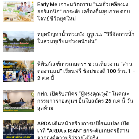
Early Me เจาะนวัตกรรม “นมถั่วเหลืองผง
ออร์แกนิก” ยกระดับเครื่องดื่มสุขภาพ ตอบ
โจทย์ชีวิตยุคใหม่
หยุดปัญหาน้ำท่วมขัง! กูรูแนะ “วิธีจัดการน้ำ
ในสวนทุเรียนช่วงหน้าฝน”
พิพิธภัณฑ์การเกษตรฯ ชวนเที่ยวงาน “สาน
ต่องานแม่” เรียนฟรี ช้อปของดี 100 ร้าน 1 –
2 ส.ค.นี้
กฟก. เปิดรับสมัคร “ผู้ทรงคุณวุฒิ” ในคณะ
กรรมการกองทุนฯ ยื่นใบสมัคร 26 ก.ค.นี้ วัน
สุดท้าย
ARDA เดินหน้าสร้างการเปลี่ยนแปลง เปิด
เวที “ARDA x ISAN” ยกระดับเกษตรอีสาน
จากองค์ความรู้สู่รายได้จริง