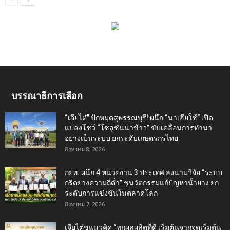
บรรณาธิการเลือก
“เจียไต๋” ปักหมุดสุพรรณบุรี! ผนึก “นาเฮียใช้” เปิด
แปลงโชว์ “โซลูชันนาข้าว” ขับเคลื่อนการทำนา
อย่างเป็นระบบ ยกระดับเกษตรกรไทย
สิงหาคม 8, 2026
กยท. ผนึก 4 หน่วยงาน 3 ประเทศ ลงนามวิจัย “ระบบ
กรีดยางความถี่ต่ำ” ชูนวัตกรรมแก้ปัญหาน้ำยาง ยก
ระดับการแข่งขันในตลาดโลก
สิงหาคม 7, 2026
เจียไต๋ชูแนวคิด “ทุกผลผลิตที่ดี เริ่มต้นจากจุดเริ่มต้น