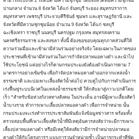
สามารถแบ่งได้ 2 ระดับตามความชุกชุม โดยจังหวัดที่มีความชุกชม
ปานกลาง จำนวน 8 จังหวัด ได้แก่ จันทบุรี ระยอง สมุทรปราการ
สมุทรสาคร เพชรบุรี ประจวบคีรีขันธ์ ชุมพร และสุราษฎร์ธานี และ
จังหวัดที่มีความชุกชุมน้อย จำนวน 9 จังหวัด ได้แก่ ชลบุรี
ฉะเชิงเทรา ราชบุรี นนทบุรี นครปฐม กรุงเทพ สมุทรสงคราม
นครศรีธรรมราช และสงขลา ทั้งนี้ ต้องขอขอบคุณทุกภาคส่วนที่ให้
ความร่วมมือและเข้ามามีส่วนร่วมอย่างจริงจัง โดยเฉพาะในภาคของ
ประชาชนที่เข้ามามีส่วนร่วมในการกำจัดปลาหมอคางดำ และนำไป
ใช้ประโยชน์ แต่อย่างไรก็ตามกรมประมงยังต้องดำเนินการตาม 7
มาตรการอย่างเข้มข้น เพื่อกำจัดปลาหมอคางดำออกจากแหล่งน้ำ
ธรรมชาติ และบ่อเพาะเลี้ยงสัตว์น้ำต่อไป ควบคู่ไปกับการดำเนินการ
เร่งฟื้นฟูระบบนิเวศในแหล่งน้ำธรรมชาติ ให้กลับมาสู่ภาวะปกติโดย
เร็ว
“
สำหรับข้อห่วงกังวลทางสังคม ในประเด็น อาจมีผู้เพาะเลี้ยงสัตว์
น้ำบางราย ทำการเพาะเลี้ยงปลาหมอคางดำ เพื่อการจำหน่าย นั้น
กรมประมงจะเร่งทำการประชาสัมพันธ์แจ้งข้อมูลข่าวสาร พร้อมทั้ง
ตรวจสอบพื้นที่เพาะเลี้ยงสัตว์น้ำที่มีเหตุอันควรสงสัยว่าจะมีการเพาะ
เลี้ยงปลาหมอคางดำ หรือมีเหตุให้สงสัยว่ามีการจำหน่ายปลาหมอ
คางดำให้กับโครงการฯ แบบการวนจำหน่ายซ้ำ เป็นการกระทำที่ขัด