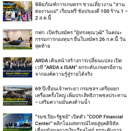
พิพิธภัณฑ์การเกษตรฯ ชวนเที่ยวงาน “สาน
ต่องานแม่” เรียนฟรี ช้อปของดี 100 ร้าน 1 –
2 ส.ค.นี้
กฟก. เปิดรับสมัคร “ผู้ทรงคุณวุฒิ” ในคณะ
กรรมการกองทุนฯ ยื่นใบสมัคร 26 ก.ค.นี้ วัน
สุดท้าย
ARDA เดินหน้าสร้างการเปลี่ยนแปลง เปิด
เวที “ARDA x ISAN” ยกระดับเกษตรอีสาน
จากองค์ความรู้สู่รายได้จริง
69 ปีเขื่อนเจ้าพระยา กรมชลฯ เตรียมยก
เครื่องครั้งใหญ่ เพิ่มประสิทธิภาพชลประทาน
– เสริมความมั่นคงด้านน้ำ
“รมช.ปิยะรัฐชย์” เปิดตัว “COOP Financial
Center” พลิกโฉมสหกรณ์ไทยสู่ยุคดิจิทัล
เชื่อมข้อมูลการเงินเรียลไทม์ ยกระดับการ