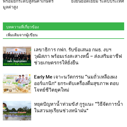
พร้อมยกระดับสู่สินค้าเกษตร
ยั่งยืนยอดเยี่ยม ระดับประเทศ
มูลค่าสูง
บทความที่เกี่ยวข้อง
เพิ่มเติมจากผู้เขียน
เลขาธิการ กฟก. รับข้อเสนอ กมธ. งบฯ
วุฒิสภา พร้อมเร่งสะสางหนี้ – ส่งเสริมอาชีฟ
ช่วยเกษตรกรให้ยั่งยืน
Early Me เจาะนวัตกรรม “นมถั่วเหลืองผง
ออร์แกนิก” ยกระดับเครื่องดื่มสุขภาพ ตอบ
โจทย์ชีวิตยุคใหม่
หยุดปัญหาน้ำท่วมขัง! กูรูแนะ “วิธีจัดการน้ำ
ในสวนทุเรียนช่วงหน้าฝน”