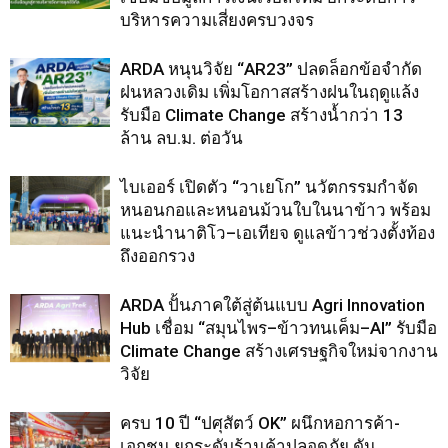
บริหารความเสี่ยงครบวงจร
ARDA หนุนวิจัย “AR23” ปลดล็อกข้อจำกัด
ฝนหลวงเดิม เพิ่มโอกาสสร้างฝนในฤดูแล้ง
รับมือ Climate Change สร้างน้ำกว่า 13
ล้าน ลบ.ม. ต่อวัน
ไบเออร์ เปิดตัว “วาเยโก” นวัตกรรมกำจัด
หนอนกอและหนอนม้วนใบในนาข้าว พร้อม
แนะนำนาติโว–เอเทียจ ดูแลข้าวช่วงตั้งท้อง
ถึงออกรวง
ARDA ปั้นภาคใต้สู่ต้นแบบ Agri Innovation
Hub เชื่อม “สมุนไพร–ข้าวทนเค็ม–AI” รับมือ
Climate Change สร้างเศรษฐกิจใหม่จากงาน
วิจัย
ครบ 10 ปี “ปศุสัตว์ OK” ผนึกหอการค้า-
เอกชน ยกระดับร้านค้าปลอดภัย ดัน