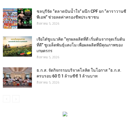
ชลบุรีจัด “ตลาดปันน้ำใจ” ผนึก CPF ยก “คาราวานซี
พีเอฟ” ช่วยลดค่าครองชีพประชาชน
สิงหาคม 5, 2026
เจียไต๋ชูแนวคิด “ทุกผลผลิตที่ดี เริ่มต้นจากจุดเริ่มต้น
ที่ดี” ชูเมล็ดพันธุ์แตงโม เพื่อผลผลิตที่มีคุณภาพของ
เกษตรกร
สิงหาคม 5, 2026
ธ.ก.ส. จัดกิจกรรมบริจาคโลหิต ในโอกาส “ธ.ก.ส.
ครบรอบ 60 ปี 1 ล้านซีซี 1 ล้านบาท
สิงหาคม 5, 2026