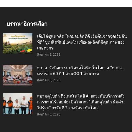
บรรณาธิการเลือก
เจียไต๋ชูแนวคิด “ทุกผลผลิตที่ดี เริ่มต้นจากจุดเริ่มต้น
ที่ดี” ชูเมล็ดพันธุ์แตงโม เพื่อผลผลิตที่มีคุณภาพของ
เกษตรกร
สิงหาคม 5, 2026
ธ.ก.ส. จัดกิจกรรมบริจาคโลหิต ในโอกาส “ธ.ก.ส.
ครบรอบ 60 ปี 1 ล้านซีซี 1 ล้านบาท
สิงหาคม 5, 2026
สยามคูโบต้า ดึงเทคโนโลยี AI ยกระดับบริการหลัง
การขายไร้รอยต่อ เปิดโมเดล “เลือกคูโบต้า คุ้มค่า
ไม่รู้จบ” การันตี 2 รางวัลระดับโลก
สิงหาคม 5, 2026