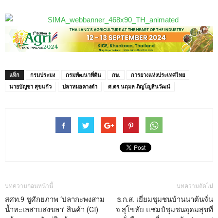
แท็ก
กรมประมง
กรมพัฒนาที่ดิน
กษ.
การยางแห่งประเทศไทย
นายบัญชา สุขแก้ว
ปลาหมอคางดำ
ศ.ดร.นฤมล ภิญโญสินวัฒน์
บทความก่อนหน้านี้
บทความถัดไป
สศท.9 ชูศักยภาพ ‘ปลากะพงสาม
ธ.ก.ส. เยี่ยมชุมชนบ้านนาต้นจั่น
น้ำทะเลสาบสงขลา’ สินค้า (GI)
จ.สุโขทัย แชมป์ชุมชนอุดมสุขที่