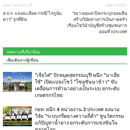
บทความก่อนหน้านี้
บทความถัดไป
ส.ป.ก. แจงละเอียด กรณี“ไร่ภูนับ
‘รมว.นฤมล’เปิดกระปุกออมสิน
ดาว” รุกที่ดิน
สร้างวินัยทางการเงินภาคครัว
เรือนโชว์นำบัญชีสร้างชุมชนการ
ออมทั่วประเทศ
บทความที่เกี่ยวข้อง
เพิ่มเติมจากผู้เขียน
“เจียไต๋” ปักหมุดสุพรรณบุรี! ผนึก “นาเฮีย
ใช้” เปิดแปลงโชว์ “โซลูชันนาข้าว” ขับ
เคลื่อนการทำนาอย่างเป็นระบบ ยกระดับ
เกษตรกรไทย
กยท. ผนึก 4 หน่วยงาน 3 ประเทศ ลงนาม
วิจัย “ระบบกรีดยางความถี่ต่ำ” ชูนวัตกรรม
แก้ปัญหาน้ำยาง ยกระดับการแข่งขันใน
ตลาดโลก