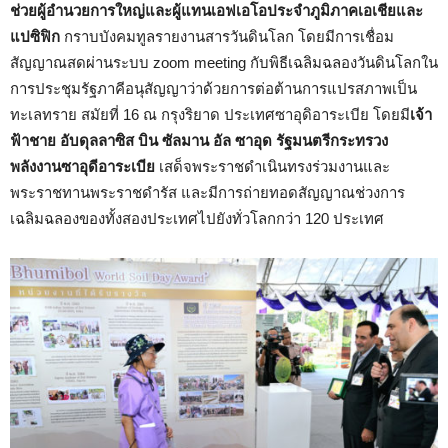
ช่วยผู้อำนวยการใหญ่และผู้แทนเอฟเอโอประจำภูมิภาคเอเชียและ
แปซิฟิก
กราบบังคมทูลรายงานสารวันดินโลก โดยมีการเชื่อม
สัญญาณสดผ่านระบบ zoom meeting กับพิธีเฉลิมฉลองวันดินโลกใน
การประชุมรัฐภาคีอนุสัญญาว่าด้วยการต่อต้านการแปรสภาพเป็น
ทะเลทราย สมัยที่ 16 ณ กรุงริยาด ประเทศซาอุดิอาระเบีย โดยมี
เจ้า
ฟ้าชาย อับดุลลาซิส บิน ซัลมาน อัล ซาอุด รัฐมนตรีกระทรวง
พลังงานซาอุดีอาระเบีย
เสด็จพระราชดำเนินทรงร่วมงานและ
พระราชทานพระราชดำรัส และมีการถ่ายทอดสัญญาณช่วงการ
เฉลิมฉลองของทั้งสองประเทศไปยังทั่วโลกกว่า 120 ประเทศ