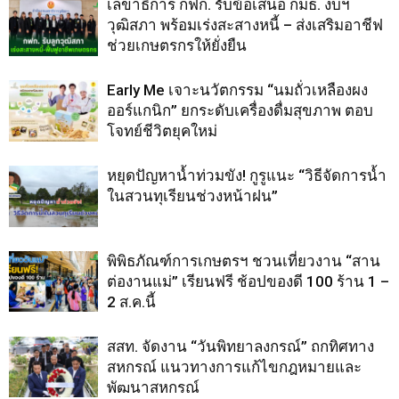
เลขาธิการ กฟก. รับข้อเสนอ กมธ. งบฯ
วุฒิสภา พร้อมเร่งสะสางหนี้ – ส่งเสริมอาชีฟ
ช่วยเกษตรกรให้ยั่งยืน
Early Me เจาะนวัตกรรม “นมถั่วเหลืองผง
ออร์แกนิก” ยกระดับเครื่องดื่มสุขภาพ ตอบ
โจทย์ชีวิตยุคใหม่
หยุดปัญหาน้ำท่วมขัง! กูรูแนะ “วิธีจัดการน้ำ
ในสวนทุเรียนช่วงหน้าฝน”
พิพิธภัณฑ์การเกษตรฯ ชวนเที่ยวงาน “สาน
ต่องานแม่” เรียนฟรี ช้อปของดี 100 ร้าน 1 –
2 ส.ค.นี้
สสท. จัดงาน “วันพิทยาลงกรณ์” ถกทิศทาง
สหกรณ์ แนวทางการแก้ไขกฎหมายและ
พัฒนาสหกรณ์