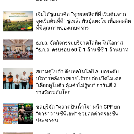
เจียไต๋ชูแนวคิด “ทุกผลผลิตที่ดี เริ่มต้นจาก
จุดเริ่มต้นที่ดี” ชูเมล็ดพันธุ์แตงโม เพื่อผลผลิต
ที่มีคุณภาพของเกษตรกร
ธ.ก.ส. จัดกิจกรรมบริจาคโลหิต ในโอกาส
“ธ.ก.ส. ครบรอบ 60 ปี 1 ล้านซีซี 1 ล้านบาท
สยามคูโบต้า ดึงเทคโนโลยี AI ยกระดับ
บริการหลังการขายไร้รอยต่อ เปิดโมเดล
“เลือกคูโบต้า คุ้มค่าไม่รู้จบ” การันตี 2
รางวัลระดับโลก
ชลบุรีจัด “ตลาดปันน้ำใจ” ผนึก CPF ยก
“คาราวานซีพีเอฟ” ช่วยลดค่าครองชีพ
ประชาชน