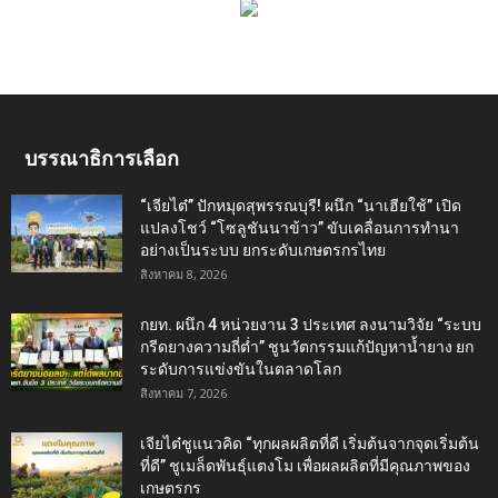
บรรณาธิการเลือก
“เจียไต๋” ปักหมุดสุพรรณบุรี! ผนึก “นาเฮียใช้” เปิด
แปลงโชว์ “โซลูชันนาข้าว” ขับเคลื่อนการทำนา
อย่างเป็นระบบ ยกระดับเกษตรกรไทย
สิงหาคม 8, 2026
กยท. ผนึก 4 หน่วยงาน 3 ประเทศ ลงนามวิจัย “ระบบ
กรีดยางความถี่ต่ำ” ชูนวัตกรรมแก้ปัญหาน้ำยาง ยก
ระดับการแข่งขันในตลาดโลก
สิงหาคม 7, 2026
เจียไต๋ชูแนวคิด “ทุกผลผลิตที่ดี เริ่มต้นจากจุดเริ่มต้น
ที่ดี” ชูเมล็ดพันธุ์แตงโม เพื่อผลผลิตที่มีคุณภาพของ
เกษตรกร