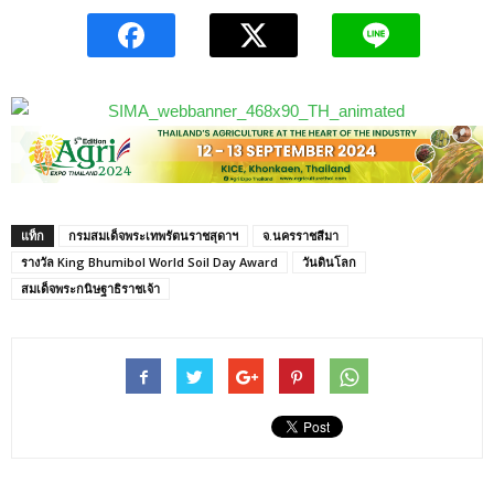
แท็ก
กรมสมเด็จพระเทพรัตนราชสุดาฯ
จ.นครราชสีมา
รางวัล King Bhumibol World Soil Day Award
วันดินโลก
สมเด็จพระกนิษฐาธิราชเจ้า