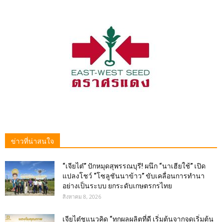
ข่าวที่น่าสนใจ
“เจียไต๋” ปักหมุดสุพรรณบุรี! ผนึก “นาเฮียใช้” เปิด
แปลงโชว์ “โซลูชันนาข้าว” ขับเคลื่อนการทำนา
อย่างเป็นระบบ ยกระดับเกษตรกรไทย
สิงหาคม 8, 2026
เจียไต๋ชูแนวคิด “ทุกผลผลิตที่ดี เริ่มต้นจากจุดเริ่มต้น