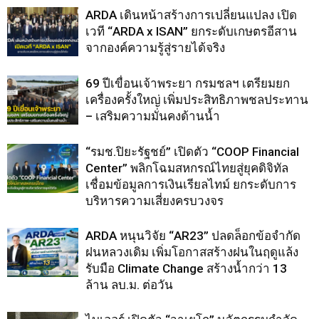
ARDA เดินหน้าสร้างการเปลี่ยนแปลง เปิด
เวที “ARDA x ISAN” ยกระดับเกษตรอีสาน
จากองค์ความรู้สู่รายได้จริง
69 ปีเขื่อนเจ้าพระยา กรมชลฯ เตรียมยก
เครื่องครั้งใหญ่ เพิ่มประสิทธิภาพชลประทาน
– เสริมความมั่นคงด้านน้ำ
“รมช.ปิยะรัฐชย์” เปิดตัว “COOP Financial
Center” พลิกโฉมสหกรณ์ไทยสู่ยุคดิจิทัล
เชื่อมข้อมูลการเงินเรียลไทม์ ยกระดับการ
บริหารความเสี่ยงครบวงจร
ARDA หนุนวิจัย “AR23” ปลดล็อกข้อจำกัด
ฝนหลวงเดิม เพิ่มโอกาสสร้างฝนในฤดูแล้ง
รับมือ Climate Change สร้างน้ำกว่า 13
ล้าน ลบ.ม. ต่อวัน