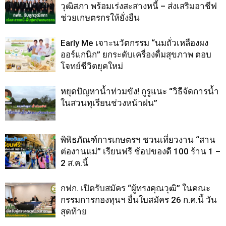
วุฒิสภา พร้อมเร่งสะสางหนี้ – ส่งเสริมอาชีฟ
ช่วยเกษตรกรให้ยั่งยืน
Early Me เจาะนวัตกรรม “นมถั่วเหลืองผง
ออร์แกนิก” ยกระดับเครื่องดื่มสุขภาพ ตอบ
โจทย์ชีวิตยุคใหม่
หยุดปัญหาน้ำท่วมขัง! กูรูแนะ “วิธีจัดการน้ำ
ในสวนทุเรียนช่วงหน้าฝน”
พิพิธภัณฑ์การเกษตรฯ ชวนเที่ยวงาน “สาน
ต่องานแม่” เรียนฟรี ช้อปของดี 100 ร้าน 1 –
2 ส.ค.นี้
กฟก. เปิดรับสมัคร “ผู้ทรงคุณวุฒิ” ในคณะ
กรรมการกองทุนฯ ยื่นใบสมัคร 26 ก.ค.นี้ วัน
สุดท้าย