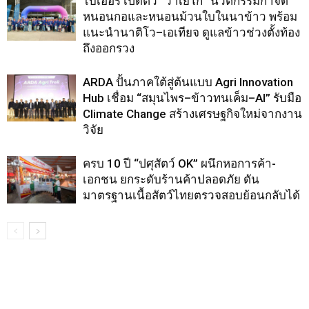
ไบเออร์ เปิดตัว “วาเยโก” นวัตกรรมกำจัด
หนอนกอและหนอนม้วนใบในนาข้าว พร้อม
แนะนำนาติโว–เอเทียจ ดูแลข้าวช่วงตั้งท้อง
ถึงออกรวง
ARDA ปั้นภาคใต้สู่ต้นแบบ Agri Innovation
Hub เชื่อม “สมุนไพร–ข้าวทนเค็ม–AI” รับมือ
Climate Change สร้างเศรษฐกิจใหม่จากงาน
วิจัย
ครบ 10 ปี “ปศุสัตว์ OK” ผนึกหอการค้า-
เอกชน ยกระดับร้านค้าปลอดภัย ดัน
มาตรฐานเนื้อสัตว์ไทยตรวจสอบย้อนกลับได้