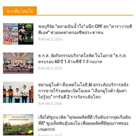
ข่าวที่น่าสนใจ
ชลบุรีจัด “ตลาดปันน้ำใจ” ผนึก CPF ยก “คาราวานซี
พีเอฟ” ช่วยลดค่าครองชีพประชาชน
สิงหาคม 5, 2026
ธ.ก.ส. จัดกิจกรรมบริจาคโลหิต ในโอกาส “ธ.ก.ส.
ครบรอบ 60 ปี 1 ล้านซีซี 1 ล้านบาท
สิงหาคม 5, 2026
สยามคูโบต้า ดึงเทคโนโลยี AI ยกระดับบริการหลัง
การขายไร้รอยต่อ เปิดโมเดล “เลือกคูโบต้า คุ้มค่า
ไม่รู้จบ” การันตี 2 รางวัลระดับโลก
สิงหาคม 5, 2026
เจียไต๋ชูแนวคิด “ทุกผลผลิตที่ดี เริ่มต้นจากจุดเริ่มต้น
ที่ดี” ชูเมล็ดพันธุ์แตงโม เพื่อผลผลิตที่มีคุณภาพของ
เกษตรกร
สิงหาคม 5, 2026