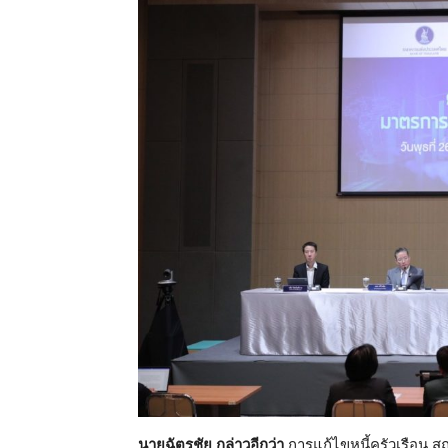
นายฉัตรชัย กล่าวอีกว่า
การแก้ไขหนี้ครัวเรือน สถ