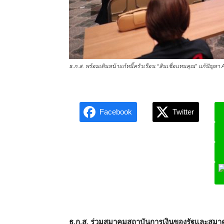
ธ.ก.ส. พร้อมเดินหน้าแก้หนี้ครัวเรือน “สินเชื่อแทนคุณ” แก้ปัญหา A
Facebook
Twitter
L
ธ.ก.ส. ร่วมสมาคมสถาบันการเงินของรัฐและสมาคม