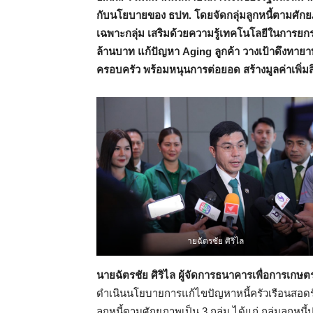
กับนโยบายของ ธปท. โดยจัดกลุ่มลูกหนี้ตามศัก
เฉพาะกลุ่ม เสริมด้วยความรู้เทคโนโลยีในการยกร
ล้านบาท แก้ปัญหา
Aging ลูกค้า วางเป้าดึงทาย
ครอบครัว พร้อมหนุนการต่อยอด สร้างมูลค่าเพิ่มสิน
ายฉัตรชัย ศิริไล
นายฉัตรชัย ศิริไล ผู้จัดการธนาคารเพื่อการเกษ
ดำเนินนโยบายการแก้ไขปัญหาหนี้ครัวเรือนสอด
ลูกหนี้ตามศักยภาพเป็น 3 กลุ่ม ได้แก่ กลุ่มลูกหนี้