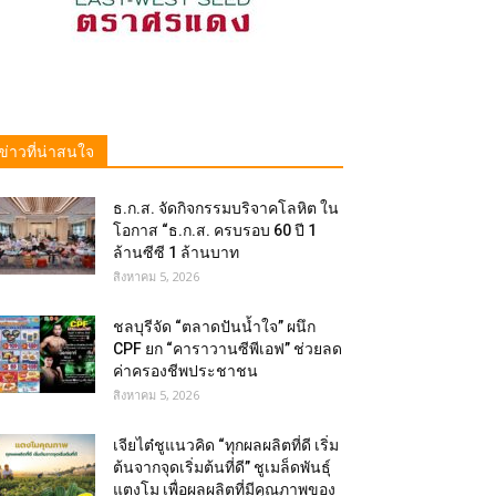
ข่าวที่น่าสนใจ
ธ.ก.ส. จัดกิจกรรมบริจาคโลหิต ใน
โอกาส “ธ.ก.ส. ครบรอบ 60 ปี 1
ล้านซีซี 1 ล้านบาท
สิงหาคม 5, 2026
ชลบุรีจัด “ตลาดปันน้ำใจ” ผนึก
CPF ยก “คาราวานซีพีเอฟ” ช่วยลด
ค่าครองชีพประชาชน
สิงหาคม 5, 2026
เจียไต๋ชูแนวคิด “ทุกผลผลิตที่ดี เริ่ม
ต้นจากจุดเริ่มต้นที่ดี” ชูเมล็ดพันธุ์
แตงโม เพื่อผลผลิตที่มีคุณภาพของ