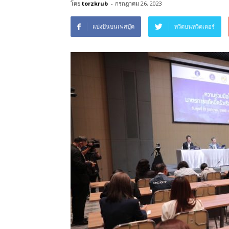
โดย
torzkrub
-
กรกฎาคม 26, 2023
แบ่งปันบนเฟสบุ๊ค
ทวีตบนทวิตเตอร์