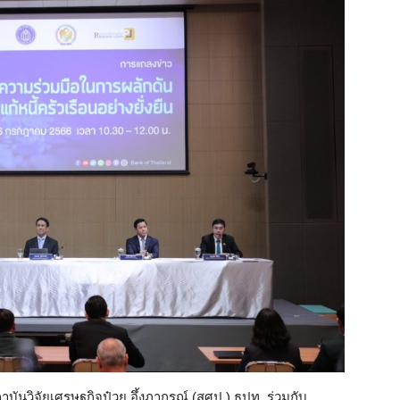
าบันวิจัยเศรษฐกิจป๋วย อึ้งภากรณ์ (สศป.) ธปท. ร่วมกับ