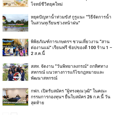
โจทย์ชีวิตยุคใหม่
หยุดปัญหาน้ำท่วมขัง! กูรูแนะ “วิธีจัดการน้ำ
ในสวนทุเรียนช่วงหน้าฝน”
พิพิธภัณฑ์การเกษตรฯ ชวนเที่ยวงาน “สาน
ต่องานแม่” เรียนฟรี ช้อปของดี 100 ร้าน 1 –
2 ส.ค.นี้
สสท. จัดงาน “วันพิทยาลงกรณ์” ถกทิศทาง
สหกรณ์ แนวทางการแก้ไขกฎหมายและ
พัฒนาสหกรณ์
กฟก. เปิดรับสมัคร “ผู้ทรงคุณวุฒิ” ในคณะ
กรรมการกองทุนฯ ยื่นใบสมัคร 26 ก.ค.นี้ วัน
สุดท้าย