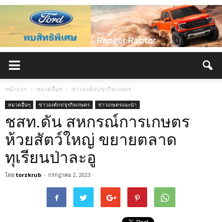
หน้าแรก
หมวดอื่นๆ
ข่าวองค์กร/ธุรกิจเกษตร
หมวดอื่นๆ
ข่าวองค์กร/ธุรกิจเกษตร
ข่าวเกษตรแนะนำ
ชสท.ดัน สหกรณ์การเกษตร
ห้วยสัตว์ใหญ่ ขยายตลาด
ทุเรียนป่าละอู
โดย
torzkrub
-
กรกฎาคม 2, 2023