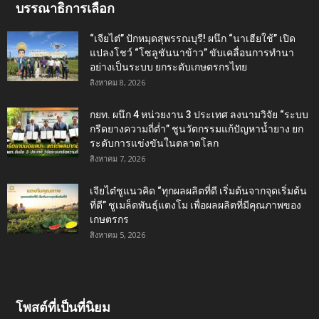
บรรณาธิการเลือก
“เจียไต๋” ปักหมุดสุพรรณบุรี! ผนึก “นาเฮียใช้” เปิด
แปลงโชว์ “โซลูชันนาข้าว” ขับเคลื่อนการทำนา
อย่างเป็นระบบ ยกระดับเกษตรกรไทย
สิงหาคม 8, 2026
กยท. ผนึก 4 หน่วยงาน 3 ประเทศ ลงนามวิจัย “ระบบ
กรีดยางความถี่ต่ำ” ชูนวัตกรรมแก้ปัญหาน้ำยาง ยก
ระดับการแข่งขันในตลาดโลก
สิงหาคม 7, 2026
เจียไต๋ชูแนวคิด “ทุกผลผลิตที่ดี เริ่มต้นจากจุดเริ่มต้น
ที่ดี” ชูเมล็ดพันธุ์แตงโม เพื่อผลผลิตที่มีคุณภาพของ
เกษตรกร
สิงหาคม 5, 2026
โพสต์ที่เป็นที่นิยม