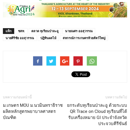
แท็ก
ชสท.
ตลาด ทุเรียนป่าละอู
นายณศร ออสุวรรณ
นายศิริชัย ออสุวรรณ
ปฏิทินผลไม้
สหกรณ์การเกษตรห้วยสัตว์ใหญ่
บทความก่อนหน้านี้
บทความถัดไป
ม.เกษตร MOU ม.นวมินทราธิราช
ยกระดับทุเรียนป่าละอู ด้วยระบบ
ผลิตหลักสูตรพยาบาลศาสตร
QR Trace on Cloud ทุเรียนที่ได้
บัณฑิต
รับเครื่องหมาย GI ประจำจังหวัด
ประจวบคีรีขันธ์