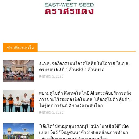
ข่าวที่น่าสนใจ
ธ.ก.ส. จัดกิจกรรมบริจาคโลหิต ในโอกาส “ธ.ก.ส.
ครบรอบ 60 ปี 1 ล้านซีซี 1 ล้านบาท
สิงหาคม 5, 2026
สยามคูโบต้า ดึงเทคโนโลยี AI ยกระดับบริการหลัง
การขายไร้รอยต่อ เปิดโมเดล “เลือกคูโบต้า คุ้มค่า
ไม่รู้จบ” การันตี 2 รางวัลระดับโลก
สิงหาคม 5, 2026
“เจียไต๋” ปักหมุดสุพรรณบุรี! ผนึก “นาเฮียใช้” เปิด
แปลงโชว์ “โซลูชันนาข้าว” ขับเคลื่อนการทำนา
อย่างเป็นระบบ ยกระดับเกษตรกรไทย