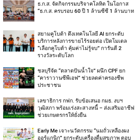
ธ.ก.ส. จัดกิจกรรมบริจาคโลหิต ในโอกาส
“ธ.ก.ส. ครบรอบ 60 ปี 1 ล้านซีซี 1 ล้านบาท
สยามคูโบต้า ดึงเทคโนโลยี AI ยกระดับ
บริการหลังการขายไร้รอยต่อ เปิดโมเดล
“เลือกคูโบต้า คุ้มค่าไม่รู้จบ” การันตี 2
รางวัลระดับโลก
ชลบุรีจัด “ตลาดปันน้ำใจ” ผนึก CPF ยก
“คาราวานซีพีเอฟ” ช่วยลดค่าครองชีพ
ประชาชน
เลขาธิการ กฟก. รับข้อเสนอ กมธ. งบฯ
วุฒิสภา พร้อมเร่งสะสางหนี้ – ส่งเสริมอาชีฟ
ช่วยเกษตรกรให้ยั่งยืน
Early Me เจาะนวัตกรรม “นมถั่วเหลืองผง
ออร์แกนิก” ยกระดับเครื่องดื่มสุขภาพ ตอบ