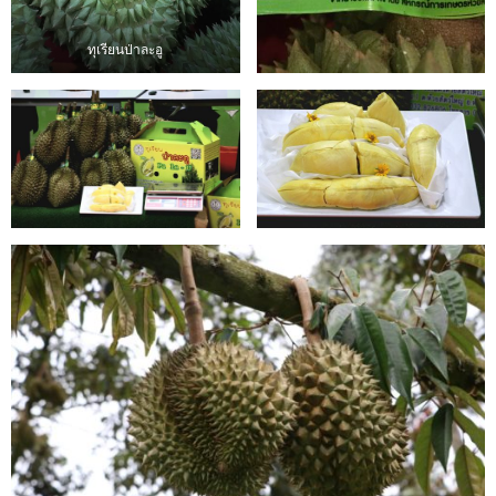
ทุเรียนป่าละอู