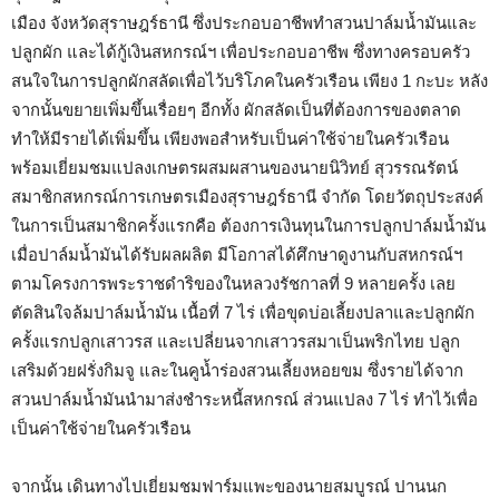
เมือง จังหวัดสุราษฎร์ธานี ซึ่งประกอบอาชีพทำสวนปาล์มน้ำมันและ
ปลูกผัก และได้กู้เงินสหกรณ์ฯ เพื่อประกอบอาชีพ ซึ่งทางครอบครัว
สนใจในการปลูกผักสลัดเพื่อไว้บริโภคในครัวเรือน เพียง 1 กะบะ หลัง
จากนั้นขยายเพิ่มขึ้นเรื่อยๆ อีกทั้ง ผักสลัดเป็นที่ต้องการของตลาด
ทำให้มีรายได้เพิ่มขึ้น เพียงพอสำหรับเป็นค่าใช้จ่ายในครัวเรือน
พร้อมเยี่ยมชมแปลงเกษตรผสมผสานของนายนิวิทย์ สุวรรณรัตน์
สมาชิกสหกรณ์การเกษตรเมืองสุราษฎร์ธานี จำกัด โดยวัตถุประสงค์
ในการเป็นสมาชิกครั้งแรกคือ ต้องการเงินทุนในการปลูกปาล์มน้ำมัน
เมื่อปาล์มน้ำมันได้รับผลผลิต มีโอกาสได้ศึกษาดูงานกับสหกรณ์ฯ
ตามโครงการพระราชดำริของในหลวงรัชกาลที่ 9 หลายครั้ง เลย
ตัดสินใจล้มปาล์มน้ำมัน เนื้อที่ 7 ไร่ เพื่อขุดบ่อเลี้ยงปลาและปลูกผัก
ครั้งแรกปลูกเสาวรส และเปลี่ยนจากเสาวรสมาเป็นพริกไทย ปลูก
เสริมด้วยฝรั่งกิมจู และในคูน้ำร่องสวนเลี้ยงหอยขม ซึ่งรายได้จาก
สวนปาล์มน้ำมันนำมาส่งชำระหนี้สหกรณ์ ส่วนแปลง 7 ไร่ ทำไว้เพื่อ
เป็นค่าใช้จ่ายในครัวเรือน
จากนั้น เดินทางไปเยี่ยมชมฟาร์มแพะของนายสมบูรณ์ ปานนก