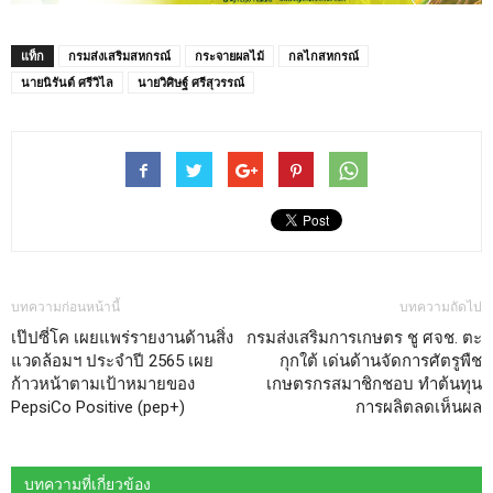
แท็ก
กรมส่งเสริมสหกรณ์
กระจายผลไม้
กลไกสหกรณ์
นายนิรันต์ ศรีวิไล
นายวิศิษฐ์ ศรีสุวรรณ์
บทความก่อนหน้านี้
บทความถัดไป
เป๊ปซี่โค เผยแพร่รายงานด้านสิ่ง
กรมส่งเสริมการเกษตร ชู ศจช. ตะ
แวดล้อมฯ ประจำปี 2565 เผย
กุกใต้ เด่นด้านจัดการศัตรูพืช
ก้าวหน้าตามเป้าหมายของ
เกษตรกรสมาชิกชอบ ทำต้นทุน
PepsiCo Positive (pep+)
การผลิตลดเห็นผล
บทความที่เกี่ยวข้อง