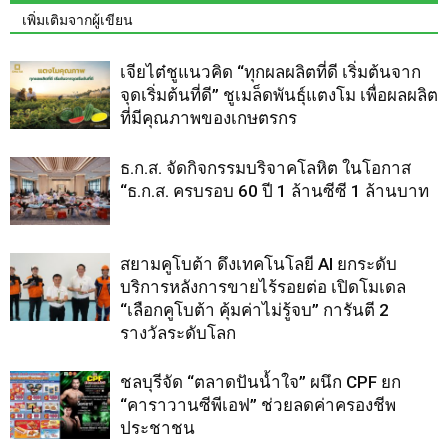
เพิ่มเติมจากผู้เขียน
เจียไต๋ชูแนวคิด “ทุกผลผลิตที่ดี เริ่มต้นจาก
จุดเริ่มต้นที่ดี” ชูเมล็ดพันธุ์แตงโม เพื่อผลผลิต
ที่มีคุณภาพของเกษตรกร
ธ.ก.ส. จัดกิจกรรมบริจาคโลหิต ในโอกาส
“ธ.ก.ส. ครบรอบ 60 ปี 1 ล้านซีซี 1 ล้านบาท
สยามคูโบต้า ดึงเทคโนโลยี AI ยกระดับ
บริการหลังการขายไร้รอยต่อ เปิดโมเดล
“เลือกคูโบต้า คุ้มค่าไม่รู้จบ” การันตี 2
รางวัลระดับโลก
ชลบุรีจัด “ตลาดปันน้ำใจ” ผนึก CPF ยก
“คาราวานซีพีเอฟ” ช่วยลดค่าครองชีพ
ประชาชน