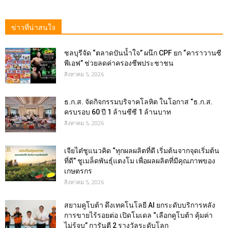
ข่าวที่น่าสนใจ
ชลบุรีจัด “ตลาดปันน้ำใจ” ผนึก CPF ยก “คาราวานซี
พีเอฟ” ช่วยลดค่าครองชีพประชาชน
สิงหาคม 5, 2026
ธ.ก.ส. จัดกิจกรรมบริจาคโลหิต ในโอกาส “ธ.ก.ส.
ครบรอบ 60 ปี 1 ล้านซีซี 1 ล้านบาท
สิงหาคม 5, 2026
เจียไต๋ชูแนวคิด “ทุกผลผลิตที่ดี เริ่มต้นจากจุดเริ่มต้น
ที่ดี” ชูเมล็ดพันธุ์แตงโม เพื่อผลผลิตที่มีคุณภาพของ
เกษตรกร
สิงหาคม 5, 2026
สยามคูโบต้า ดึงเทคโนโลยี AI ยกระดับบริการหลัง
การขายไร้รอยต่อ เปิดโมเดล “เลือกคูโบต้า คุ้มค่า
ไม่รู้จบ” การันตี 2 รางวัลระดับโลก