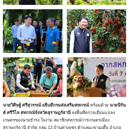
นายวิศิษฐ์ ศรีสุวรรณ์ อธิบดีกรมส่งเสริมสหกรณ์
พร้อมด้วย
นายนิรัน
ต์ ศรีวิไล สหกรณ์จังหวัดสุราษฎร์ธานี
ลงพื้นที่ตรวจเยี่ยมแปลง
เกษตรของนายธำรง ใจงาม สมาชิกสหกรณ์การเกษตรเมือง
สุราษฎร์ธานี จำกัด กลุ่ม 13 บ้านท่าเพชร ตำบลมะขามเตี้ย อำเภอ