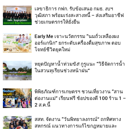
เลขาธิการ กฟก. รับข้อเสนอ กมธ. งบฯ
วุฒิสภา พร้อมเร่งสะสางหนี้ – ส่งเสริมอาชีฟ
ช่วยเกษตรกรให้ยั่งยืน
Early Me เจาะนวัตกรรม “นมถั่วเหลืองผง
ออร์แกนิก” ยกระดับเครื่องดื่มสุขภาพ ตอบ
โจทย์ชีวิตยุคใหม่
หยุดปัญหาน้ำท่วมขัง! กูรูแนะ “วิธีจัดการน้ำ
ในสวนทุเรียนช่วงหน้าฝน”
พิพิธภัณฑ์การเกษตรฯ ชวนเที่ยวงาน “สาน
ต่องานแม่” เรียนฟรี ช้อปของดี 100 ร้าน 1 –
2 ส.ค.นี้
สสท. จัดงาน “วันพิทยาลงกรณ์” ถกทิศทาง
สหกรณ์ แนวทางการแก้ไขกฎหมายและ