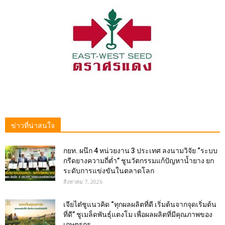
ข่าวที่น่าสนใจ
กยท. ผนึก 4 หน่วยงาน 3 ประเทศ ลงนามวิจัย “ระบบ
กรีดยางความถี่ต่ำ” ชูนวัตกรรมแก้ปัญหาน้ำยาง ยก
ระดับการแข่งขันในตลาดโลก
สิงหาคม 7, 2026
เจียไต๋ชูแนวคิด “ทุกผลผลิตที่ดี เริ่มต้นจากจุดเริ่มต้น
ที่ดี” ชูเมล็ดพันธุ์แตงโม เพื่อผลผลิตที่มีคุณภาพของ
เกษตรกร