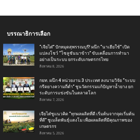
บรรณาธิการเลือก
“เจียไต๋” ปักหมุดสุพรรณบุรี! ผนึก “นาเฮียใช้” เปิด
แปลงโชว์ “โซลูชันนาข้าว” ขับเคลื่อนการทำนา
อย่างเป็นระบบ ยกระดับเกษตรกรไทย
สิงหาคม 8, 2026
กยท. ผนึก 4 หน่วยงาน 3 ประเทศ ลงนามวิจัย “ระบบ
กรีดยางความถี่ต่ำ” ชูนวัตกรรมแก้ปัญหาน้ำยาง ยก
ระดับการแข่งขันในตลาดโลก
สิงหาคม 7, 2026
เจียไต๋ชูแนวคิด “ทุกผลผลิตที่ดี เริ่มต้นจากจุดเริ่มต้น
ที่ดี” ชูเมล็ดพันธุ์แตงโม เพื่อผลผลิตที่มีคุณภาพของ
เกษตรกร
สิงหาคม 5, 2026