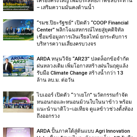
เครื่องครั้งใหญ่ เพิ่มประสิทธิภาพชลประทาน
– เสริมความมั่นคงด้านน้ำ
“รมช.ปิยะรัฐชย์” เปิดตัว “COOP Financial
Center” พลิกโฉมสหกรณ์ไทยสู่ยุคดิจิทัล
เชื่อมข้อมูลการเงินเรียลไทม์ ยกระดับการ
บริหารความเสี่ยงครบวงจร
ARDA หนุนวิจัย “AR23” ปลดล็อกข้อจำกัด
ฝนหลวงเดิม เพิ่มโอกาสสร้างฝนในฤดูแล้ง
รับมือ Climate Change สร้างน้ำกว่า 13
ล้าน ลบ.ม. ต่อวัน
ไบเออร์ เปิดตัว “วาเยโก” นวัตกรรมกำจัด
หนอนกอและหนอนม้วนใบในนาข้าว พร้อม
แนะนำนาติโว–เอเทียจ ดูแลข้าวช่วงตั้งท้อง
ถึงออกรวง
ARDA ปั้นภาคใต้สู่ต้นแบบ Agri Innovation