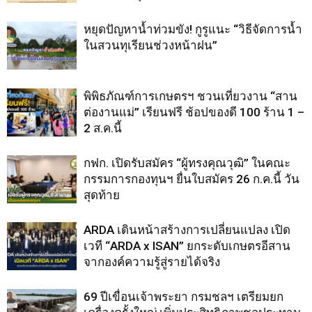
หยุดปัญหาน้ำท่วมขัง! กูรูแนะ “วิธีจัดการน้ำ
ในสวนทุเรียนช่วงหน้าฝน”
พิพิธภัณฑ์การเกษตรฯ ชวนเที่ยวงาน “สาน
ต่องานแม่” เรียนฟรี ช้อปของดี 100 ร้าน 1 –
2 ส.ค.นี้
กฟก. เปิดรับสมัคร “ผู้ทรงคุณวุฒิ” ในคณะ
กรรมการกองทุนฯ ยื่นใบสมัคร 26 ก.ค.นี้ วัน
สุดท้าย
ARDA เดินหน้าสร้างการเปลี่ยนแปลง เปิด
เวที “ARDA x ISAN” ยกระดับเกษตรอีสาน
จากองค์ความรู้สู่รายได้จริง
69 ปีเขื่อนเจ้าพระยา กรมชลฯ เตรียมยก