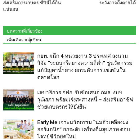
ส่งเสริมการเกษตร ชี้ปีนี้ได้กิน
ระวังอาจถึงตายได้
แน่นอน
บทความที่เกี่ยวข้อง
เพิ่มเติมจากผู้เขียน
กยท. ผนึก 4 หน่วยงาน 3 ประเทศ ลงนาม
วิจัย “ระบบกรีดยางความถี่ต่ำ” ชูนวัตกรรม
แก้ปัญหาน้ำยาง ยกระดับการแข่งขันใน
ตลาดโลก
เลขาธิการ กฟก. รับข้อเสนอ กมธ. งบฯ
วุฒิสภา พร้อมเร่งสะสางหนี้ – ส่งเสริมอาชีฟ
ช่วยเกษตรกรให้ยั่งยืน
Early Me เจาะนวัตกรรม “นมถั่วเหลืองผง
ออร์แกนิก” ยกระดับเครื่องดื่มสุขภาพ ตอบ
โจทย์ชีวิตยุคใหม่