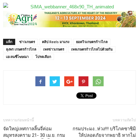
แท็ก
ข่าวเกษตร
คลิป Reels มาแรง
ยอดวิวเกษตรก้าวไกล
ลุงพร เกษตรก้าวไกล
เพจข่าวเกษตร
เพจเกษตรก้าวไกลไปด้วยกัน
เอเจนซี่โฆษณา
โปรดเลือก
บทความก่อนหน้านี้
บทความถัดไป
จัดใหญ่เทศกาลลิ้นจี่ค่อม
กรมประมง…ห่วง!!! บริโภคซาชิมิ
สมุทรสงคราม 21- 30 เม.ย. กรม
ให้ปลอดภัยจากพยาธิ หากไม่