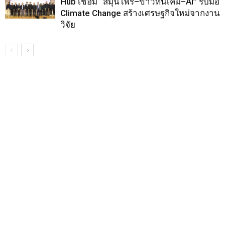
Hub เชื่อม “สมุนไพร–ข้าวทนเค็ม–AI” รับมือ
Climate Change สร้างเศรษฐกิจใหม่จากงาน
วิจัย